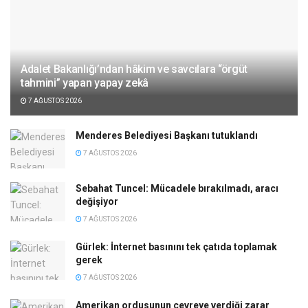
Adalet Bakanlığı’ndan hâkim ve savcılara “örgüt
tahmini” yapan yapay zekâ
7 AĞUSTOS 2026
Menderes Belediyesi Başkanı tutuklandı
7 AĞUSTOS 2026
Sebahat Tuncel: Mücadele bırakılmadı, aracı
değişiyor
7 AĞUSTOS 2026
Gürlek: İnternet basınını tek çatıda toplamak
gerek
7 AĞUSTOS 2026
Amerikan ordusunun çevreye verdiği zarar