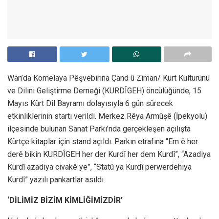
Wan’da Komelaya Pêşvebirina Çand û Ziman/ Kürt Kültürünü
ve Dilini Geliştirme Derneği (KURDÎGEH) öncülüğünde, 15
Mayıs Kürt Dil Bayramı dolayısıyla 6 gün sürecek
etkinliklerinin startı verildi. Merkez Rêya Armûşê (İpekyolu)
ilçesinde bulunan Sanat Parkı’nda gerçekleşen açılışta
Kürtçe kitaplar için stand açıldı. Parkın etrafına “Em ê her
derê bikin KURDÎGEH her der Kurdî her dem Kurdî”, “Azadiya
Kurdî azadiya civakê ye”, “Statû ya Kurdî perwerdehiya
Kurdî” yazılı pankartlar asıldı.
‘DİLİMİZ BİZİM KİMLİĞİMİZDİR’