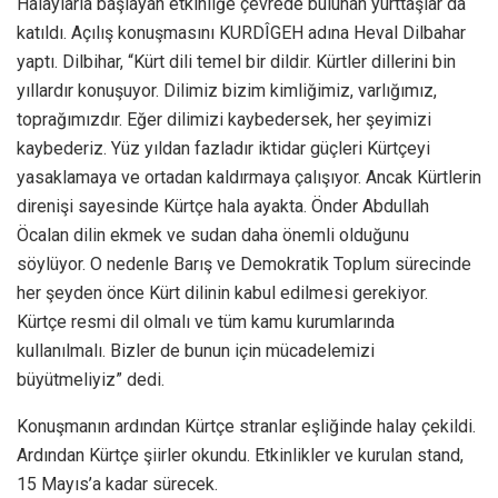
Halaylarla başlayan etkinliğe çevrede bulunan yurttaşlar da
katıldı. Açılış konuşmasını KURDÎGEH adına Heval Dilbahar
yaptı. Dilbihar, “Kürt dili temel bir dildir. Kürtler dillerini bin
yıllardır konuşuyor. Dilimiz bizim kimliğimiz, varlığımız,
toprağımızdır. Eğer dilimizi kaybedersek, her şeyimizi
kaybederiz. Yüz yıldan fazladır iktidar güçleri Kürtçeyi
yasaklamaya ve ortadan kaldırmaya çalışıyor. Ancak Kürtlerin
direnişi sayesinde Kürtçe hala ayakta. Önder Abdullah
Öcalan dilin ekmek ve sudan daha önemli olduğunu
söylüyor. O nedenle Barış ve Demokratik Toplum sürecinde
her şeyden önce Kürt dilinin kabul edilmesi gerekiyor.
Kürtçe resmi dil olmalı ve tüm kamu kurumlarında
kullanılmalı. Bizler de bunun için mücadelemizi
büyütmeliyiz” dedi.
Konuşmanın ardından Kürtçe stranlar eşliğinde halay çekildi.
Ardından Kürtçe şiirler okundu. Etkinlikler ve kurulan stand,
15 Mayıs’a kadar sürecek.