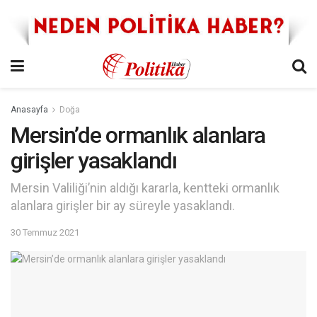
Anasayfa
Doğa
Mersin’de ormanlık alanlara
girişler yasaklandı
Mersin Valiliği’nin aldığı kararla, kentteki ormanlık
alanlara girişler bir ay süreyle yasaklandı.
30 Temmuz 2021