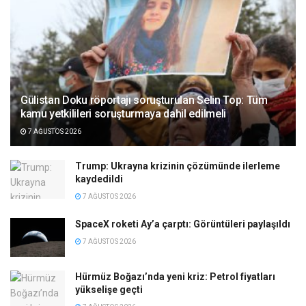
Gülistan Doku röportajı soruşturulan Selin Top: Tüm
kamu yetkilileri soruşturmaya dahil edilmeli
7 AĞUSTOS 2026
Trump: Ukrayna krizinin çözümünde ilerleme
kaydedildi
7 AĞUSTOS 2026
SpaceX roketi Ay’a çarptı: Görüntüleri paylaşıldı
7 AĞUSTOS 2026
Hürmüz Boğazı’nda yeni kriz: Petrol fiyatları
yükselişe geçti