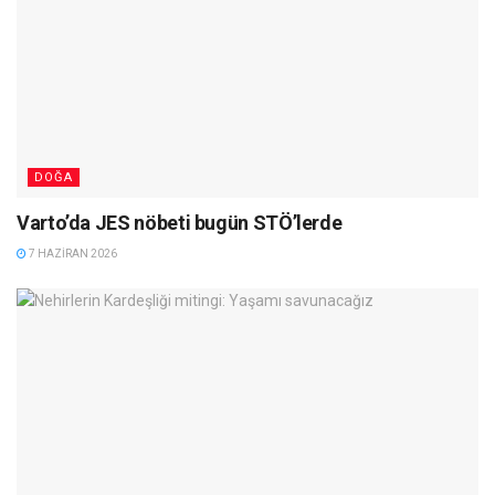
DOĞA
Varto’da JES nöbeti bugün STÖ’lerde
7 HAZIRAN 2026