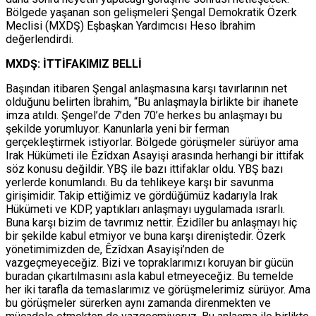
Bölgede yaşanan son gelişmeleri Şengal Demokratik Özerk
Meclisi (MXDŞ) Eşbaşkan Yardımcısı Heso İbrahim
değerlendirdi.
MXDŞ: İTTİFAKIMIZ BELLİ
Başından itibaren Şengal anlaşmasına karşı tavırlarının net
olduğunu belirten İbrahim, “Bu anlaşmayla birlikte bir ihanete
imza atıldı. Şengel’de 7’den 70’e herkes bu anlaşmayı bu
şekilde yorumluyor. Kanunlarla yeni bir ferman
gerçekleştirmek istiyorlar. Bölgede görüşmeler sürüyor ama
Irak Hükümeti ile Êzîdxan Asayişi arasında herhangi bir ittifak
söz konusu değildir. YBŞ ile bazı ittifaklar oldu. YBŞ bazı
yerlerde konumlandı. Bu da tehlikeye karşı bir savunma
girişimidir. Takip ettiğimiz ve gördüğümüz kadarıyla Irak
Hükümeti ve KDP, yaptıkları anlaşmayı uygulamada ısrarlı.
Buna karşı bizim de tavrımız nettir. Êzidîler bu anlaşmayı hiç
bir şekilde kabul etmiyor ve buna karşı direniştedir. Özerk
yönetimimizden de, Êzîdxan Asayişi’nden de
vazgeçmeyeceğiz. Bizi ve topraklarımızı koruyan bir gücün
buradan çıkartılmasını asla kabul etmeyeceğiz. Bu temelde
her iki tarafla da temaslarımız ve görüşmelerimiz sürüyor. Ama
bu görüşmeler sürerken aynı zamanda direnmekten ve