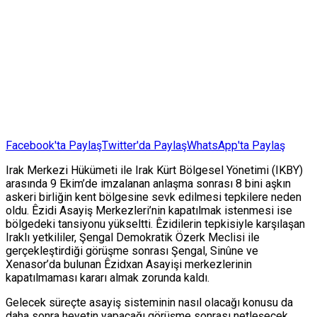
Facebook'ta Paylaş
Twitter'da Paylaş
WhatsApp'ta Paylaş
Irak Merkezi Hükümeti ile Irak Kürt Bölgesel Yönetimi (IKBY)
arasında 9 Ekim’de imzalanan anlaşma sonrası 8 bini aşkın
askeri birliğin kent bölgesine sevk edilmesi tepkilere neden
oldu. Êzidi Asayiş Merkezleri’nin kapatılmak istenmesi ise
bölgedeki tansiyonu yükseltti. Êzidilerin tepkisiyle karşılaşan
Iraklı yetkililer, Şengal Demokratik Özerk Meclisi ile
gerçekleştirdiği görüşme sonrası Şengal, Sinûne ve
Xenasor’da bulunan Êzidxan Asayişi merkezlerinin
kapatılmaması kararı almak zorunda kaldı.
Gelecek süreçte asayiş sisteminin nasıl olacağı konusu da
daha sonra heyetin yapacağı görüşme sonrası netleşecek.