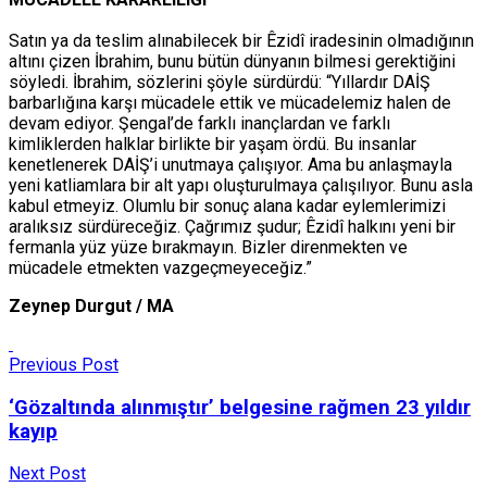
Satın ya da teslim alınabilecek bir Êzidî iradesinin olmadığının
altını çizen İbrahim, bunu bütün dünyanın bilmesi gerektiğini
söyledi. İbrahim, sözlerini şöyle sürdürdü: “Yıllardır DAİŞ
barbarlığına karşı mücadele ettik ve mücadelemiz halen de
devam ediyor. Şengal’de farklı inançlardan ve farklı
kimliklerden halklar birlikte bir yaşam ördü. Bu insanlar
kenetlenerek DAİŞ’i unutmaya çalışıyor. Ama bu anlaşmayla
yeni katliamlara bir alt yapı oluşturulmaya çalışılıyor. Bunu asla
kabul etmeyiz. Olumlu bir sonuç alana kadar eylemlerimizi
aralıksız sürdüreceğiz. Çağrımız şudur; Êzidî halkını yeni bir
fermanla yüz yüze bırakmayın. Bizler direnmekten ve
mücadele etmekten vazgeçmeyeceğiz.”
Zeynep Durgut / MA
Previous Post
‘Gözaltında alınmıştır’ belgesine rağmen 23 yıldır
kayıp
Next Post