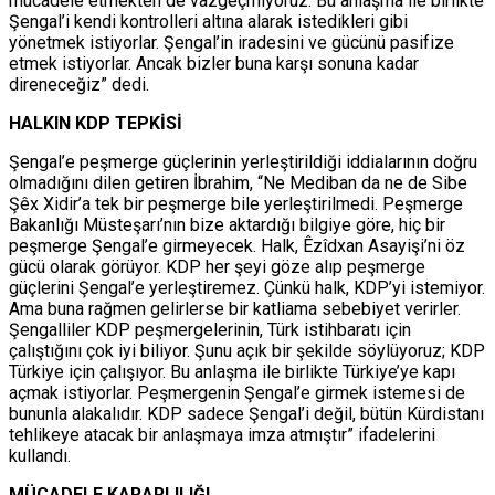
mücadele etmekten de vazgeçmiyoruz. Bu anlaşma ile birlikte
Şengal’i kendi kontrolleri altına alarak istedikleri gibi
yönetmek istiyorlar. Şengal’in iradesini ve gücünü pasifize
etmek istiyorlar. Ancak bizler buna karşı sonuna kadar
direneceğiz” dedi.
HALKIN KDP TEPKİSİ
Şengal’e peşmerge güçlerinin yerleştirildiği iddialarının doğru
olmadığını dilen getiren İbrahim, “Ne Mediban da ne de Sibe
Şêx Xidir’a tek bir peşmerge bile yerleştirilmedi. Peşmerge
Bakanlığı Müsteşarı’nın bize aktardığı bilgiye göre, hiç bir
peşmerge Şengal’e girmeyecek. Halk, Êzîdxan Asayişi’ni öz
gücü olarak görüyor. KDP her şeyi göze alıp peşmerge
güçlerini Şengal’e yerleştiremez. Çünkü halk, KDP’yi istemiyor.
Ama buna rağmen gelirlerse bir katliama sebebiyet verirler.
Şengalliler KDP peşmergelerinin, Türk istihbaratı için
çalıştığını çok iyi biliyor. Şunu açık bir şekilde söylüyoruz; KDP
Türkiye için çalışıyor. Bu anlaşma ile birlikte Türkiye’ye kapı
açmak istiyorlar. Peşmergenin Şengal’e girmek istemesi de
bununla alakalıdır. KDP sadece Şengal’i değil, bütün Kürdistanı
tehlikeye atacak bir anlaşmaya imza atmıştır” ifadelerini
kullandı.
MÜCADELE KARARLILIĞI