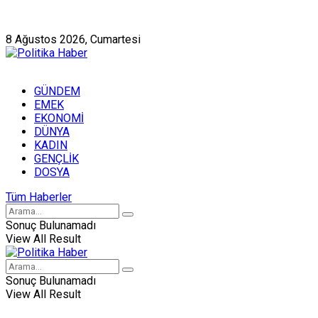
Künye
Hakkımızda
8 Ağustos 2026, Cumartesi
GÜNDEM
EMEK
EKONOMİ
DÜNYA
KADIN
GENÇLİK
DOSYA
Tüm Haberler
Sonuç Bulunamadı
View All Result
Sonuç Bulunamadı
View All Result