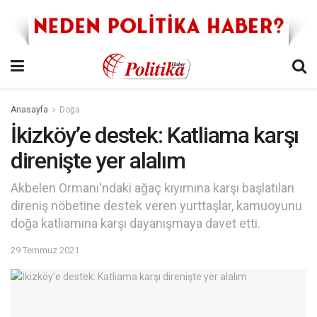
Anasayfa
Doğa
İkizköy’e destek: Katliama karşı
direnişte yer alalım
Akbelen Ormanı'ndaki ağaç kıyımına karşı başlatılan
direniş nöbetine destek veren yurttaşlar, kamuoyunu
doğa katliamına karşı dayanışmaya davet etti.
29 Temmuz 2021