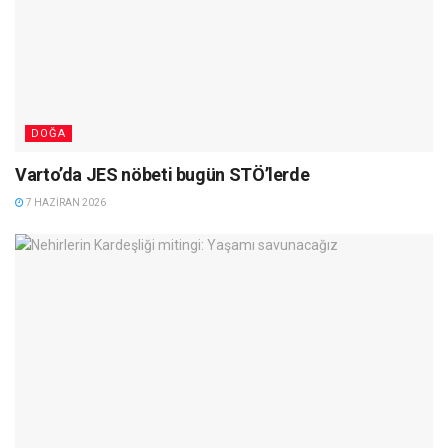
DOĞA
Varto’da JES nöbeti bugün STÖ’lerde
7 HAZIRAN 2026