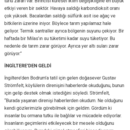
türlü zararı var. Birincisi küresel iklim değişikliğine en büyük
etkiyi veren bir sektör. Havaya saldığı karbondioksit oranı
çok yüksek. Bacalardan saldığı sülfürik asit ise ağaç ve
bitkilerin üzerine iniyor. Böylece tarım yapılamaz hale
geliyor. Termik santraller ayrıca bölgenin suyunu çekiyor. Bir
haftada bir Milas’ın su tüketimi kadar suyu tüketiyor. Bu
nedenle de tarım zarar görüyor. Ayrıca yer altı suları zarar
görüyor.”
İNGİLTERE’DEN GELDİ
İngiltere’den Bodrum’a tatil için gelen doğasever Gustav
Strömfelt, köylülerin direnişini haberlerde okuduğunu, bunun
için gelip destek olmak istediğini söyledi. Strömfelt,
“Burada yaşanan direnişi haberlerden okudum. Ne olduğunu
kendi gözlerimizle görebilmek için geldim. Gördüm ki
insanlar bu ormana tutku ile bağlılar ve mücadele ediyorlar.
İnsanların geçimlerini etkileyecek bir mesele olduğunu