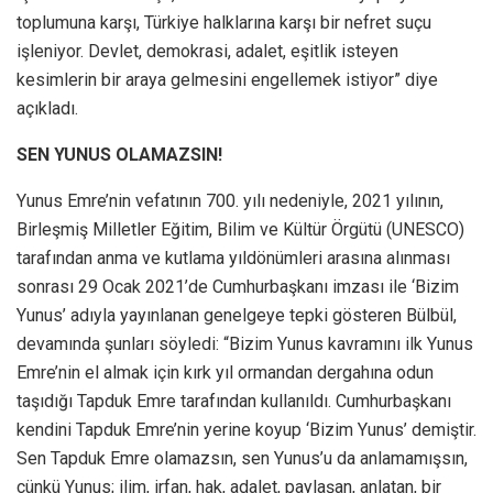
toplumuna karşı, Türkiye halklarına karşı bir nefret suçu
işleniyor. Devlet, demokrasi, adalet, eşitlik isteyen
kesimlerin bir araya gelmesini engellemek istiyor” diye
açıkladı.
SEN YUNUS OLAMAZSIN!
Yunus Emre’nin vefatının 700. yılı nedeniyle, 2021 yılının,
Birleşmiş Milletler Eğitim, Bilim ve Kültür Örgütü (UNESCO)
tarafından anma ve kutlama yıldönümleri arasına alınması
sonrası 29 Ocak 2021’de Cumhurbaşkanı imzası ile ‘Bizim
Yunus’ adıyla yayınlanan genelgeye tepki gösteren Bülbül,
devamında şunları söyledi: “Bizim Yunus kavramını ilk Yunus
Emre’nin el almak için kırk yıl ormandan dergahına odun
taşıdığı Tapduk Emre tarafından kullanıldı. Cumhurbaşkanı
kendini Tapduk Emre’nin yerine koyup ‘Bizim Yunus’ demiştir.
Sen Tapduk Emre olamazsın, sen Yunus’u da anlamamışsın,
çünkü Yunus; ilim, irfan, hak, adalet, paylaşan, anlatan, bir