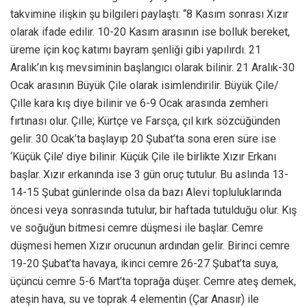
takvimine ilişkin şu bilgileri paylaştı: “8 Kasım sonrası Xızır
olarak ifade edilir. 10-20 Kasım arasının ise bolluk bereket,
üreme için koç katımı bayram şenliği gibi yapılırdı. 21
Aralık’ın kış mevsiminin başlangıcı olarak bilinir. 21 Aralık-30
Ocak arasının Büyük Çile olarak isimlendirilir. Büyük Çile/
Çılle kara kış diye bilinir ve 6-9 Ocak arasında zemheri
fırtınası olur. Çılle; Kürtçe ve Farsça, çıl kırk sözcüğünden
gelir. 30 Ocak’ta başlayıp 20 Şubat’ta sona eren süre ise
‘Küçük Çile’ diye bilinir. Küçük Çile ile birlikte Xızır Erkanı
başlar. Xızır erkanında ise 3 gün oruç tutulur. Bu aslında 13-
14-15 Şubat günlerinde olsa da bazı Alevi topluluklarında
öncesi veya sonrasında tutulur, bir haftada tutulduğu olur. Kış
ve soğuğun bitmesi cemre düşmesi ile başlar. Cemre
düşmesi hemen Xızır orucunun ardından gelir. Birinci cemre
19-20 Şubat’ta havaya, ikinci cemre 26-27 Şubat’ta suya,
üçüncü cemre 5-6 Mart’ta toprağa düşer. Cemre ateş demek,
ateşin hava, su ve toprak 4 elementin (Çar Anasır) ile