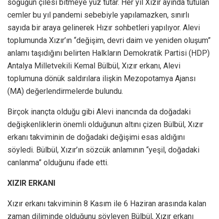
soğuğun çilesi bitmeye yüz tutar. Her yıl Xızır ayında tutulan
cemler bu yıl pandemi sebebiyle yapılamazken, sınırlı
sayıda bir araya gelinerek Hızır sohbetleri yapılıyor. Alevi
toplumunda Xızır’ın “değişim, devri daim ve yeniden oluşum”
anlamı taşıdığını belirten Halkların Demokratik Partisi (HDP)
Antalya Milletvekili Kemal Bülbül, Xızır erkanı, Alevi
toplumuna dönük saldırılara ilişkin Mezopotamya Ajansı
(MA) değerlendirmelerde bulundu.
Birçok inançta olduğu gibi Alevi inancında da doğadaki
değişkenliklerin önemli olduğunun altını çizen Bülbül, Xızır
erkanı takviminin de doğadaki değişimi esas aldığını
söyledi. Bülbül, Xızır’ın sözcük anlamının “yeşil, doğadaki
canlanma” olduğunu ifade etti.
XIZIR ERKANI
Xızır erkanı takviminin 8 Kasım ile 6 Haziran arasında kalan
zaman diliminde olduğunu söyleyen Bülbül, Xızır erkanı