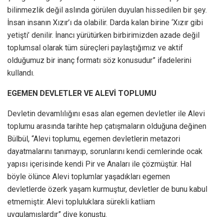
bilinmezlik değil aslında görülen duyulan hissedilen bir şey.
İnsan insanın Xızır’ı da olabilir. Darda kalan birine ‘Xızır gibi
yetişti’ denilir. İnancı yürütürken birbirimizden azade değil
toplumsal olarak tüm süreçleri paylaştığımız ve aktif
olduğumuz bir inanç formatı söz konusudur” ifadelerini
kullandı.
EGEMEN DEVLETLER VE ALEVİ TOPLUMU
Devletin devamlılığını esas alan egemen devletler ile Alevi
toplumu arasında tarihte hep çatışmaların olduğuna değinen
Bülbül, “Alevi toplumu, egemen devletlerin metazori
dayatmalarını tanımayıp, sorunlarını kendi cemlerinde ocak
yapısı içerisinde kendi Pir ve Anaları ile çözmüştür. Hal
böyle ölünce Alevi toplumlar yaşadıkları egemen
devletlerde özerk yaşam kurmuştur, devletler de bunu kabul
etmemiştir. Alevi topluluklara sürekli katliam
uygulamışlardır” diye konuştu.