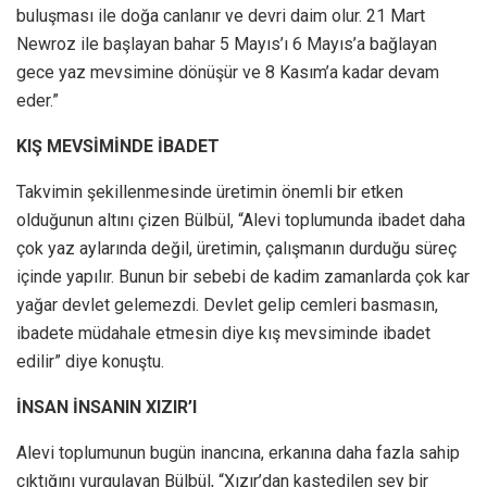
buluşması ile doğa canlanır ve devri daim olur. 21 Mart
Newroz ile başlayan bahar 5 Mayıs’ı 6 Mayıs’a bağlayan
gece yaz mevsimine dönüşür ve 8 Kasım’a kadar devam
eder.”
KIŞ MEVSİMİNDE İBADET
Takvimin şekillenmesinde üretimin önemli bir etken
olduğunun altını çizen Bülbül, “Alevi toplumunda ibadet daha
çok yaz aylarında değil, üretimin, çalışmanın durduğu süreç
içinde yapılır. Bunun bir sebebi de kadim zamanlarda çok kar
yağar devlet gelemezdi. Devlet gelip cemleri basmasın,
ibadete müdahale etmesin diye kış mevsiminde ibadet
edilir” diye konuştu.
İNSAN İNSANIN XIZIR’I
Alevi toplumunun bugün inancına, erkanına daha fazla sahip
çıktığını vurgulayan Bülbül, “Xızır’dan kastedilen şey bir