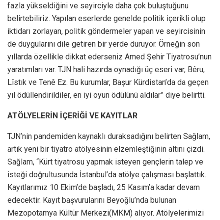
fazla yükseldiğini ve seyirciyle daha çok buluştuğunu
belirtebiliriz. Yapılan eserlerde genelde politik içerikli olup
iktidarı zorlayan, politik göndermeler yapan ve seyircisinin
de duygularını dile getiren bir yerde duruyor. Örneğin son
yıllarda özellikle dikkat ederseniz Amed Şehir Tiyatrosu’nun
yaratımları var. TJN hali hazırda oynadığı üç eseri var, Bêru,
Lîstık ve Tenê Ez. Bu kurumlar, Başur Kürdistan’da da geçen
yıl ödüllendirildiler, en iyi oyun ödülünü aldılar” diye belirtti.
ATÖLYELERİN İÇERİĞİ VE KAYITLAR
TJN’nin pandemiden kaynaklı duraksadığını belirten Sağlam,
artık yeni bir tiyatro atölyesinin elzemleştiğinin altını çizdi.
Sağlam, “Kürt tiyatrosu yapmak isteyen gençlerin talep ve
isteği doğrultusunda İstanbul’da atölye çalışması başlattık.
Kayıtlarımız 10 Ekim’de başladı, 25 Kasım’a kadar devam
edecektir. Kayıt başvurularını Beyoğlu’nda bulunan
Mezopotamya Kültür Merkezi(MKM) alıyor. Atölyelerimizi