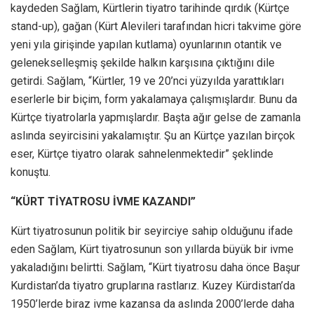
kaydeden Sağlam, Kürtlerin tiyatro tarihinde qırdık (Kürtçe
stand-up), gağan (Kürt Alevileri tarafından hicri takvime göre
yeni yıla girişinde yapılan kutlama) oyunlarının otantik ve
gelenekselleşmiş şekilde halkın karşısına çıktığını dile
getirdi. Sağlam, “Kürtler, 19 ve 20’nci yüzyılda yarattıkları
eserlerle bir biçim, form yakalamaya çalışmışlardır. Bunu da
Kürtçe tiyatrolarla yapmışlardır. Başta ağır gelse de zamanla
aslında seyircisini yakalamıştır. Şu an Kürtçe yazılan birçok
eser, Kürtçe tiyatro olarak sahnelenmektedir” şeklinde
konuştu.
“KÜRT TİYATROSU İVME KAZANDI”
Kürt tiyatrosunun politik bir seyirciye sahip olduğunu ifade
eden Sağlam, Kürt tiyatrosunun son yıllarda büyük bir ivme
yakaladığını belirtti. Sağlam, “Kürt tiyatrosu daha önce Başur
Kurdistan’da tiyatro gruplarına rastlarız. Kuzey Kürdistan’da
1950’lerde biraz ivme kazansa da aslında 2000’lerde daha