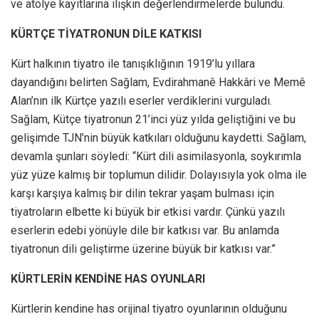
ve atölye kayıtlarına ilişkin değerlendirmelerde bulundu.
KÜRTÇE TİYATRONUN DİLE KATKISI
Kürt halkının tiyatro ile tanışıklığının 1919’lu yıllara
dayandığını belirten Sağlam, Evdirahmanê Hakkâri ve Memê
Alan’nın ilk Kürtçe yazılı eserler verdiklerini vurguladı.
Sağlam, Kütçe tiyatronun 21’inci yüz yılda geliştiğini ve bu
gelişimde TJN’nin büyük katkıları olduğunu kaydetti. Sağlam,
devamla şunları söyledi: “Kürt dili asimilasyonla, soykırımla
yüz yüze kalmış bir toplumun dilidir. Dolayısıyla yok olma ile
karşı karşıya kalmış bir dilin tekrar yaşam bulması için
tiyatroların elbette ki büyük bir etkisi vardır. Çünkü yazılı
eserlerin edebi yönüyle dile bir katkısı var. Bu anlamda
tiyatronun dili geliştirme üzerine büyük bir katkısı var.”
KÜRTLERİN KENDİNE HAS OYUNLARI
Kürtlerin kendine has orijinal tiyatro oyunlarının olduğunu