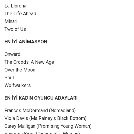
La Llorona
The Life Ahead
Minari
Two of Us
EN İYİ ANİMASYON
Onward
The Croods: A New Age
Over the Moon
Soul
Wolfwalkers
EN İYİ KADIN OYUNCU ADAYLARI
Frances McDormand (Nomadland)
Viola Davis (Ma Rainey’s Black Bottom)
Carey Mulligan (Promising Young Woman)
Vanessa Kirby (Pieces of a Woman)