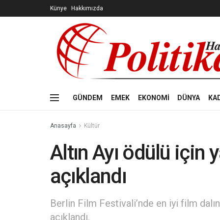
Künye
Hakkımızda
GÜNDEM
EMEK
EKONOMİ
DÜNYA
KA
Anasayfa
Kültür
Altın Ayı ödülü için 
açıklandı
Berlin Film Festivali’nde en iyi film dalı
açıklandı.