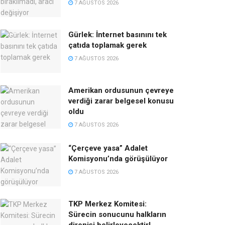
7 AĞUSTOS 2026
Gürlek: İnternet basınını tek
çatıda toplamak gerek
7 AĞUSTOS 2026
Amerikan ordusunun çevreye
verdiği zarar belgesel konusu
oldu
7 AĞUSTOS 2026
“Çerçeve yasa” Adalet
Komisyonu’nda görüşülüyor
7 AĞUSTOS 2026
TKP Merkez Komitesi:
Sürecin sonucunu halkların
direnişi belirleyecektir!