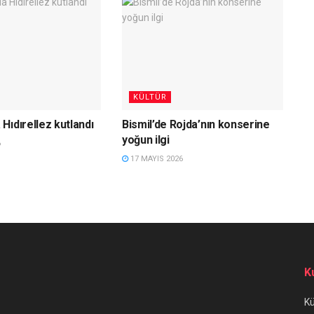
KÜLTÜR
Hıdırellez kutlandı
Bismil’de Rojda’nın konserine
yoğun ilgi
6
17 MAYIS 2026
K
K