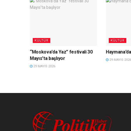
KÜLTÜR
KÜLTÜR
“Moskova’da Yaz” festivali 30
Haymana’da 
Mayıs’ta başlıyor
29 MAYIS 202
29 MAYIS 2026