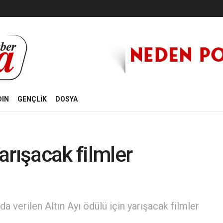
DIN
GENÇLİK
DOSYA
yarışacak filmler
nda verilen Altın Ayı ödülü için yarışacak filmler