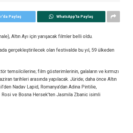
er'da Paylaş
WhatsApp'ta Paylaş
ale), Altın Ayı için yarışacak filmler belli oldu.
da gerçekleştirilecek olan festivalde bu yıl, 59 ülkeden
ör temsilcilerine; film gösterimlerinin, galaların ve kırmızı
aziran tarihleri arasında yapılacak. Jüride; daha önce Altın
il’den Nadav Lapid, Romanya’dan Adina Pintilie,
co Rosi ve Bosna Hersek’ten Jasmila Zbanic isimli