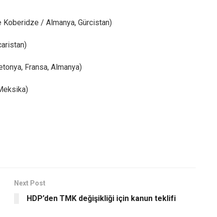
e Koberidze / Almanya, Gürcistan)
aristan)
tonya, Fransa, Almanya)
 Meksika)
Next Post
HDP’den TMK değişikliği için kanun teklifi