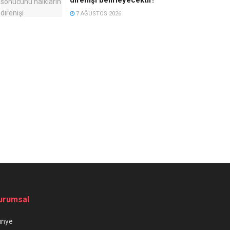
7 AĞUSTOS 2026
urumsal
ünye