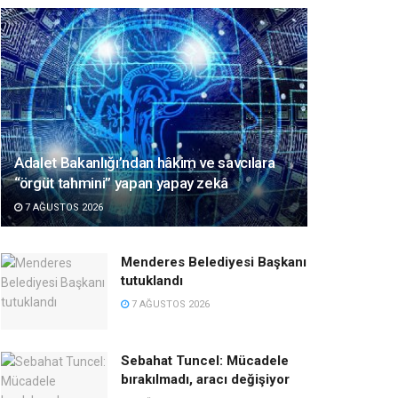
Adalet Bakanlığı’ndan hâkim ve savcılara
“örgüt tahmini” yapan yapay zekâ
7 AĞUSTOS 2026
Menderes Belediyesi Başkanı
tutuklandı
7 AĞUSTOS 2026
Sebahat Tuncel: Mücadele
bırakılmadı, aracı değişiyor