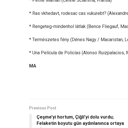
* Petite Maman (Céline Sciamma, Fransa)
* Ras vkhedavt, rodesac cas vukurebt? (Alexandr
* Rengeteg-mindenhol látlak (Bence Fliegauf, Mac
* Természetes fény (Dénes Nagy / Macaristan, Le
* Una Película de Policías (Alonso Ruizpalacios,
MA
Previous Post
Çeşme’yi hortum, Çiğli’yi dolu vurdu;
Felaketin boyutu gün aydınlanınca ortaya