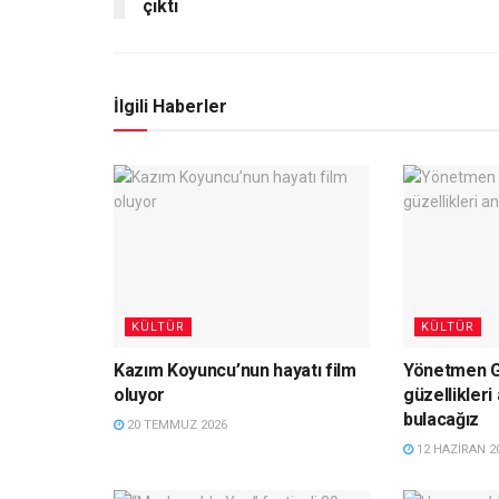
çıktı
İlgili Haberler
KÜLTÜR
KÜLTÜR
Kazım Koyuncu’nun hayatı film
Yönetmen Gü
oluyor
güzellikleri
bulacağız
20 TEMMUZ 2026
12 HAZIRAN 2