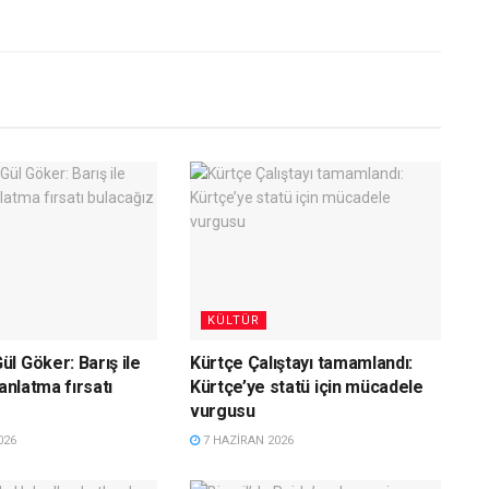
KÜLTÜR
l Göker: Barış ile
Kürtçe Çalıştayı tamamlandı:
 anlatma fırsatı
Kürtçe’ye statü için mücadele
vurgusu
026
7 HAZIRAN 2026