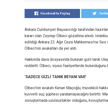
Facebook'ta Paylaş
Twitt
Ankara Cumhuriyet Başsavcılığı tarafından hazır
kararı olan Zeynep Ölbeci gözaltına alındı. İstanb
edildiği Ankara 22. Ağır Ceza Mahkemesi’ne Ses v
Ölbeci’nin avukatları da yer aldı.
Hakkında dava dosyasında bulunan gizli tanık Ulaş 
reddetti. Ölbeci, siyasi faaliyetlerde bulunduğunu
‘SADECE GİZLİ TANIK BEYANI VAR’
Ölbeci’nin avukatı Kenan Maçoğlu, müvekkili hakk
kuvvetli suç şüphesi yaratamayacağını belirtti. M
soruşturmada usulsüzlükler olduğunu, kovuşturma a