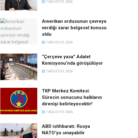
7 AĞUSTOS 2026
Amerikan ordusunun çevreye
verdiği zarar belgesel konusu
oldu
7 AĞUSTOS 2026
“Çerçeve yasa” Adalet
Komisyonu’nda görüşülüyor
7 AĞUSTOS 2026
TKP Merkez Komitesi:
Sürecin sonucunu halkların
direnişi belirleyecektir!
7 AĞUSTOS 2026
ABD istihbaratı: Rusya
NATO’yu sınayabilir