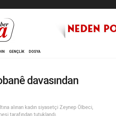
DIN
GENÇLİK
DOSYA
obanê davasından
na alınan kadın siyasetçi Zeynep Ölbeci,
esi tarafından tutuklandı.