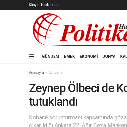
Künye
Hakkımızda
GÜNDEM
EMEK
EKONOMİ
DÜNYA
KA
Anasayfa
Gündem
Zeynep Ölbeci de K
tutuklandı
Kobanê soruşturması kapsamında gözaltı
çıkarıldığı Ankara 22. Ağır Ceza Mahkem