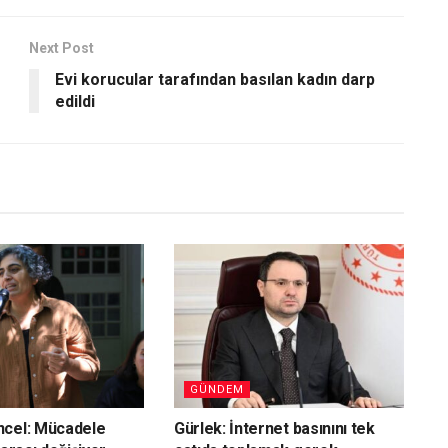
Next Post
Evi korucular tarafından basılan kadın darp
edildi
GÜNDEM
ncel: Mücadele
Gürlek: İnternet basınını tek