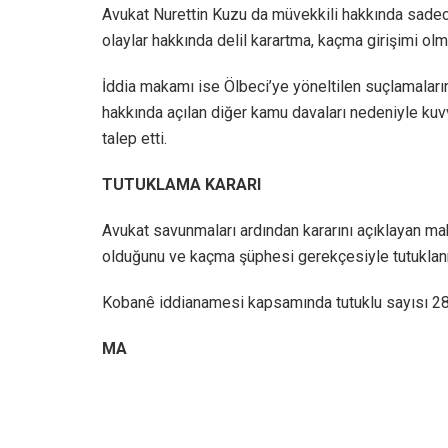
Avukat Nurettin Kuzu da müvekkili hakkında sadec
olaylar hakkında delil karartma, kaçma girişimi olma
İddia makamı ise Ölbeci’ye yöneltilen suçlamaların 
hakkında açılan diğer kamu davaları nedeniyle kuv
talep etti.
TUTUKLAMA KARARI
Avukat savunmaları ardından kararını açıklayan m
olduğunu ve kaçma şüphesi gerekçesiyle tutuklanm
Kobanê iddianamesi kapsamında tutuklu sayısı 28
MA