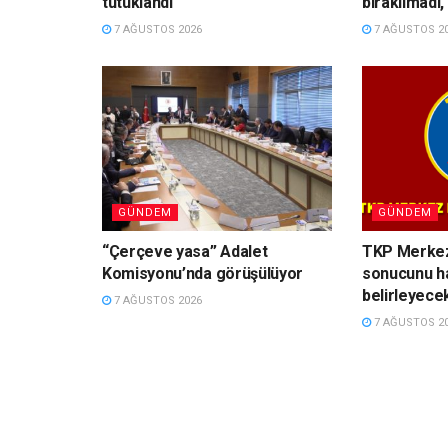
tutuklandı
bırakılmadı,
7 AĞUSTOS 2026
7 AĞUSTOS 2
GÜNDEM
GÜNDEM
“Çerçeve yasa” Adalet
TKP Merkez
Komisyonu’nda görüşülüyor
sonucunu hal
belirleyecek
7 AĞUSTOS 2026
7 AĞUSTOS 2