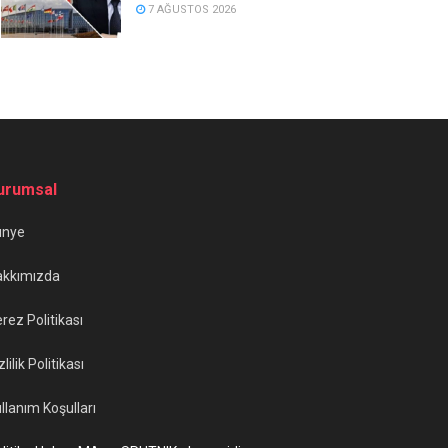
7 AĞUSTOS 2026
urumsal
ünye
akkımızda
rez Politikası
zlilik Politikası
llanım Koşulları