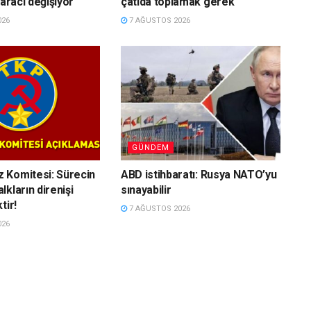
 aracı değişiyor
çatıda toplamak gerek
026
7 AĞUSTOS 2026
GÜNDEM
 Komitesi: Sürecin
ABD istihbaratı: Rusya NATO’yu
kların direnişi
sınayabilir
tir!
7 AĞUSTOS 2026
026