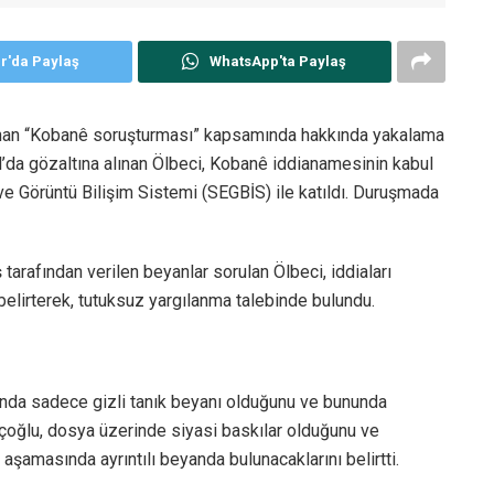
er'da Paylaş
WhatsApp'ta Paylaş
lanan “Kobanê soruşturması” kapsamında hakkında yakalama
ul’da gözaltına alınan Ölbeci, Kobanê iddianamesinin kabul
e Görüntü Bilişim Sistemi (SEGBİS) ile katıldı. Duruşmada
tarafından verilen beyanlar sorulan Ölbeci, iddiaları
 belirterek, tutuksuz yargılanma talebinde bulundu.
ında sadece gizli tanık beyanı olduğunu ve bununda
açoğlu, dosya üzerinde siyasi baskılar olduğunu ve
şamasında ayrıntılı beyanda bulunacaklarını belirtti.