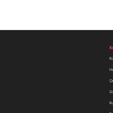
K
K
H
Çe
Gi
Ku