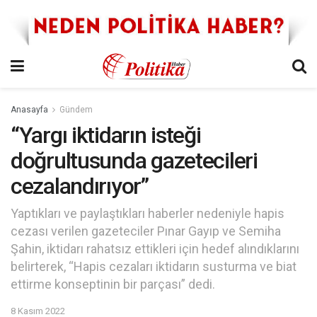
Anasayfa
Gündem
“Yargı iktidarın isteği
doğrultusunda gazetecileri
cezalandırıyor”
Yaptıkları ve paylaştıkları haberler nedeniyle hapis
cezası verilen gazeteciler Pınar Gayıp ve Semiha
Şahin, iktidarı rahatsız ettikleri için hedef alındıklarını
belirterek, “Hapis cezaları iktidarın susturma ve biat
ettirme konseptinin bir parçası” dedi.
8 Kasım 2022