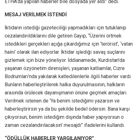
ETHA’da yapılan haberler bile dosyada yer aldı” dedi.
MESAJ VERİLMEK İSTENDİ
İktidarın istediği gazeteciliği yapmadıkları için tutuklanıp
cezalandırıldıklarını dile getiren Gayıp, “Üzerini örtmek
istedikleri gerçekleri açığa çıkardığımız için ‘terörist’, ‘vatan
haini’ olarak ilan ediyorlar. İktidar işlediği savaş suçlarını
gizlemek için bize yöneliyor. İddianamede, Kurdistan’da
yaşanan özyönetim direnişleri, yaşanan katliamlar, Cizre
Bodrumları’nda yakılarak katledilenlerle ilgili haberler vardı.
Bunların haberleştirilerek halka duyurulmasının, halkların
arasında örülecek dayanışmanın önüne geçmek amaçları.
Verilmek istenen de ‘Ya benim istediğimi yazarsın ve
haberleştirirsin ya da bu şekilde bedel ödersin. Bana karşı
çıkıyorsun, benim istediğim dışında haber yapıyorsun o
zaman cezalandırılacaksın’ mesajdı” ifadelerini kullandı.
“ÖDÜLLÜK HABERLER YARGILANIYOR”