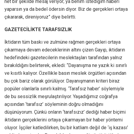
net bir şekilde mesaj veriyor; ya benim istediğim haberi
yaparsın ya da bedel ödersin diyor. Biz de gerçekleri ortaya
çıkararak, direniyoruz” diye belirtti.
GAZETECİLİKTE TARAFSIZLIK
İktidarın tüm baskı ve zulmüne rağmen gerçekleri ortaya
çıkarmaya devam edeceklerinin altını çizen Gayıp, iktidarın
hedefindeki gazetecilerin meslektaşları tarafından yalnız
bırakıldığını belirterek, ekledi: “Dayanışma ne yazık ki sınırlı
ve kısıtlı kalıyor. Özellikle basın meslek örgütleri açısından
bu çok bariz olarak görülüyor. Dayanışmanın kriteri biraz
popüler olanlarla sınırlı kalmış. ‘Tarafsız haber’ söylemiyle
de bu sessizlik meşrulaştırılıyor. Yaşadığımız coğrafya
açısından ‘tarafsız’ söyleminin doğru olmadığını
düşünüyorum. Çünkü onların ‘tarafsızız’ dediği haber biçimi
iktidarın gerçeklerini ortaya çıkarmayan bir haber yöntemi
oluyor. İşçiler katledilirken, bu bir katliam değil de ‘iş kazası’