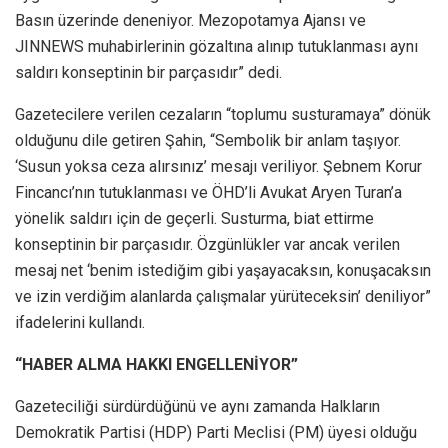
Basın üzerinde deneniyor. Mezopotamya Ajansı ve
JINNEWS muhabirlerinin gözaltına alınıp tutuklanması aynı
saldırı konseptinin bir parçasıdır” dedi.
Gazetecilere verilen cezaların “toplumu susturamaya” dönük
olduğunu dile getiren Şahin, “Sembolik bir anlam taşıyor.
‘Susun yoksa ceza alırsınız’ mesajı veriliyor. Şebnem Korur
Fincancı’nın tutuklanması ve ÖHD’li Avukat Aryen Turan’a
yönelik saldırı için de geçerli. Susturma, biat ettirme
konseptinin bir parçasıdır. Özgünlükler var ancak verilen
mesaj net ‘benim istediğim gibi yaşayacaksın, konuşacaksın
ve izin verdiğim alanlarda çalışmalar yürüteceksin’ deniliyor”
ifadelerini kullandı.
“HABER ALMA HAKKI ENGELLENİYOR”
Gazeteciliği sürdürdüğünü ve aynı zamanda Halkların
Demokratik Partisi (HDP) Parti Meclisi (PM) üyesi olduğu