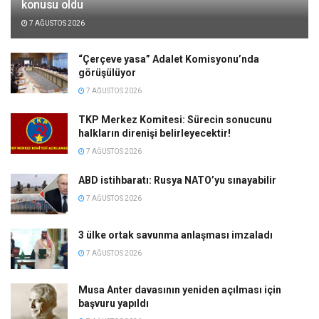
konusu oldu
7 AĞUSTOS 2026
“Çerçeve yasa” Adalet Komisyonu’nda
görüşülüyor
7 AĞUSTOS 2026
TKP Merkez Komitesi: Sürecin sonucunu
halkların direnişi belirleyecektir!
7 AĞUSTOS 2026
ABD istihbaratı: Rusya NATO’yu sınayabilir
7 AĞUSTOS 2026
3 ülke ortak savunma anlaşması imzaladı
7 AĞUSTOS 2026
Musa Anter davasının yeniden açılması için
başvuru yapıldı