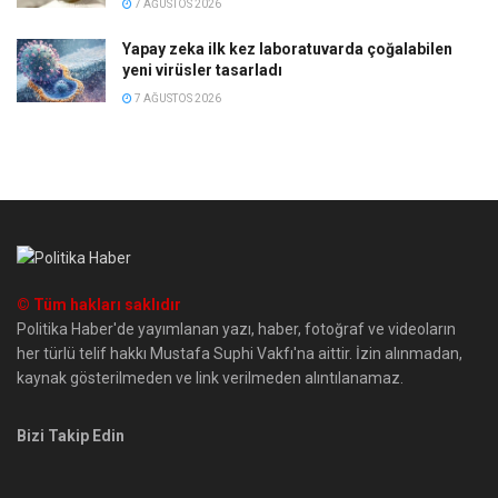
7 AĞUSTOS 2026
Yapay zeka ilk kez laboratuvarda çoğalabilen
yeni virüsler tasarladı
7 AĞUSTOS 2026
© Tüm hakları saklıdır
Politika Haber'de yayımlanan yazı, haber, fotoğraf ve videoların
her türlü telif hakkı Mustafa Suphi Vakfı'na aittir. İzin alınmadan,
kaynak gösterilmeden ve link verilmeden alıntılanamaz.
Bizi Takip Edin