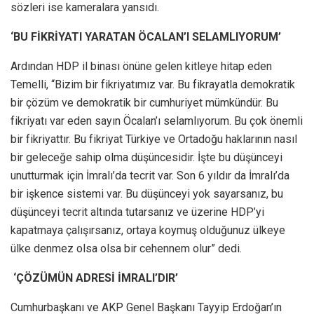
sözleri ise kameralara yansıdı.
‘BU FİKRİYATI YARATAN ÖCALAN’I SELAMLIYORUM’
Ardından HDP il binası önüne gelen kitleye hitap eden
Temelli, “Bizim bir fikriyatımız var. Bu fikrayatla demokratik
bir çözüm ve demokratik bir cumhuriyet mümkündür. Bu
fikriyatı var eden sayın Öcalan’ı selamlıyorum. Bu çok önemli
bir fikriyattır. Bu fikriyat Türkiye ve Ortadoğu haklarının nasıl
bir geleceğe sahip olma düşüncesidir. İşte bu düşünceyi
unutturmak için İmralı’da tecrit var. Son 6 yıldır da İmralı’da
bir işkence sistemi var. Bu düşünceyi yok sayarsanız, bu
düşünceyi tecrit altında tutarsanız ve üzerine HDP’yi
kapatmaya çalışırsanız, ortaya koymuş olduğunuz ülkeye
ülke denmez olsa olsa bir cehennem olur” dedi.
‘ÇÖZÜMÜN ADRESİ İMRALI’DIR’
Cumhurbaşkanı ve AKP Genel Başkanı Tayyip Erdoğan’ın