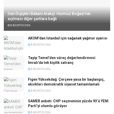
İran Dışişleri Bakanı Arakçi: Hürmüz Boğazı’nın
açılması diğer şartlara bağlı
8 AĞUSTOS 2026
AKOM’dan İstanbul için sağanak yağmur uyarısı
8 AĞUSTOS 2026
Tayip Temel’den süreç değerlendirmesi:
İmralı’da tek kişilik satranç
8 AĞUSTOS 2026
Figen Yüksekdağ: Çerçeve yasa bir başlangıç,
eksikleri demokratik siyaset tamamlamalı
8 AĞUSTOS 2026
SAMER anketi: CHP seçmeninin yüzde 93’ü YENİ
Parti’yi olumlu görüyor
8 AĞUSTOS 2026