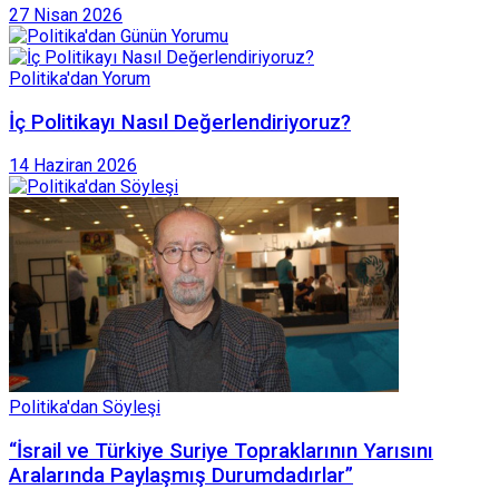
27 Nisan 2026
Politika'dan Yorum
İç Politikayı Nasıl Değerlendiriyoruz?
14 Haziran 2026
Politika'dan Söyleşi
“İsrail ve Türkiye Suriye Topraklarının Yarısını
Aralarında Paylaşmış Durumdadırlar”