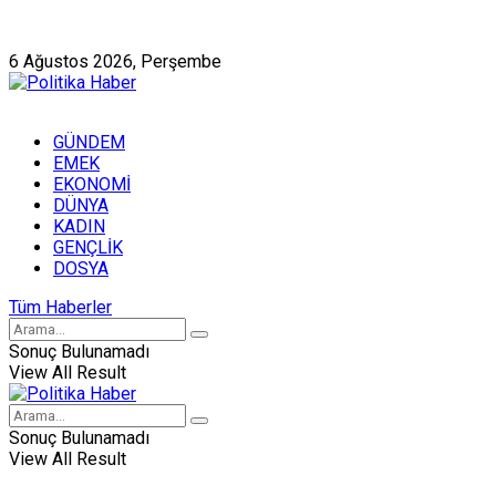
Künye
Hakkımızda
6 Ağustos 2026, Perşembe
GÜNDEM
EMEK
EKONOMİ
DÜNYA
KADIN
GENÇLİK
DOSYA
Tüm Haberler
Sonuç Bulunamadı
View All Result
Sonuç Bulunamadı
View All Result