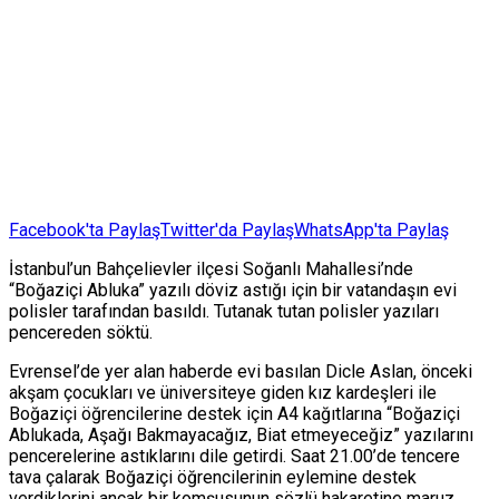
Facebook'ta Paylaş
Twitter'da Paylaş
WhatsApp'ta Paylaş
İstanbul’un Bahçelievler ilçesi Soğanlı Mahallesi’nde
“Boğaziçi Abluka” yazılı döviz astığı için bir vatandaşın evi
polisler tarafından basıldı. Tutanak tutan polisler yazıları
pencereden söktü.
Evrensel’de yer alan haberde evi basılan Dicle Aslan, önceki
akşam çocukları ve üniversiteye giden kız kardeşleri ile
Boğaziçi öğrencilerine destek için A4 kağıtlarına “Boğaziçi
Ablukada, Aşağı Bakmayacağız, Biat etmeyeceğiz” yazılarını
pencerelerine astıklarını dile getirdi. Saat 21.00’de tencere
tava çalarak Boğaziçi öğrencilerinin eylemine destek
verdiklerini ancak bir komşusunun sözlü hakaretine maruz