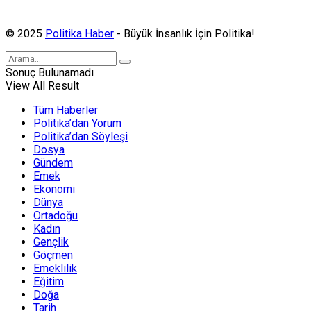
Politika Haber, MA ve SPUTNIK abonesidir.
© 2025
Politika Haber
- Büyük İnsanlık İçin Politika!
Sonuç Bulunamadı
View All Result
Tüm Haberler
Politika’dan Yorum
Politika’dan Söyleşi
Dosya
Gündem
Emek
Ekonomi
Dünya
Ortadoğu
Kadın
Gençlik
Göçmen
Emeklilik
Eğitim
Doğa
Tarih