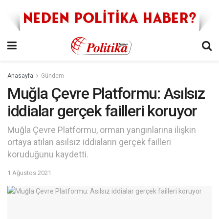
Anasayfa
Gündem
Muğla Çevre Platformu: Asılsız
iddialar gerçek failleri koruyor
Muğla Çevre Platformu, orman yangınlarına ilişkin
ortaya atılan asılsız iddiaların gerçek failleri
koruduğunu kaydetti.
1 Ağustos 2021