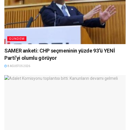
GÜNDEM
SAMER anketi: CHP seçmeninin yüzde 93’ü YENİ
Parti’yi olumlu görüyor
8 AĞUSTOS 2026