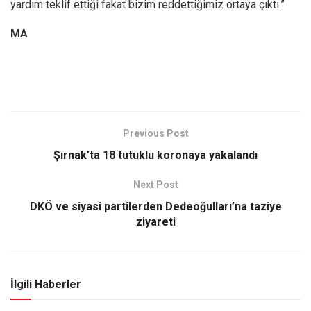
yardım teklif ettiği fakat bizim reddettiğimiz ortaya çıktı.”
MA
Previous Post
Şırnak’ta 18 tutuklu koronaya yakalandı
Next Post
DKÖ ve siyasi partilerden Dedeoğulları’na taziye
ziyareti
İlgili Haberler