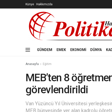
Künye
Hakkımızda
GÜNDEM
EMEK
EKONOMİ
DÜNYA
KA
Anasayfa
Eğitim
MEB’ten 8 öğretmen
görevlendirildi
Van Yüzüncü Yıl Üniversitesi yerleşkesi
MEB bünyesinde yer alan kadrolu öğretm