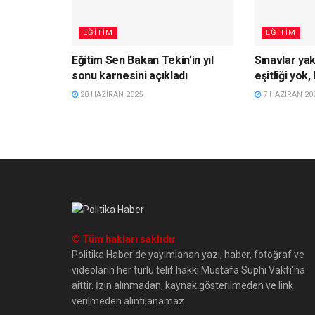
EĞITIM
EĞITIM
Eğitim Sen Bakan Tekin’in yıl
Sınavlar yak
sonu karnesini açıkladı
eşitliği yok,
20 HAZIRAN 2025
7 HAZIRAN 20
© Tüm hakları saklıdır
Politika Haber'de yayımlanan yazı, haber, fotoğraf ve
videoların her türlü telif hakkı Mustafa Suphi Vakfı'na
aittir. İzin alınmadan, kaynak gösterilmeden ve link
verilmeden alıntılanamaz.