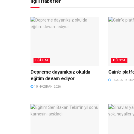
İlgili Haberler
EĞITIM
DÜNYA
Depreme dayanıksız okulda
Gain’e plat
eğitim devam ediyor
16 ARALIK 202
10 HAZIRAN 2026