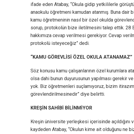
ifade eden Atabay, “Okula gidip yetkililerle görüşt
anaokulu öğretmeni kamudan atanmış. Buna dair biz
kamu öğretmeninin nasıl bir özel okulda görevlendi
sorup, protokolün bize iletilmesini talep ettik. 2
hakkımıza cevap verilmesi gerekiyor. Cevap verilme
protokolü isteyeceğiz” dedi.
“KAMU GÖREVLİSİ ÖZEL OKULA ATANAMAZ”
Söz konusu kamu çalışanlarının özel kurumlara at
olsa dahi bunun duyurusunun yapılması gerekir ve 
yok. Biz öğretmenleri suçlamıyoruz, bizim itirazım
görevlendirilmesinedir” diye belirtti.
KREŞİN SAHİBİ BİLİNMİYOR
Kreşin üniversite yerleşkesi içerisinde açıldığını 
kaydeden Atabay, “Okulun kime ait olduğunu ne biz,