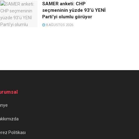
SAMER anketi: CHP
seçmeninin yüzde 93’ü YENİ
Parti’yi olumlu görüyor
8 AĞUSTOS 2026
urumsal
ünye
akkımızda
rez Politikası