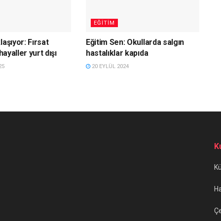
EĞITIM
laşıyor: Fırsat
Eğitim Sen: Okullarda salgın
 hayaller yurt dışı
hastalıklar kapıda
25
20 EYLÜL 2024
K
K
H
Çe