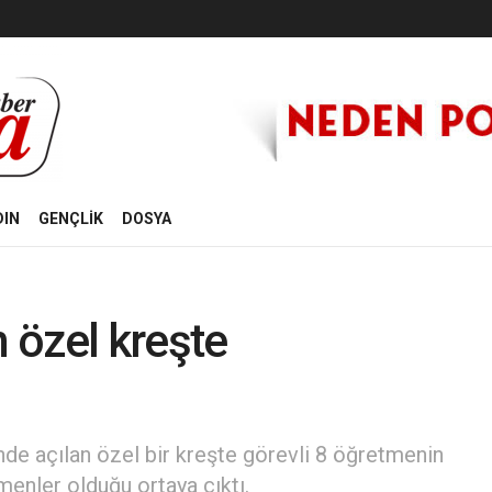
DIN
GENÇLİK
DOSYA
 özel kreşte
nde açılan özel bir kreşte görevli 8 öğretmenin
enler olduğu ortaya çıktı.