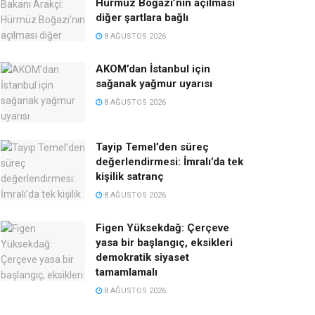
Hürmüz Boğazı’nın açılması
diğer şartlara bağlı
8 AĞUSTOS 2026
AKOM’dan İstanbul için
sağanak yağmur uyarısı
8 AĞUSTOS 2026
Tayip Temel’den süreç
değerlendirmesi: İmralı’da tek
kişilik satranç
8 AĞUSTOS 2026
Figen Yüksekdağ: Çerçeve
yasa bir başlangıç, eksikleri
demokratik siyaset
tamamlamalı
8 AĞUSTOS 2026