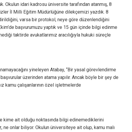
ük. Okulun idari kadrosu üniversite tarafından atanmış, 8
ler İl Milli Eğitim Müdürlüğüne dilekçemizi yazdık. 8
rildiğini, varsa bir protokol, neye göre düzenlendiğini
8 Ekim’de başvurumuzu yaptık ve 15 gün içinde bilgi edinme
diği taktirde avukatlarımız aracılığıyla hukuki süreçle
anamayacağını yineleyen Atabay, “Bir yasal görevlendirme
başvurular üzerinden atama yapılır. Ancak böyle bir şey de
ız kamu çalışanlarının özel işletmelerde
ve kime ait olduğu noktasında bilgi edinemediklerini
 ne onlar biliyor. Okulun üniversiteye ait olup, kamu malı