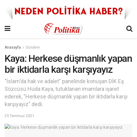
Anasayfa
Gündem
Kaya: Herkese düşmanlık yapan
bir iktidarla karşı karşıyayız
"İslam'da hak ve adalet" panelinde konuşan DİK Eş
Sözcüsü Hüda Kaya, tutuklanan imamlara işaret
ederek, "Herkese düşmanlık yapan bir iktidarla karşı
karşıyayız" dedi.
25 Temmuz 2021