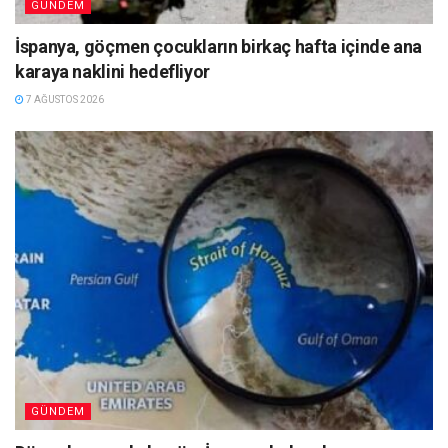
GÜNDEM
İspanya, göçmen çocukların birkaç hafta içinde ana
karaya naklini hedefliyor
7 AĞUSTOS 2026
GÜNDEM