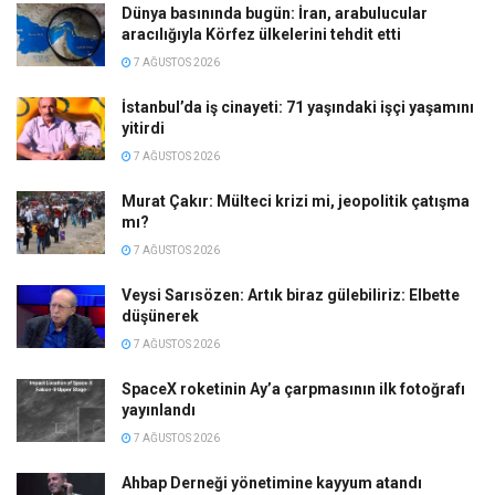
Dünya basınında bugün: İran, arabulucular
aracılığıyla Körfez ülkelerini tehdit etti
7 AĞUSTOS 2026
İstanbul’da iş cinayeti: 71 yaşındaki işçi yaşamını
yitirdi
7 AĞUSTOS 2026
Murat Çakır: Mülteci krizi mi, jeopolitik çatışma
mı?
7 AĞUSTOS 2026
Veysi Sarısözen: Artık biraz gülebiliriz: Elbette
düşünerek
7 AĞUSTOS 2026
SpaceX roketinin Ay’a çarpmasının ilk fotoğrafı
yayınlandı
7 AĞUSTOS 2026
Ahbap Derneği yönetimine kayyum atandı