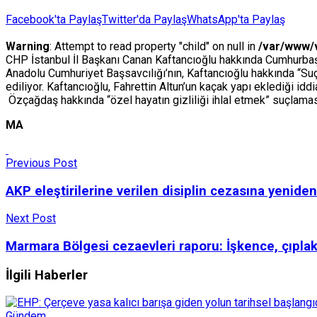
Facebook'ta Paylaş
Twitter'da Paylaş
WhatsApp'ta Paylaş
Warning
: Attempt to read property "child" on null in
/var/www/
CHP İstanbul İl Başkanı Canan Kaftancıoğlu hakkında Cumhurbaşkan
Anadolu Cumhuriyet Başsavcılığı’nın, Kaftancıoğlu hakkında “Su
ediliyor. Kaftancıoğlu, Fahrettin Altun’un kaçak yapı eklediği i
Özçağdaş hakkında “özel hayatın gizliliği ihlal etmek” suçlama
MA
Previous Post
AKP eleştirilerine verilen disiplin cezasına yenide
Next Post
Marmara Bölgesi cezaevleri raporu: İşkence, çıpla
İlgili Haberler
Gündem