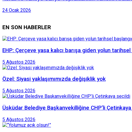
24 Ocak 2026
EN SON HABERLER
EHP: Çerçeve yasa kalıcı barışa giden yolun tarihsel
5 Ağustos 2026
Özel: Siyasi yaklaşımımızda değişiklik yok
5 Ağustos 2026
Üsküdar Belediye Başkanvekilliğine CHP’li Çetinkaya 
5 Ağustos 2026