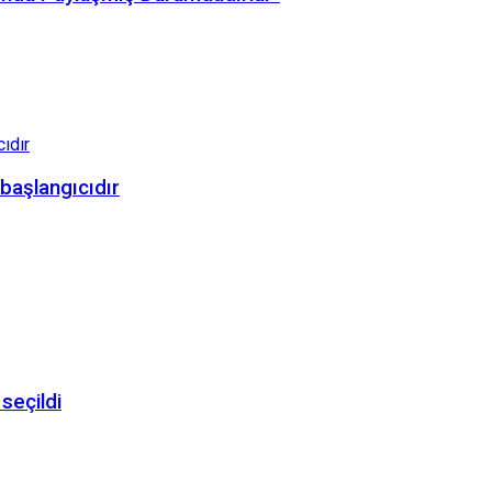
 başlangıcıdır
seçildi