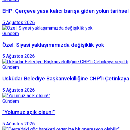
EHP: Çerçeve yasa kalıcı barışa giden yolun tarihsel
5 Ağustos 2026
Gündem
Özel: Siyasi yaklaşımımızda değişiklik yok
5 Ağustos 2026
Gündem
Üsküdar Belediye Başkanvekilliğine CHP’li Çetinkaya 
5 Ağustos 2026
Gündem
“Yolumuz açık olsun!”
5 Ağustos 2026