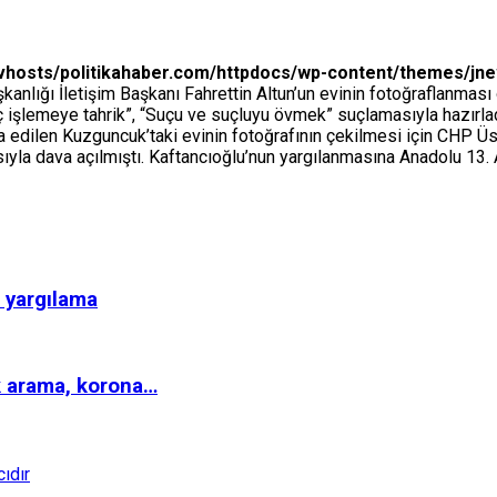
vhosts/politikahaber.com/httpdocs/wp-content/themes/jn
lığı İletişim Başkanı Fahrettin Altun’un evinin fotoğraflanması ol
ç işlemeye tahrik”, “Suçu ve suçluyu övmek” suçlamasıyla hazırla
ddia edilen Kuzguncuk’taki evinin fotoğrafının çekilmesi için CHP
sıyla dava açılmıştı. Kaftancıoğlu’nun yargılanmasına Anadolu 1
n yargılama
k arama, korona…