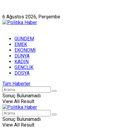
Künye
Hakkımızda
6 Ağustos 2026, Perşembe
GÜNDEM
EMEK
EKONOMİ
DÜNYA
KADIN
GENÇLİK
DOSYA
Tüm Haberler
Sonuç Bulunamadı
View All Result
Sonuç Bulunamadı
View All Result