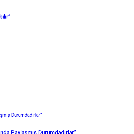
ilir”
arında Paylaşmış Durumdadırlar”