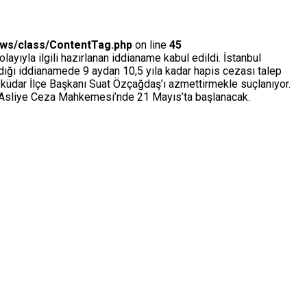
ews/class/ContentTag.php
on line
45
ayıyla ilgili hazırlanan iddianame kabul edildi. İstanbul
dığı iddianamede 9 aydan 10,5 yıla kadar hapis cezası talep
 Üsküdar İlçe Başkanı Suat Özçağdaş’ı azmettirmekle suçlanıyor.
3. Asliye Ceza Mahkemesi’nde 21 Mayıs’ta başlanacak.