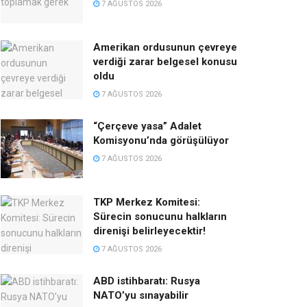
7 AĞUSTOS 2026
Amerikan ordusunun çevreye
verdiği zarar belgesel konusu
oldu
7 AĞUSTOS 2026
“Çerçeve yasa” Adalet
Komisyonu’nda görüşülüyor
7 AĞUSTOS 2026
TKP Merkez Komitesi:
Sürecin sonucunu halkların
direnişi belirleyecektir!
7 AĞUSTOS 2026
ABD istihbaratı: Rusya
NATO’yu sınayabilir