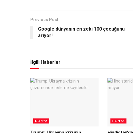
Previous Post
Google dünyanın en zeki 100 çocuğunu
arıyor!
İlgili Haberler
DÜNYA
DÜNYA
Trump: Ukrayna krizinin
Hindistan’da