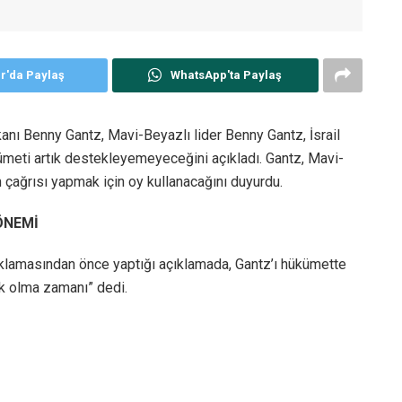
er'da Paylaş
WhatsApp'ta Paylaş
kanı Benny Gantz, Mavi-Beyazlı lider Benny Gantz, İsrail
meti artık destekleyemeyeceğini açıkladı. Gantz, Mavi-
ağrısı yapmak için oy kullanacağını duyurdu.
ÖNEMİ
ıklamasından önce yaptığı açıklamada, Gantz’ı hükümette
ik olma zamanı” dedi.