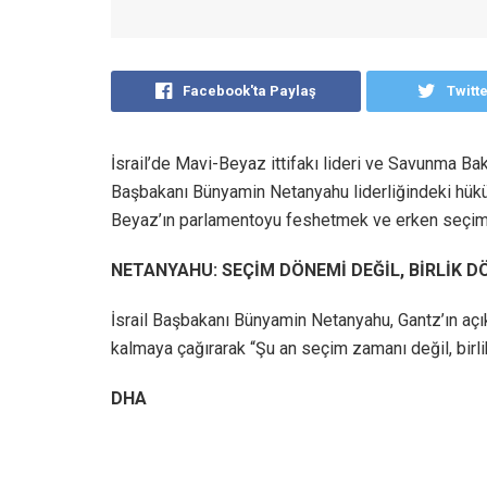
Facebook'ta Paylaş
Twitt
İsrail’de Mavi-Beyaz ittifakı lideri ve Savunma Ba
Başbakanı Bünyamin Netanyahu liderliğindeki hükü
Beyaz’ın parlamentoyu feshetmek ve erken seçim ç
NETANYAHU: SEÇİM DÖNEMİ DEĞİL, BİRLİK D
İsrail Başbakanı Bünyamin Netanyahu, Gantz’ın aç
kalmaya çağırarak “Şu an seçim zamanı değil, birl
DHA