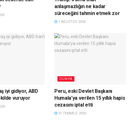
r
anlaşmazlığın ne kadar
süreceğini tahmin etmek zor
026
1 AĞUSTOS 2026
DÜNYA
 iyi gidiyor, ABD
Peru, eski Devlet Başkanı
şekilde vuruyor
Humala’ya verilen 15 yıllık hapis
cezasını iptal etti
026
31 TEMMUZ 2026