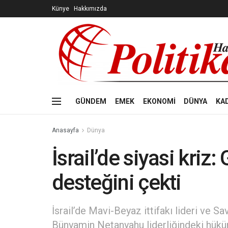
Künye
Hakkımızda
GÜNDEM
EMEK
EKONOMİ
DÜNYA
KA
Anasayfa
Dünya
İsrail’de siyasi kriz
desteğini çekti
İsrail’de Mavi-Beyaz ittifakı lideri ve 
Bünyamin Netanyahu liderliğindeki hükü