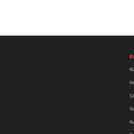
K
K
H
Çe
Gi
Ku