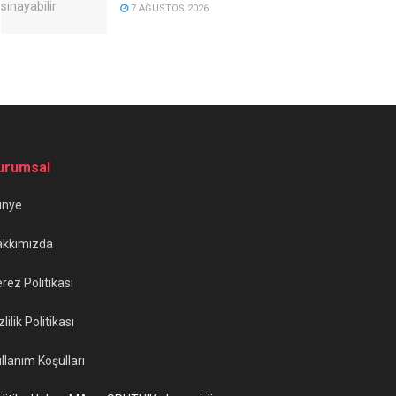
7 AĞUSTOS 2026
urumsal
ünye
akkımızda
rez Politikası
zlilik Politikası
llanım Koşulları