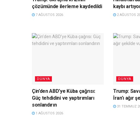
çözümünde ilerleme kaydedildi
kaybı artıyo
7 AĞUSTOS 2026
2 AĞUSTOS 2
DÜNYA
DÜNYA
Çin’den ABD’ye Küba çağrısı:
Trump: Savaş
Güç tehdidini ve yaptırımları
İran’ı ağır 
sonlandırın
31 TEMMUZ 2
1 AĞUSTOS 2026