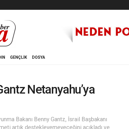
DIN
GENÇLİK
DOSYA
: Gantz Netanyahu’ya
Savunma Bakanı Benny Gantz, İsrail Başbakanı
meti artık destekleyemeyeceğini açıkladı ve