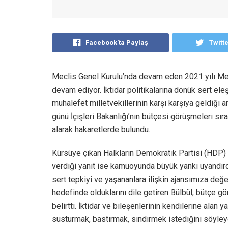
Facebook'ta Paylaş
Twitt
Meclis Genel Kurulu’nda devam eden 2021 yılı Mer
devam ediyor. İktidar politikalarına dönük sert ele
muhalefet milletvekillerinin karşı karşıya geldiği a
günü İçişleri Bakanlığı’nın bütçesi görüşmeleri sır
alarak hakaretlerde bulundu.
Kürsüye çıkan Halkların Demokratik Partisi (HDP) 
verdiği yanıt ise kamuoyunda büyük yankı uyandırdı
sert tepkiyi ve yaşananlara ilişkin ajansımıza değe
hedefinde olduklarını dile getiren Bülbül, bütçe gö
belirtti. İktidar ve bileşenlerinin kendilerine alan y
susturmak, bastırmak, sindirmek istediğini söyle