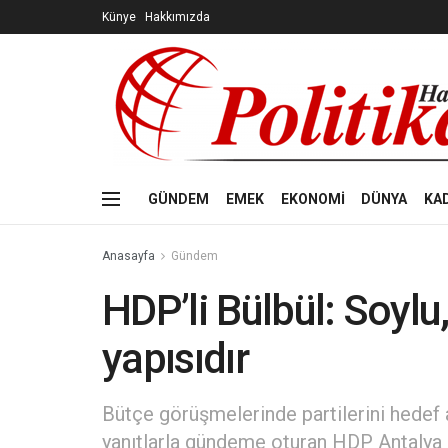
Künye
Hakkımızda
GÜNDEM
EMEK
EKONOMİ
DÜNYA
KA
Anasayfa
Gündem
HDP’li Bülbül: Soylu
yapısıdır
Bütçe görüşmelerinde partilerini hedef a
yanıtlarla gündeme oturan HDP Antalya M