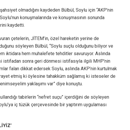
 şahsiyet olmadığını kaydeden Bülbül, Soylu için “AKP’nin
l, Soylu’nun konuşmalarında ve konuşmasının sonunda
ini kaydetti.
vuran çetelerin, JİTEM’in, özel hareketin yerine de
lduğunu söyleyen Bülbül, “Soylu suçlu olduğunu biliyor ve
m iktidara hem muhalefete tehditler savuruyor. Aslında
si istifadan sonra geri dönmesi istifasıyla ilgili MHP’nin
rumlar falan dikkat edersek Soylu, aslında AKP’nin kurtulmak
sirayet etmiş ki öylesine tahakküm sağlamış ki isteseler de
 benimseyelim yaklaşımı var” diye konuştu.
ullandığı tabirlerin “nefret suçu” içerdiğini de söyleyen
ylu’ya iç tüzük çerçevesinde bir yaptırım uygulaması
İYİZ’