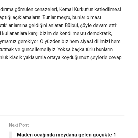
ldırıma gömülen cenazeleri, Kemal Kurkut’un katledilmesi
aptığı açıklamaların ‘Bunlar meşru, bunlar olması
ık’ anlamına geldiğini anlatan Bülbül, şöyle devam etti:
li kullananlara karşı bizim de kendi meşru demokratik,
koymamız gerekiyor. O yüzden biz hem siyasi dilimizi hem
tutmak ve güncellemeliyiz. Yoksa başka türlü bunların
 günlük klasik yaklaşımla ortaya koyduğumuz şeylerle cevap
Next Post
Maden ocağında meydana gelen göçükte 1