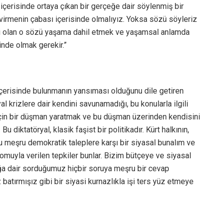
 içerisinde ortaya çıkan bir gerçeğe dair söylenmiş bir
menin çabası içerisinde olmalıyız. Yoksa sözü söyleriz
i olan o sözü yaşama dahil etmek ve yaşamsal anlamda
sinde olmak gerekir.”
içerisinde bulunmanın yansıması olduğunu dile getiren
l krizlere dair kendini savunamadığı, bu konularla ilgili
için bir düşman yaratmak ve bu düşman üzerinden kendisini
 diktatöryal, klasik faşist bir politikadır. Kürt halkının,
ğu meşru demokratik taleplere karşı bir siyasal bunalım ve
muyla verilen tepkiler bunlar. Bizim bütçeye ve siyasal
ğa dair sorduğumuz hiçbir soruya meşru bir cevap
 batırmışız gibi bir siyasi kurnazlıkla işi ters yüz etmeye