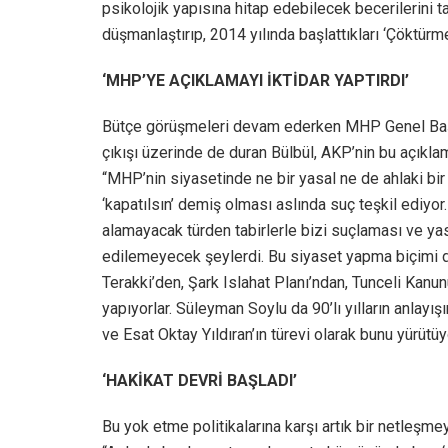
psikolojik yapısına hitap edebilecek becerilerini 
düşmanlaştırıp, 2014 yılında başlattıkları ‘Çöktür
‘MHP’YE AÇIKLAMAYI İKTİDAR YAPTIRDI’
Bütçe görüşmeleri devam ederken MHP Genel Başk
çıkışı üzerinde de duran Bülbül, AKP’nin bu açıkla
“MHP’nin siyasetinde ne bir yasal ne de ahlaki bir ö
‘kapatılsın’ demiş olması aslında suç teşkil ediyor.
alamayacak türden tabirlerle bizi suçlaması ve yasa
edilemeyecek şeylerdi. Bu siyaset yapma biçimi de
Terakki’den, Şark Islahat Planı’ndan, Tunceli Kanunu
yapıyorlar. Süleyman Soylu da 90’lı yılların anlayı
ve Esat Oktay Yıldıran’ın türevi olarak bunu yürütü
‘HAKİKAT DEVRİ BAŞLADI’
Bu yok etme politikalarına karşı artık bir netleşmey