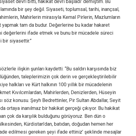
yaset devri bitti, hakikat devri başladı’ demiştim. Bu
amında bir şey değil. Siyaseti, toplumsal, tarihi, inançsal,
rahimlerin, Mahirlerin mirasıyla Kemal Pirlerin, Mazlumların
et yapmak tam da budur. Değerlerine bu kadar hakaret
ani değerlerini ifade etmek ve bunu bir mücadele süreci
bir siyasettir.”
lerle ilişkin şunları kaydetti: “Bu saldırı karşısında biz
lüğünden, taleplerimizin çok derin ve gerçekleştirilebilir
iye halkları ve Kürt halkının 100 yıllık bir mücadelenin
kmet Kıvılcımlardan, Mahirlerden, Denizlerden, Hüseyin
 söz konusu. Şeyh Bedrettinler, Pir Sultan Abdallar, Seyit
a ortaya inanılmaz bir hakikat gerçeği çıkıyor. Bu hakikat
aman çok da karşılık bulduğunu görüyoruz. Ben dün o
lkesinden, Kürdistan’dan, batıdan, doğudan hemen her
fade edilmesi gereken şeyi ifade ettiniz’ şeklinde mesajlar