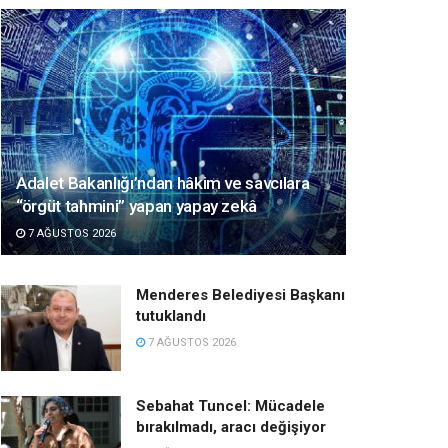
Adalet Bakanlığı’ndan hâkim ve savcılara
“örgüt tahmini” yapan yapay zekâ
7 AĞUSTOS 2026
Menderes Belediyesi Başkanı
tutuklandı
7 AĞUSTOS 2026
Sebahat Tuncel: Mücadele
bırakılmadı, aracı değişiyor