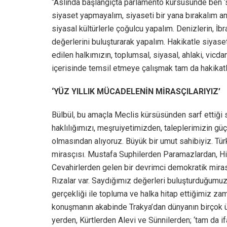
“Aslında başlangıçta parlamento kürsüsünde ben ‘si
siyaset yapmayalım, siyaseti bir yana bırakalım anl
siyasal kültürlerle çoğulcu yapalım. Denizlerin, İb
değerlerini buluşturarak yapalım. Hakikatle siyas
edilen halkımızın, toplumsal, siyasal, ahlaki, vicd
içerisinde temsil etmeye çalışmak tam da hakikatli 
‘YÜZ YILLIK MÜCADELENİN MİRASÇILARIYIZ’
Bülbül, bu amaçla Meclis kürsüsünden sarf ettiği söz
haklılığımızı, meşruiyetimizden, taleplerimizin güç
olmasından alıyoruz. Büyük bir umut sahibiyiz. Türk
mirasçısı. Mustafa Suphilerden Paramazlardan, Hi
Cevahirlerden gelen bir devrimci demokratik mirası
Rızalar var. Saydığımız değerleri buluşturduğumuzd
gerçekliği ile topluma ve halka hitap ettiğimiz z
konuşmanın akabinde Trakya’dan dünyanın birçok ü
yerden, Kürtlerden Alevi ve Sünnilerden; ‘tam da i