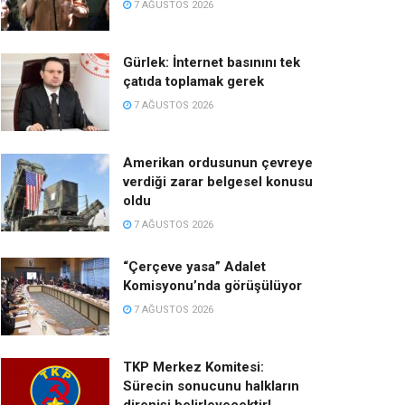
7 AĞUSTOS 2026
Gürlek: İnternet basınını tek
çatıda toplamak gerek
7 AĞUSTOS 2026
Amerikan ordusunun çevreye
verdiği zarar belgesel konusu
oldu
7 AĞUSTOS 2026
“Çerçeve yasa” Adalet
Komisyonu’nda görüşülüyor
7 AĞUSTOS 2026
TKP Merkez Komitesi:
Sürecin sonucunu halkların
direnişi belirleyecektir!