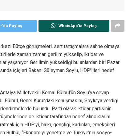
er'da Paylaş
WhatsApp'ta Paylaş
kezi Bütçe görüşmeleri, sert tartışmalara sahne olmaya
ştirilerle zaman zaman gerilim yükselip, iktidar ve
nlar yaşanıyor. Gerilimin yükseldiği bu anlardan biri Pazar
asında İçişleri Bakanı Süleyman Soylu, HDP’lileri hedef
Antalya Milletvekili Kemal Bülbül’ün Soylu’ya cevap
. Bülbül, Genel Kurul’daki konuşmasını, Soylu’ya verdiği
rlendirmelerde bulundu. Parti olarak iktidar partisinin
rüşmelerinde de iktidar tarafından hedef alındıklarını
aratmak için HDP’yi, halkı, gençliği, kadınları, emekçileri
yen Bülbül, “Ekonomiyi yönetme ve Türkiye’nin sosyo-