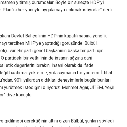
tamamen yitirmiş durumdalar. Böyle bir süreçte HDP’yi
me Planı’nı her yönüyle uygulamaya sokmak istiyorlar” dedi.
anı Devlet Bahçeli’nin HDP’nin kapatılmasına yönelik
mayı tercihen MHP’ye yaptırdığı görüşünde. Bülbül,
lçü var. Bir parti genel başkanının başka bir parti için
 O partideki bir yetkilinin de insanın ağzına dahi
l etik değerlerini bırakın, insani olarak da ifade
ğil bastırma, yok etme, yok saymanın bir yöntemi. İttihat
’ndan, 90’lı yıllardan aldıkları deneyimlerle bugün bunları
şını yürütmek istediğini biliyoruz. Mehmet Ağar, JİTEM, Yeşil
yor” diye konuştu.
e gidilmesi gerektiğinin altını çizen Bülbül, şunları söyledi: