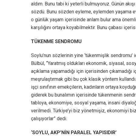
aldım. Bunu tabi ki yeterli bulmuyoruz. Günün akışı
sözdü. Bunu sözden eyleme, eylemden yaşama evir
o günlük yaşam içerisinde anlam bulur ama öneml
karşılığını ortaya koyabilmektir. Bunu çabası içeri
TÜKENME SENDROMU
Soylu’nun sözlerinin yine ‘tükenmişlik sendromu’ 
Bülbül, “Yaratmış oldukları ekonomik, siyasal, sosya
açıklama yapamadığı için içerisinden çıkamadığı 
meşrulaştırmak gibi bu çok klasik yöntem kullandı. Bu
işçi sınıfının emekçilerin, kadınların ortaya koydu
giderek bu bunalımın içerisinde tükenmenin sendro
tabloya, ekonomiye, sosyal yaşama, insani diyalo
verilmedi. Türkiye’yi biz yönetmişiz, ekonomiyi biz
çalışıyorlar” dedi.
‘SOYLU, AKP’NİN PARALEL YAPISIDIR’