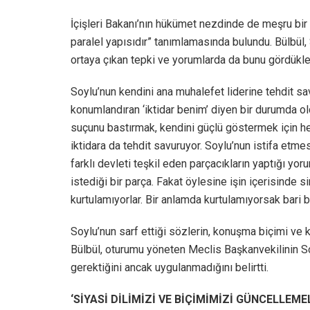
İçişleri Bakanı’nın hükümet nezdinde de meşru bir
paralel yapısıdır” tanımlamasında bulundu. Bülbü
ortaya çıkan tepki ve yorumlarda da bunu gördükler
Soylu’nun kendini ana muhalefet liderine tehdit sa
konumlandıran ‘iktidar benim’ diyen bir durumda o
suçunu bastırmak, kendini güçlü göstermek için he
iktidara da tehdit savuruyor. Soylu’nun istifa etme
farklı devleti teşkil eden parçacıkların yaptığı yo
istediği bir parça. Fakat öylesine işin içerisinde 
kurtulamıyorlar. Bir anlamda kurtulamıyorsak bari
Soylu’nun sarf ettiği sözlerin, konuşma biçimi ve k
Bülbül, oturumu yöneten Meclis Başkanvekilinin So
gerektiğini ancak uygulanmadığını belirtti.
‘SİYASİ DİLİMİZİ VE BİÇİMİMİZİ GÜNCELLEMEL