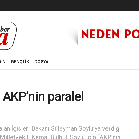
DIN
GENÇLİK
DOSYA
, AKP’nin paralel
lan İçişleri Bakanı Süleyman Soylu’ya verdiği
illetvekili Kemal Bülbül, Soylu için “AKP’nin