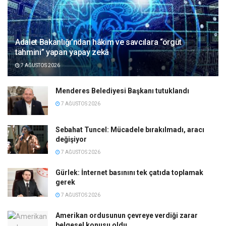
Adalet Bakanlığı’ndan hâkim ve savcılara “örgüt
tahmini” yapan yapay zekâ
7 AĞUSTOS 2026
Menderes Belediyesi Başkanı tutuklandı
7 AĞUSTOS 2026
Sebahat Tuncel: Mücadele bırakılmadı, aracı
değişiyor
7 AĞUSTOS 2026
Gürlek: İnternet basınını tek çatıda toplamak
gerek
7 AĞUSTOS 2026
Amerikan ordusunun çevreye verdiği zarar
belgesel konusu oldu