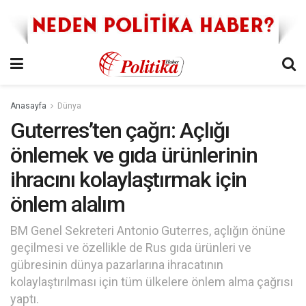
Anasayfa
Dünya
Guterres’ten çağrı: Açlığı
önlemek ve gıda ürünlerinin
ihracını kolaylaştırmak için
önlem alalım
BM Genel Sekreteri Antonio Guterres, açlığın önüne
geçilmesi ve özellikle de Rus gıda ürünleri ve
gübresinin dünya pazarlarına ihracatının
kolaylaştırılması için tüm ülkelere önlem alma çağrısı
yaptı.