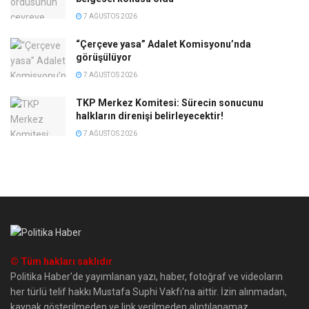
7 AĞUSTOS 2026
“Çerçeve yasa” Adalet Komisyonu’nda
görüşülüyor
7 AĞUSTOS 2026
TKP Merkez Komitesi: Sürecin sonucunu
halkların direnişi belirleyecektir!
7 AĞUSTOS 2026
© Tüm hakları saklıdır
Politika Haber'de yayımlanan yazı, haber, fotoğraf ve videoların
her türlü telif hakkı Mustafa Suphi Vakfı'na aittir. İzin alınmadan,
kaynak gösterilmeden ve link verilmeden alıntılanamaz.