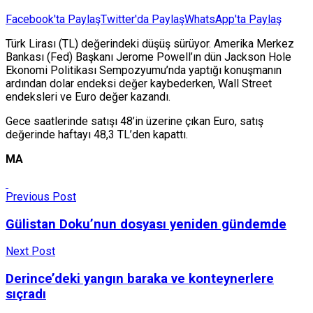
Facebook'ta Paylaş
Twitter'da Paylaş
WhatsApp'ta Paylaş
Türk Lirası (TL) değerindeki düşüş sürüyor. Amerika Merkez
Bankası (Fed) Başkanı Jerome Powell’ın dün Jackson Hole
Ekonomi Politikası Sempozyumu’nda yaptığı konuşmanın
ardından dolar endeksi değer kaybederken, Wall Street
endeksleri ve Euro değer kazandı.
Gece saatlerinde satışı 48’in üzerine çıkan Euro, satış
değerinde haftayı 48,3 TL’den kapattı.
MA
Previous Post
Gülistan Doku’nun dosyası yeniden gündemde
Next Post
Derince’deki yangın baraka ve konteynerlere
sıçradı