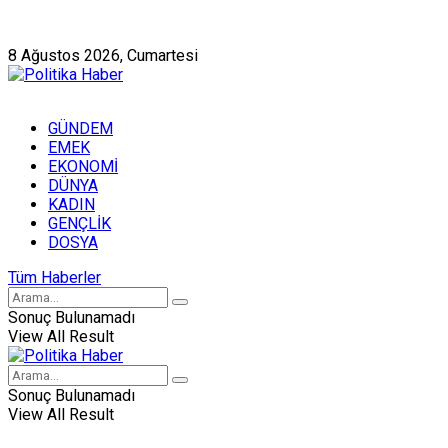
Künye
Hakkımızda
8 Ağustos 2026, Cumartesi
GÜNDEM
EMEK
EKONOMİ
DÜNYA
KADIN
GENÇLİK
DOSYA
Tüm Haberler
Sonuç Bulunamadı
View All Result
Sonuç Bulunamadı
View All Result