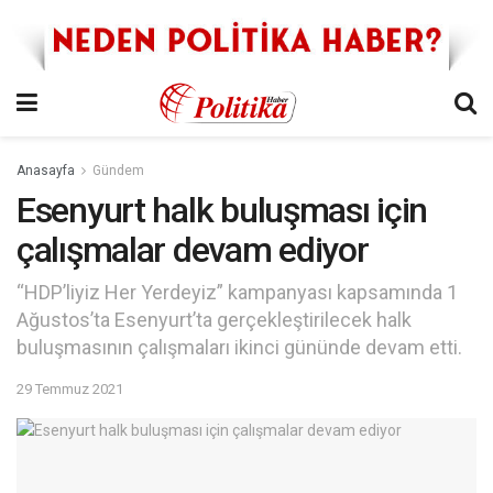
Anasayfa
Gündem
Esenyurt halk buluşması için
çalışmalar devam ediyor
“HDP’liyiz Her Yerdeyiz” kampanyası kapsamında 1
Ağustos’ta Esenyurt’ta gerçekleştirilecek halk
buluşmasının çalışmaları ikinci gününde devam etti.
29 Temmuz 2021