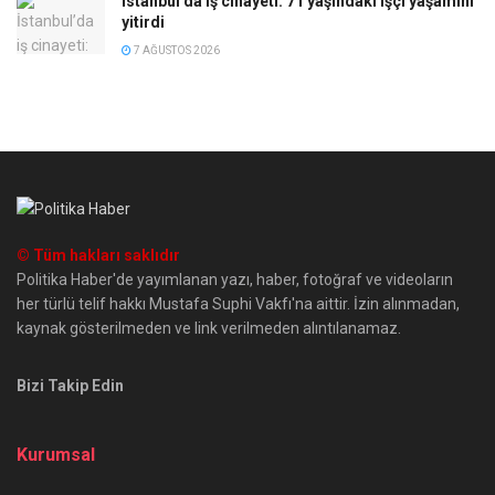
İstanbul’da iş cinayeti: 71 yaşındaki işçi yaşamını
yitirdi
7 AĞUSTOS 2026
© Tüm hakları saklıdır
Politika Haber'de yayımlanan yazı, haber, fotoğraf ve videoların
her türlü telif hakkı Mustafa Suphi Vakfı'na aittir. İzin alınmadan,
kaynak gösterilmeden ve link verilmeden alıntılanamaz.
Bizi Takip Edin
Kurumsal