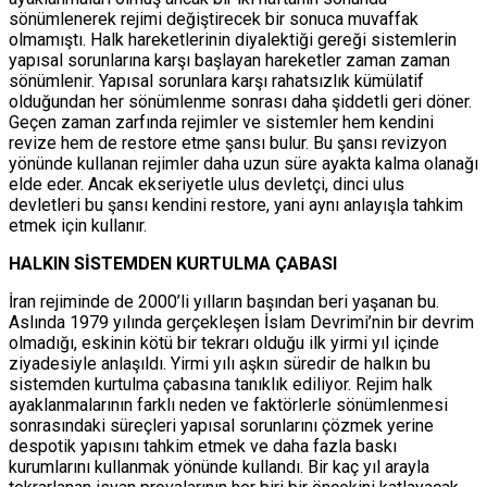
sönümlenerek rejimi değiştirecek bir sonuca muvaffak
olmamıştı. Halk hareketlerinin diyalektiği gereği sistemlerin
yapısal sorunlarına karşı başlayan hareketler zaman zaman
sönümlenir. Yapısal sorunlara karşı rahatsızlık kümülatif
olduğundan her sönümlenme sonrası daha şiddetli geri döner.
Geçen zaman zarfında rejimler ve sistemler hem kendini
revize hem de restore etme şansı bulur. Bu şansı revizyon
yönünde kullanan rejimler daha uzun süre ayakta kalma olanağı
elde eder. Ancak ekseriyetle ulus devletçi, dinci ulus
devletleri bu şansı kendini restore, yani aynı anlayışla tahkim
etmek için kullanır.
HALKIN SİSTEMDEN KURTULMA ÇABASI
İran rejiminde de 2000’li yılların başından beri yaşanan bu.
Aslında 1979 yılında gerçekleşen İslam Devrimi’nin bir devrim
olmadığı, eskinin kötü bir tekrarı olduğu ilk yirmi yıl içinde
ziyadesiyle anlaşıldı. Yirmi yılı aşkın süredir de halkın bu
sistemden kurtulma çabasına tanıklık ediliyor. Rejim halk
ayaklanmalarının farklı neden ve faktörlerle sönümlenmesi
sonrasındaki süreçleri yapısal sorunlarını çözmek yerine
despotik yapısını tahkim etmek ve daha fazla baskı
kurumlarını kullanmak yönünde kullandı. Bir kaç yıl arayla