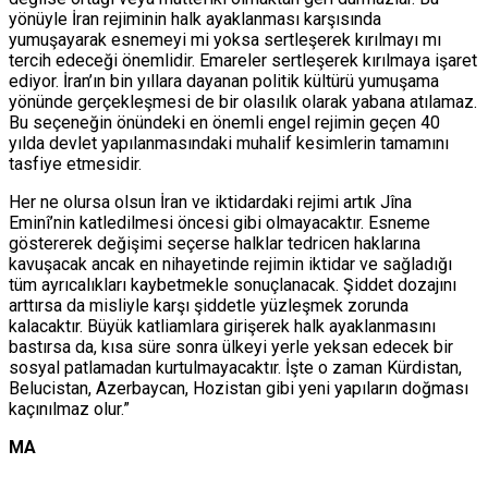
yönüyle İran rejiminin halk ayaklanması karşısında
yumuşayarak esnemeyi mi yoksa sertleşerek kırılmayı mı
tercih edeceği önemlidir. Emareler sertleşerek kırılmaya işaret
ediyor. İran’ın bin yıllara dayanan politik kültürü yumuşama
yönünde gerçekleşmesi de bir olasılık olarak yabana atılamaz.
Bu seçeneğin önündeki en önemli engel rejimin geçen 40
yılda devlet yapılanmasındaki muhalif kesimlerin tamamını
tasfiye etmesidir.
Her ne olursa olsun İran ve iktidardaki rejimi artık Jîna
Eminî’nin katledilmesi öncesi gibi olmayacaktır. Esneme
göstererek değişimi seçerse halklar tedricen haklarına
kavuşacak ancak en nihayetinde rejimin iktidar ve sağladığı
tüm ayrıcalıkları kaybetmekle sonuçlanacak. Şiddet dozajını
arttırsa da misliyle karşı şiddetle yüzleşmek zorunda
kalacaktır. Büyük katliamlara girişerek halk ayaklanmasını
bastırsa da, kısa süre sonra ülkeyi yerle yeksan edecek bir
sosyal patlamadan kurtulmayacaktır. İşte o zaman Kürdistan,
Belucistan, Azerbaycan, Hozistan gibi yeni yapıların doğması
kaçınılmaz olur.”
MA