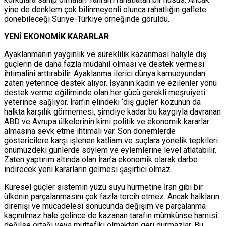
yine de denklem çok bilinmeyenli olunca rahatlığın gaflete
dönebileceği Suriye-Türkiye örneğinde görüldü.
YENİ EKONOMİK KARARLAR
Ayaklanmanın yaygınlık ve süreklilik kazanması haliyle dış
güçlerin de daha fazla müdahil olması ve destek vermesi
ihtimalini arttırabilir. Ayaklanma ilerici dünya kamuoyundan
zaten yeterince destek alıyor. İsyanın kadın ve ezilenler yönü
destek verme eğiliminde olan her gücü gerekli meşruiyeti
yeterince sağlıyor. İran’ın elindeki ‘dış güçler’ kozunun da
halkta karşılık görmemesi, şimdiye kadar bu kaygıyla davranan
ABD ve Avrupa ülkelerinin kimi politik ve ekonomik kararlar
almasına sevk etme ihtimali var. Son dönemlerde
göstericilere karşı işlenen katliam ve suçlara yönelik tepkileri
önümüzdeki günlerde söylem ve eylemlerine level atlatabilir.
Zaten yaptırım altında olan İran’a ekonomik olarak darbe
indirecek yeni kararların gelmesi şaşırtıcı olmaz.
Küresel güçler sistemin yüzü suyu hürmetine İran gibi bir
ülkenin parçalanmasını çok fazla tercih etmez. Ancak halkların
direnişi ve mücadelesi sonucunda değişim ve parçalanma
kaçınılmaz hale gelince de kazanan tarafın mümkünse hamisi
değilse ortağı veya müttefiki olmaktan geri durmazlar. Bu