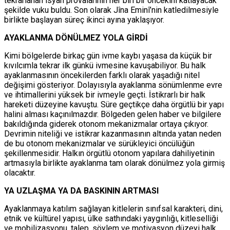
tekrarlanan isyan provalarının her biri bir öncekini katlayacak
şekilde vuku buldu. Son olarak Jîna Eminî’nin katledilmesiyle
birlikte başlayan süreç ikinci ayına yaklaşıyor.
AYAKLANMA DÖNÜLMEZ YOLA GİRDİ
Kimi bölgelerde birkaç gün ivme kaybı yaşasa da küçük bir
kıvılcımla tekrar ilk günkü ivmesine kavuşabiliyor. Bu halk
ayaklanmasının öncekilerden farklı olarak yaşadığı nitel
değişimi gösteriyor. Dolayısıyla ayaklanma sönümlenme evre
ve ihtimallerini yüksek bir ivmeyle geçti. İstikrarlı bir halk
hareketi düzeyine kavuştu. Süre geçtikçe daha örgütlü bir yapı
halini alması kaçınılmazdır. Bölgeden gelen haber ve bilgilere
bakıldığında giderek otonom mekanizmalar ortaya çıkıyor.
Devrimin niteliği ve istikrar kazanmasının altında yatan neden
de bu otonom mekanizmalar ve sürükleyici öncülüğün
şekillenmesidir. Halkın örgütlü otonom yapılara dahiliyetinin
artmasıyla birlikte ayaklanma tam olarak dönülmez yola girmiş
olacaktır.
YA UZLAŞMA YA DA BASKININ ARTMASI
Ayaklanmaya katılım sağlayan kitlelerin sınıfsal karakteri, dini,
etnik ve kültürel yapısı, ülke sathındaki yaygınlığı, kitleselliği
ve mobilizasyonu, talep, söylem ve motivasyon düzeyi halk