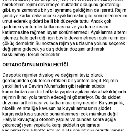
hareketinin rejimi devirmeye muktedir olduğunu gösterdiği
gibi, aynı zamanda bir yol ayrımına geldiğinin de işareti. Rejim
şimdiye kadar daha önceki ayaklanmalar gibi sönümlenmesini
umut ederek şiddeti belli bir düzeyde tuttu. Ancak çok
gaddarca yöntemler kullanmasına ve yüzlerce insanı
katletmesine rağmen isyan sönümlenmedi. Ayaklanma sitemi
işlemez hale getirdiği için böyle devam etmesi dahi rejim için
çöküş demektir. Bu noktada rejim ya uzlaşma yolunu seçerek
değişime gidecek ya da şiddetin dozajını arttırarak
baskılamayı tercih edecektir.
ORTADOĞU’NUN DİYALEKTİĞİ
Despotik rejimler diyalog ve değişimi taviz olarak
gördüğünden çok tercih ettikleri bir yöntem değil. Rejimin
yetkilileri ve Devrim Muhafızları gibi rejimin sübabı
kurumlardan son bir haftada yapılan açıklamalara bakıldığında
rejimin ikinci yolu tercih edeceğini gösteriyor. Bu da şiddet
dozunun arttırılması ve katliamlara girişmesidir. Bu yaygınlık,
nicelik ve niteliğe kavuşan halk ayaklanmasının şiddet
karşısında kısa sürede sönümlenmesi çok mümkün değil.
Haliyle kavuştuğu otonom yapılar ve bundan sonra açığa
çıkaracağı yeni yapılarla karşı şiddetin gelişmesi
kaçınılmazdır. Elbette içte ve dışta devlet dışı örgütlü yapılar