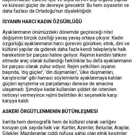
ve küresel güçler de devreye girecektir. Bu hem siyasetin ve
daha fazlası da Ortadoğu’nun diyalektiğidir.
İSYANIN HARCI KADIN ÖZGÜRLÜĞÜ
Ayaklanmanın önümüzdeki dönemde geçireceği nitel
değişimin birçok özelliği yavaş yavaş ortaya çıkıyor. Kadın
özgürlüğü ayaklanmanın harcı görevini görürken, etnik, dini ve
kültürel yapılar da giderek daha fazla kendi talepleriyle halk
hareketinin bir parçası haline geliyor. Rejimin kendini tahkim
etmede araç olarak kullandığı farklılıklar bu defa ayaklanmanın
bir parçası olarak zuhur ediyor. Rejim yetkilileri isyanın
başında, ‘dış güçler’, ‘din düşmanları’, ‘ülke düşmanları,
karıştırıcılar’ gibi hamasi söylemlerle ayaklanmaya katılan
güçleri ayrıştırma ve parçalamayı denese de amacına
ulaşamadı. Şimdiye kadar kullanılan şiddet de istenilen
neticeyi vermeyince rejimi belirtilen iki seçenekle karşı
karşıya kaldı.
ASKERİ ÖRGÜTLENMENİN BÜTÜNLEŞMESİ
İran’da hem demografik hem de kültürel olarak varlığını
koruyan çok sayıda halk var. Kürtler, Azeriler, Beluclar, Araplar,
Gilekler, Mazderanlar ciddi nüfusa sahip olan etnik kesimler.