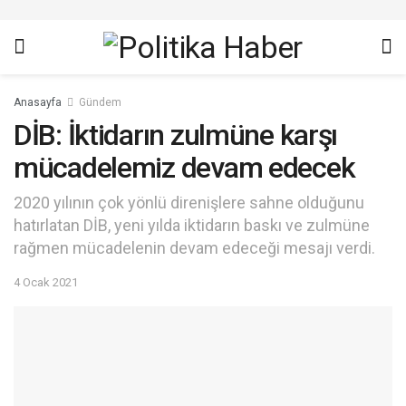
Anasayfa
Gündem
DİB: İktidarın zulmüne karşı
mücadelemiz devam edecek
2020 yılının çok yönlü direnişlere sahne olduğunu
hatırlatan DİB, yeni yılda iktidarın baskı ve zulmüne
rağmen mücadelenin devam edeceği mesajı verdi.
4 Ocak 2021