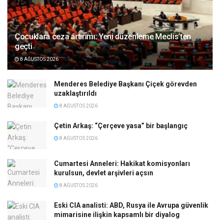
Çocuklara ceza artırımı: Yeni düzenleme Meclis’ten
geçti
8 AĞUSTOS 2026
Menderes Belediye Başkanı Çiçek görevden
uzaklaştırıldı
8 AĞUSTOS 2026
Çetin Arkaş: “Çerçeve yasa” bir başlangıç
8 AĞUSTOS 2026
Cumartesi Anneleri: Hakikat komisyonları
kurulsun, devlet arşivleri açsın
8 AĞUSTOS 2026
Eski CIA analisti: ABD, Rusya ile Avrupa güvenlik
mimarisine ilişkin kapsamlı bir diyalog