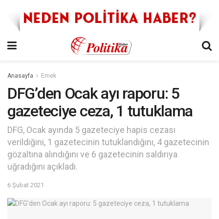
Anasayfa
Emek
DFG’den Ocak ayı raporu: 5
gazeteciye ceza, 1 tutuklama
DFG, Ocak ayında 5 gazeteciye hapis cezası
verildiğini, 1 gazetecinin tutuklandığını, 4 gazetecinin
gözaltına alındığını ve 6 gazetecinin saldırıya
uğradığını açıkladı.
6 Şubat 2021