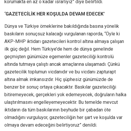
korumakta en az o kadar ısrarlıyız” diye belirtildi.
‘GAZETECİLİK HER KOŞULDA DEVAM EDECEK’
Dünya ve Türkiye örneklerine bakıldığında basına yönelik
baskıların sonuçsuz kalacağı vurgulanan raporda, “Öyle ki
AKP-MHP iktidarı gazetecileri kontrol altına almaya çalışan
ilk güç değil. Hem Türkiye’de hem de dünya genelinde
geçmişten günümüze egemenler gazeteciliği kontrolü
altında tutmaya çalıştı ancak amaçlarına ulaşamadı. Çünkü
gazetecilik toplumun vicdanıdır ve bu vicdanı zapturapt
altına almak imkansızdır. Hiç şüphesiz günümüzde de
benzer bir sonuç ortaya çıkacaktır. Baskılar gazeteciliği
bitiremeyecek, gerçekleri yok edemeyecek, doğruların halka
ulaştırılmasını engelleyemeyecektir. Bu temelde mevcut
iktidarın da tüm baskılarının beyhude bir çabadan öte
olmadığını vurguluyor, gazeteciliğin her şart ve koşulda var
olmaya devam edeceğini belirtiyoruz” denildi.