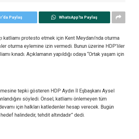
er'da Paylaş
WhatsApp'ta Paylaş
ı katliamı protesto etmek için Kent Meydanı’nda oturma
ler oturma eylemine izin vermedi. Bunun üzerine HDP’liler
liamı kınadı. Açıklamanın yapıldığı odaya “Ortak yaşam için
emesine tepki gösteren HDP Aydın İl Eşbaşkanı Aysel
anlandığını söyledi. Önsel, katliamı önlemeyen tüm
 devamı için halkları katledenler hesap verecek. Bugün
edef halindedir, tehdit altındadır” dedi.