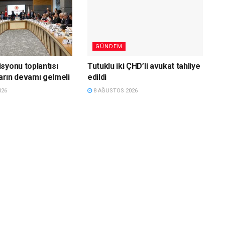
GÜNDEM
syonu toplantısı
Tutuklu iki ÇHD’li avukat tahliye
ların devamı gelmeli
edildi
026
8 AĞUSTOS 2026