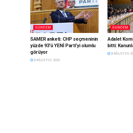
GÜNDEM
GÜNDEM
SAMER anketi: CHP seçmeninin
Adalet Komi
yüzde 93’ü YENİ Parti’yi olumlu
bitti: Kanun
görüyor
8 AĞUSTOS 2
8 AĞUSTOS 2026