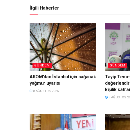
İlgili Haberler
GÜNDEM
GÜNDEM
AKOM’dan İstanbul için sağanak
Tayip Teme
yağmur uyarısı
değerlendir
kişilik satra
8 AĞUSTOS 2026
8 AĞUSTOS 2