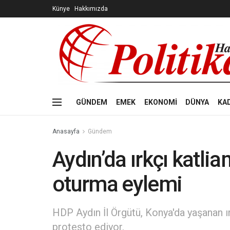
Künye
Hakkımızda
GÜNDEM
EMEK
EKONOMİ
DÜNYA
KA
Anasayfa
Gündem
Aydın’da ırkçı katlia
oturma eylemi
HDP Aydın İl Örgütü, Konya'da yaşanan ı
protesto ediyor.