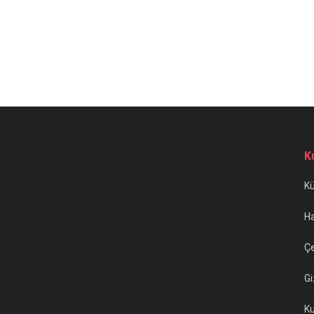
K
K
H
Çe
Gi
Ku