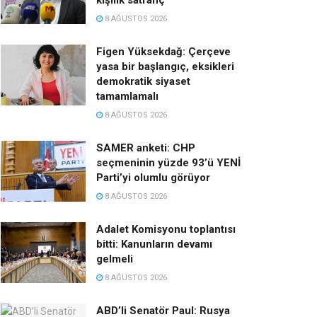
kişilik satranç
8 AĞUSTOS 2026
Figen Yüksekdağ: Çerçeve
yasa bir başlangıç, eksikleri
demokratik siyaset
tamamlamalı
8 AĞUSTOS 2026
SAMER anketi: CHP
seçmeninin yüzde 93’ü YENİ
Parti’yi olumlu görüyor
8 AĞUSTOS 2026
Adalet Komisyonu toplantısı
bitti: Kanunların devamı
gelmeli
8 AĞUSTOS 2026
ABD’li Senatör Paul: Rusya