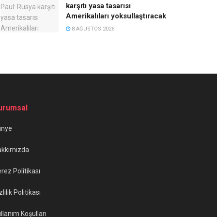
karşıtı yasa tasarısı
Amerikalıları yoksullaştıracak
8 AĞUSTOS 2026
urumsal
ünye
akkımızda
rez Politikası
zlilik Politikası
llanım Koşulları