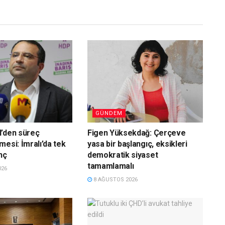
GÜNDEM
l’den süreç
Figen Yüksekdağ: Çerçeve
mesi: İmralı’da tek
yasa bir başlangıç, eksikleri
nç
demokratik siyaset
tamamlamalı
026
8 AĞUSTOS 2026