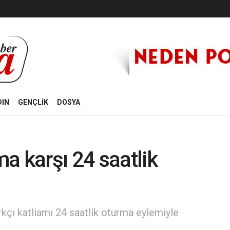
DIN
GENÇLİK
DOSYA
ma karşı 24 saatlik
rkçı katliamı 24 saatlik oturma eylemiyle