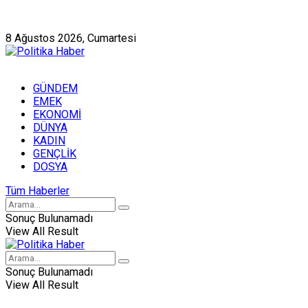
Künye
Hakkımızda
8 Ağustos 2026, Cumartesi
GÜNDEM
EMEK
EKONOMİ
DÜNYA
KADIN
GENÇLİK
DOSYA
Tüm Haberler
Sonuç Bulunamadı
View All Result
Sonuç Bulunamadı
View All Result