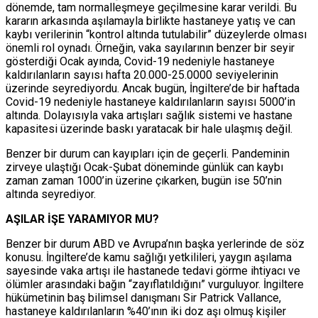
dönemde, tam normalleşmeye geçilmesine karar verildi. Bu
kararın arkasında aşılamayla birlikte hastaneye yatış ve can
kaybı verilerinin “kontrol altında tutulabilir” düzeylerde olması
önemli rol oynadı. Örneğin, vaka sayılarının benzer bir seyir
gösterdiği Ocak ayında, Covid-19 nedeniyle hastaneye
kaldırılanların sayısı hafta 20.000-25.0000 seviyelerinin
üzerinde seyrediyordu. Ancak bugün, İngiltere’de bir haftada
Covid-19 nedeniyle hastaneye kaldırılanların sayısı 5000’in
altında. Dolayısıyla vaka artışları sağlık sistemi ve hastane
kapasitesi üzerinde baskı yaratacak bir hale ulaşmış değil.
Benzer bir durum can kayıpları için de geçerli. Pandeminin
zirveye ulaştığı Ocak-Şubat döneminde günlük can kaybı
zaman zaman 1000’in üzerine çıkarken, bugün ise 50’nin
altında seyrediyor.
AŞILAR İŞE YARAMIYOR MU?
Benzer bir durum ABD ve Avrupa’nın başka yerlerinde de söz
konusu. İngiltere’de kamu sağlığı yetkilileri, yaygın aşılama
sayesinde vaka artışı ile hastanede tedavi görme ihtiyacı ve
ölümler arasındaki bağın “zayıflatıldığını” vurguluyor. İngiltere
hükümetinin baş bilimsel danışmanı Sir Patrick Vallance,
hastaneye kaldırılanların %40’ının iki doz aşı olmuş kişiler