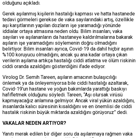
olduğunu açıkladı.
Gerek aşılanmış kişilerin hastalığı kapması ve hatta hastanede
tedavi görmeleri gerekse de vaka sayılarındaki artış, özellikle
aşı karşıtlarının yapılan dozların işe yaramadığı yönünde
iddialar ortaya atmasına neden oldu. Bilim insanları, vaka
sayıları ve aşılananların da hastaneye kaldırılmalarına bakarak
aşıların işe yaramadığını söylemenin doğru olmadığını
belirtiyor. Bilim insanları ayrıca, Covid-19 da dahil hiçbir aşının
%100 koruyucu olmadığını, ancak şu ana kadar ortaya çıkan
verilerin aşılama artıkça hastalığı ciddi atlatma ve ölüm riskinin
ciddi oranda azaldığını gösterdiğini ifade ediyor.
Virolog Dr. Semih Tareen, aşıların amacının bulaşıcılığı
önlemek ya da önleyemiyorsa bile ciddi hastalığı azaltarak,
Covid-19’un hastane ve yoğun bakımlarda yarattığı baskıyı
hafifletmek olduğunu söyledi. Tareen, “Aşı olursak virüsü
kapmayacağız anlamına gelmiyor. Ancak viral yükün azaldığını,
insanlarda kalıcı süresinin kısaldığını ve en önemlisi de ciddi
hastalık riskinin büyük miktarda azaldığını görüyoruz” dedi.
VAKALAR NEDEN ARTIYOR?
Yanıtı merak edilen bir diğer soru da aşılanmaya rağmen vaka