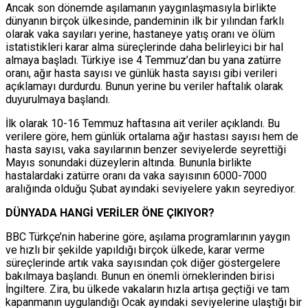
Ancak son dönemde aşılamanın yaygınlaşmasıyla birlikte
dünyanın birçok ülkesinde, pandeminin ilk bir yılından farklı
olarak vaka sayıları yerine, hastaneye yatış oranı ve ölüm
istatistikleri karar alma süreçlerinde daha belirleyici bir hal
almaya başladı. Türkiye ise 4 Temmuz’dan bu yana zatürre
oranı, ağır hasta sayısı ve günlük hasta sayısı gibi verileri
açıklamayı durdurdu. Bunun yerine bu veriler haftalık olarak
duyurulmaya başlandı.
İlk olarak 10-16 Temmuz haftasına ait veriler açıklandı. Bu
verilere göre, hem günlük ortalama ağır hastası sayısı hem de
hasta sayısı, vaka sayılarının benzer seviyelerde seyrettiği
Mayıs sonundaki düzeylerin altında. Bununla birlikte
hastalardaki zatürre oranı da vaka sayısının 6000-7000
aralığında olduğu Şubat ayındaki seviyelere yakın seyrediyor.
DÜNYADA HANGİ VERİLER ÖNE ÇIKIYOR?
BBC Türkçe’nin haberine göre, aşılama programlarının yaygın
ve hızlı bir şekilde yapıldığı birçok ülkede, karar verme
süreçlerinde artık vaka sayısından çok diğer göstergelere
bakılmaya başlandı. Bunun en önemli örneklerinden birisi
İngiltere. Zira, bu ülkede vakaların hızla artışa geçtiği ve tam
kapanmanın uygulandığı Ocak ayındaki seviyelerine ulaştığı bir