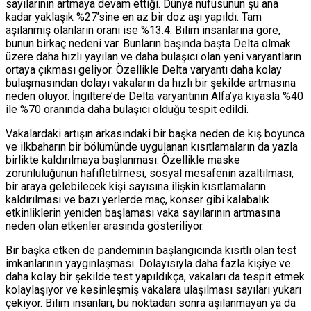
sayılarının artmaya devam ettiği. Dünya nüfusunun şu ana
kadar yaklaşık %27’sine en az bir doz aşı yapıldı. Tam
aşılanmış olanların oranı ise %13.4. Bilim insanlarına göre,
bunun birkaç nedeni var. Bunların başında başta Delta olmak
üzere daha hızlı yayılan ve daha bulaşıcı olan yeni varyantların
ortaya çıkması geliyor. Özellikle Delta varyantı daha kolay
bulaşmasından dolayı vakaların da hızlı bir şekilde artmasına
neden oluyor. İngiltere’de Delta varyantının Alfa’ya kıyasla %40
ile %70 oranında daha bulaşıcı olduğu tespit edildi.
Vakalardaki artışın arkasındaki bir başka neden de kış boyunca
ve ilkbaharın bir bölümünde uygulanan kısıtlamaların da yazla
birlikte kaldırılmaya başlanması. Özellikle maske
zorunluluğunun hafifletilmesi, sosyal mesafenin azaltılması,
bir araya gelebilecek kişi sayısına ilişkin kısıtlamaların
kaldırılması ve bazı yerlerde maç, konser gibi kalabalık
etkinliklerin yeniden başlaması vaka sayılarının artmasına
neden olan etkenler arasında gösteriliyor.
Bir başka etken de pandeminin başlangıcında kısıtlı olan test
imkanlarının yaygınlaşması. Dolayısıyla daha fazla kişiye ve
daha kolay bir şekilde test yapıldıkça, vakaları da tespit etmek
kolaylaşıyor ve kesinleşmiş vakalara ulaşılması sayıları yukarı
çekiyor. Bilim insanları, bu noktadan sonra aşılanmayan ya da