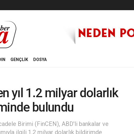
DIN
GENÇLİK
DOSYA
 yıl 1.2 milyar dolarlık
riminde bulundu
adele Birimi (FinCEN), ABD'li bankalar ve
mıyla ilgili 1.2 milyar dolarlık bildirimde