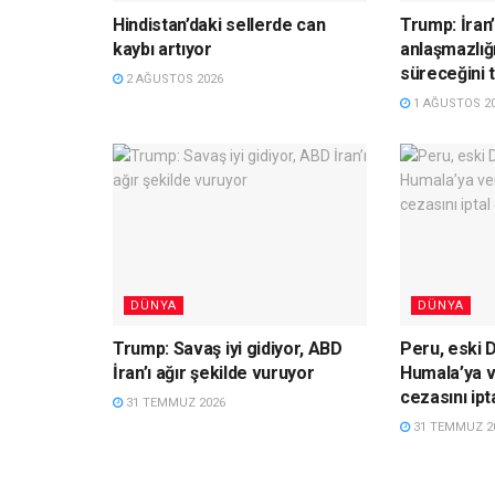
Hindistan’daki sellerde can
Trump: İran’
kaybı artıyor
anlaşmazlığ
süreceğini 
2 AĞUSTOS 2026
1 AĞUSTOS 2
DÜNYA
DÜNYA
Trump: Savaş iyi gidiyor, ABD
Peru, eski 
İran’ı ağır şekilde vuruyor
Humala’ya ve
cezasını ipta
31 TEMMUZ 2026
31 TEMMUZ 2