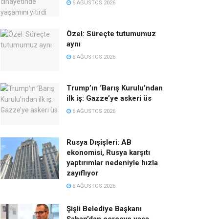
6 AĞUSTOS 2026
Özel: Süreçte tutumumuz
aynı
6 AĞUSTOS 2026
Trump’ın ‘Barış Kurulu’ndan
ilk iş: Gazze’ye askeri üs
6 AĞUSTOS 2026
Rusya Dışişleri: AB
ekonomisi, Rusya karşıtı
yaptırımlar nedeniyle hızla
zayıflıyor
6 AĞUSTOS 2026
Şişli Belediye Başkanı
Şahan’dan çerçeve yasa