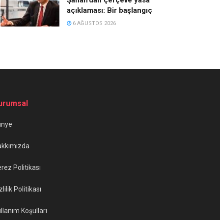
açıklaması: Bir başlangıç
6 AĞUSTOS 2026
urumsal
ünye
akkımızda
rez Politikası
zlilik Politikası
llanım Koşulları