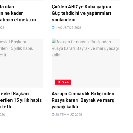
la olan
Çin’den ABD’ye Küba çağrısı:
ın ne kadar
Güç tehdidini ve yaptırımları
tahmin etmek zor
sonlandırın
026
1 AĞUSTOS 2026
DÜNYA
Devlet Başkanı
Avrupa Cimnastik Birliği’nden
rilen 15 yıllık hapis
Rusya kararı: Bayrak ve marş
l etti
yasağı kalktı
026
28 TEMMUZ 2026