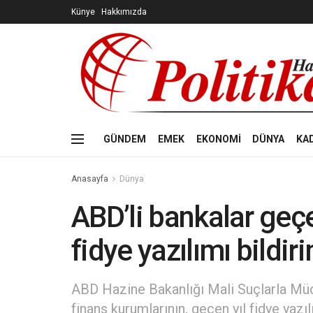
Künye
Hakkımızda
GÜNDEM
EMEK
EKONOMİ
DÜNYA
KA
Anasayfa
Dünya
ABD’li bankalar geçen
fidye yazılımı bildi
ABD Hazine Bakanlığı Mali Suçlarla Müc
finans kurumlarının, geçen yıl fidye yazılı