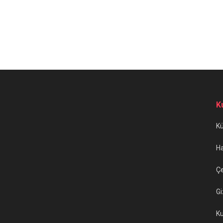
K
K
H
Çe
Gi
Ku