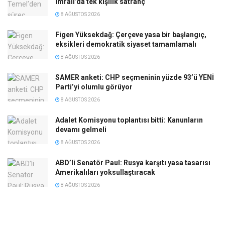
İmralı’da tek kişilik satranç
8 AĞUSTOS 2026
Figen Yüksekdağ: Çerçeve yasa bir başlangıç,
eksikleri demokratik siyaset tamamlamalı
8 AĞUSTOS 2026
SAMER anketi: CHP seçmeninin yüzde 93’ü YENİ
Parti’yi olumlu görüyor
8 AĞUSTOS 2026
Adalet Komisyonu toplantısı bitti: Kanunların
devamı gelmeli
8 AĞUSTOS 2026
ABD’li Senatör Paul: Rusya karşıtı yasa tasarısı
Amerikalıları yoksullaştıracak
8 AĞUSTOS 2026