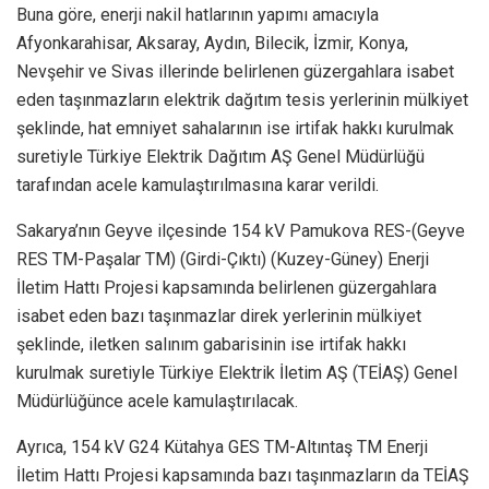
Buna göre, enerji nakil hatlarının yapımı amacıyla
Afyonkarahisar, Aksaray, Aydın, Bilecik, İzmir, Konya,
Nevşehir ve Sivas illerinde belirlenen güzergahlara isabet
eden taşınmazların elektrik dağıtım tesis yerlerinin mülkiyet
şeklinde, hat emniyet sahalarının ise irtifak hakkı kurulmak
suretiyle Türkiye Elektrik Dağıtım AŞ Genel Müdürlüğü
tarafından acele kamulaştırılmasına karar verildi.
Sakarya’nın Geyve ilçesinde 154 kV Pamukova RES-(Geyve
RES TM-Paşalar TM) (Girdi-Çıktı) (Kuzey-Güney) Enerji
İletim Hattı Projesi kapsamında belirlenen güzergahlara
isabet eden bazı taşınmazlar direk yerlerinin mülkiyet
şeklinde, iletken salınım gabarisinin ise irtifak hakkı
kurulmak suretiyle Türkiye Elektrik İletim AŞ (TEİAŞ) Genel
Müdürlüğünce acele kamulaştırılacak.
Ayrıca, 154 kV G24 Kütahya GES TM-Altıntaş TM Enerji
İletim Hattı Projesi kapsamında bazı taşınmazların da TEİAŞ