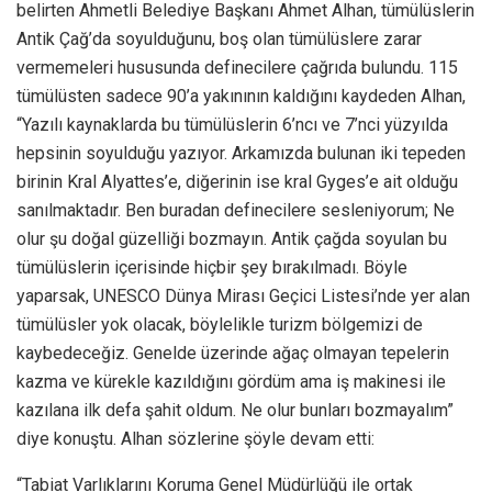
belirten Ahmetli Belediye Başkanı Ahmet Alhan, tümülüslerin
Antik Çağ’da soyulduğunu, boş olan tümülüslere zarar
vermemeleri hususunda definecilere çağrıda bulundu. 115
tümülüsten sadece 90’a yakınının kaldığını kaydeden Alhan,
“Yazılı kaynaklarda bu tümülüslerin 6’ncı ve 7’nci yüzyılda
hepsinin soyulduğu yazıyor. Arkamızda bulunan iki tepeden
birinin Kral Alyattes’e, diğerinin ise kral Gyges’e ait olduğu
sanılmaktadır. Ben buradan definecilere sesleniyorum; Ne
olur şu doğal güzelliği bozmayın. Antik çağda soyulan bu
tümülüslerin içerisinde hiçbir şey bırakılmadı. Böyle
yaparsak, UNESCO Dünya Mirası Geçici Listesi’nde yer alan
tümülüsler yok olacak, böylelikle turizm bölgemizi de
kaybedeceğiz. Genelde üzerinde ağaç olmayan tepelerin
kazma ve kürekle kazıldığını gördüm ama iş makinesi ile
kazılana ilk defa şahit oldum. Ne olur bunları bozmayalım”
diye konuştu. Alhan sözlerine şöyle devam etti:
“Tabiat Varlıklarını Koruma Genel Müdürlüğü ile ortak