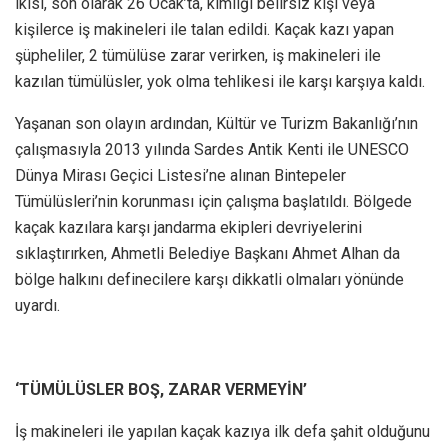
ikisi, son olarak 26 Ocak’ta, kimliği belirsiz kişi veya
kişilerce iş makineleri ile talan edildi. Kaçak kazı yapan
şüpheliler, 2 tümülüse zarar verirken, iş makineleri ile
kazılan tümülüsler, yok olma tehlikesi ile karşı karşıya kaldı.
Yaşanan son olayın ardından, Kültür ve Turizm Bakanlığı’nın
çalışmasıyla 2013 yılında Sardes Antik Kenti ile UNESCO
Dünya Mirası Geçici Listesi’ne alınan Bintepeler
Tümülüsleri’nin korunması için çalışma başlatıldı. Bölgede
kaçak kazılara karşı jandarma ekipleri devriyelerini
sıklaştırırken, Ahmetli Belediye Başkanı Ahmet Alhan da
bölge halkını definecilere karşı dikkatli olmaları yönünde
uyardı.
‘TÜMÜLÜSLER BOŞ, ZARAR VERMEYİN’
İş makineleri ile yapılan kaçak kazıya ilk defa şahit olduğunu