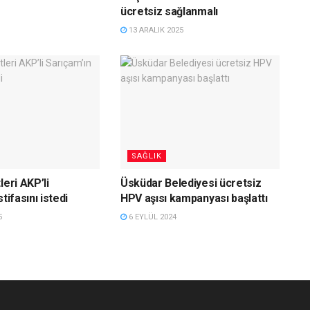
ücretsiz sağlanmalı
13 ARALIK 2025
SAĞLIK
leri AKP’li
Üsküdar Belediyesi ücretsiz
tifasını istedi
HPV aşısı kampanyası başlattı
5
6 EYLÜL 2024