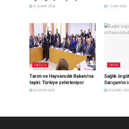
21 ŞUBAT 2026
1 OCAK 2026
SAĞLIK
EMEK
Tarım ve Hayvancılık Bakanı’na
Sağlık örgüt
tepki: Türkiye zehirleniyor
Sarıçam’ın is
24 KASIM 2025
18 ŞUBAT 202