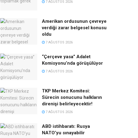
7 AĞUSTOS 2026
Amerikan ordusunun çevreye
verdiği zarar belgesel konusu
oldu
7 AĞUSTOS 2026
“Çerçeve yasa” Adalet
Komisyonu’nda görüşülüyor
7 AĞUSTOS 2026
TKP Merkez Komitesi:
Sürecin sonucunu halkların
direnişi belirleyecektir!
7 AĞUSTOS 2026
ABD istihbaratı: Rusya
NATO’yu sınayabilir