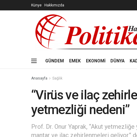
Künye
Hakkımızda
GÜNDEM
EMEK
EKONOMİ
DÜNYA
KA
Anasayfa
Sağlık
“Virüs ve ilaç zehir
yetmezliği nedeni”
Prof. Dr. Onur Yaprak, “Akut yetmezliğe 
mantar ve ilaç zehirlenmeleri geliyor” d