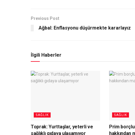
Previous Post
Ağbal: Enflasyonu düşürmekte kararlayız
İlgili Haberler
SAĞLIK
SAĞLIK
Toprak: Yurttaşlar, yeterli ve
Prim borçlus
sağlıklı gıdaya ulaşamıyor
hakkından m