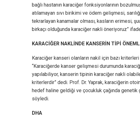
bağlı hastanın karaciğer fonksiyonlarının bozulmuş
atılamayan sıvı birikimi ve ödem gelişmesi, sarıl
tekrarlayan kanamalar olması, kasların erimesi, şuu
birkaçı olduğunda karaciğer nakli öneriyoruz” ifadel
KARACİĞER NAKLİNDE KANSERİN TİPİ ÖNEML
Karaciğer kanseri olanların nakil için bazı kriterleri
“Karaciğerde kanser gelişmesi durumunda karaciğer 
yapılabiliyor, kanserin tipinin karaciğer nakli ola
kriterlerdir” dedi. Prof. Dr. Yaprak, karaciğerin o
hedef haline geldiği ve çocukluk çağında genetik ge
söyledi.
DHA