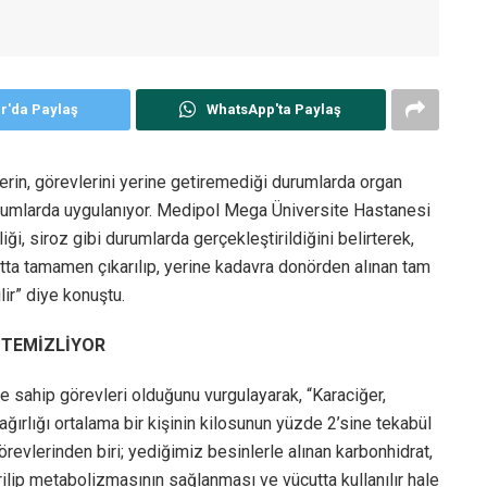
er'da Paylaş
WhatsApp'ta Paylaş
erin, görevlerini yerine getiremediği durumlarda organ
ı durumlarda uygulanıyor. Medipol Mega Üniversite Hastanesi
ği, siroz gibi durumlarda gerçekleştirildiğini belirterek,
tta tamamen çıkarılıp, yerine kadavra donörden alınan tam
ir” diye konuştu.
 TEMİZLİYOR
me sahip görevleri olduğunu vurgulayarak, “Karaciğer,
ırlığı ortalama bir kişinin kilosunun yüzde 2’sine tekabül
evlerinden biri; yediğimiz besinlerle alınan karbonhidrat,
ilip metabolizmasının sağlanması ve vücutta kullanılır hale