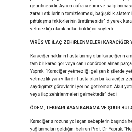
getirilmesidir. Ayrıca safra üretimi ve salgılanmas
zararlı etkilerinin temizlenmesi, bağışıklık siste
pıhtılaşma faktörlerinin üretilmesidir” diyerek ka
yetmezliği olarak adlandırıldığını söyledi.
VİRÜS VE İLAÇ ZEHİRLENMELERİ KARACİĞER 
Karaciğer naklinin hastalanmış olan karaciğerin am
tam bir karaciğer veya canlı donörden alınan parça
Yaprak, “Karaciğer yetmezliği gelişen kişilerde yet
yetmezlik yani yıllardır hasta olan bir karaciğer z
saydığımız görevlerini yerine getiremez. Akut yet
veya ilaç zehirlenmeleri gelmektedir” dedi.
ÖDEM, TEKRARLAYAN KANAMA VE ŞUUR BULA
Karaciğer sirozuna yol açan sebeplerin başında hep
yağlanmaları geldiğini beliren Prof. Dr. Yaprak, “H