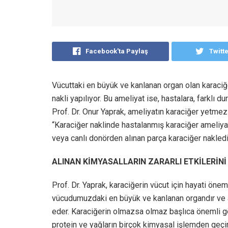
Facebook'ta Paylaş
Twitt
Vücuttaki en büyük ve kanlanan organ olan karaciğ
nakli yapılıyor. Bu ameliyat ise, hastalara, farkl
Prof. Dr. Onur Yaprak, ameliyatın karaciğer yetmezli
“Karaciğer naklinde hastalanmış karaciğer ameliya
veya canlı donörden alınan parça karaciğer nakledil
ALINAN KİMYASALLARIN ZARARLI ETKİLERİNİ
Prof. Dr. Yaprak, karaciğerin vücut için hayati öne
vücudumuzdaki en büyük ve kanlanan organdır ve ağ
eder. Karaciğerin olmazsa olmaz başlıca önemli gör
protein ve yağların birçok kimyasal işlemden geçir