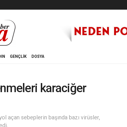
DIN
GENÇLİK
DOSYA
lenmeleri karaciğer
yol açan sebeplerin başında bazı virüsler,
edi.