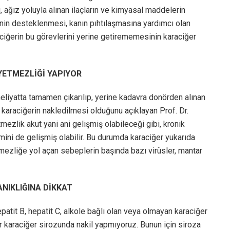
ı, ağız yoluyla alınan ilaçların ve kimyasal maddelerin
minin desteklenmesi, kanın pıhtılaşmasına yardımcı olan
raciğerin bu görevlerini yerine getirememesinin karaciğer
YETMEZLİĞİ YAPIYOR
eliyatta tamamen çıkarılıp, yerine kadavra donörden alınan
 karaciğerin nakledilmesi olduğunu açıklayan Prof. Dr.
mezlik akut yani ani gelişmiş olabileceği gibi, kronik
emini de gelişmiş olabilir. Bu durumda karaciğer yukarıda
mezliğe yol açan sebeplerin başında bazı virüsler, mantar
NIKLIĞINA DİKKAT
atit B, hepatit C, alkole bağlı olan veya olmayan karaciğer
er karaciğer sirozunda nakil yapmıyoruz. Bunun için siroza