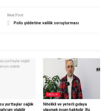
Next Post
Polis şiddetine valilik soruşturması
SAĞLIK
u yurttaşlar sağlık
Nitelikli ve yeterli gıdaya
ahrum olabilir
ulaşmak insan hakkıdır: Bu