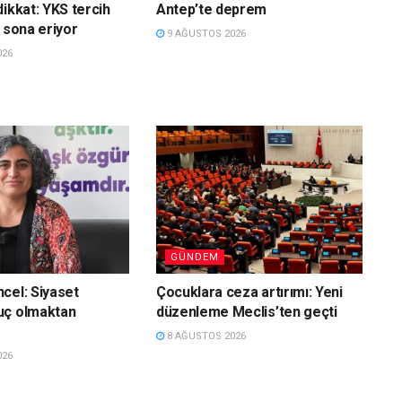
dikkat: YKS tercih
Antep’te deprem
n sona eriyor
9 AĞUSTOS 2026
026
GÜNDEM
cel: Siyaset
Çocuklara ceza artırımı: Yeni
uç olmaktan
düzenleme Meclis’ten geçti
8 AĞUSTOS 2026
026