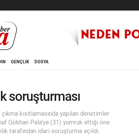
DIN
GENÇLİK
DOSYA
lik soruşturması
çıkma kısıtlamasında yapılan denetimler
naf Gökhan Pala'ya (31) yumruk attığı öne
lik tarafından idari soruşturma açıldı.