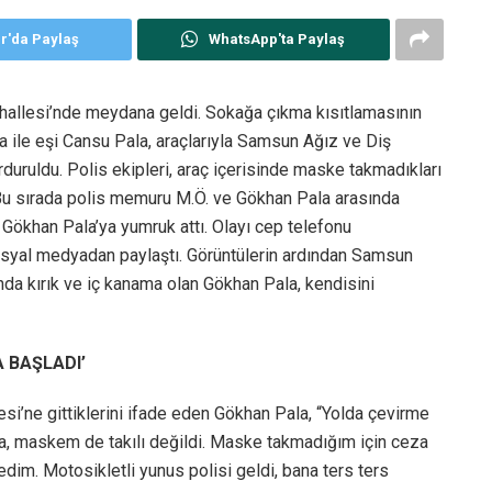
er'da Paylaş
WhatsApp'ta Paylaş
Mahallesi’nde meydana geldi. Sokağa çıkma kısıtlamasının
a ile eşi Cansu Pala, araçlarıyla Samsun Ağız ve Diş
rduruldu. Polis ekipleri, araç içerisinde maske takmadıkları
 Bu sırada polis memuru M.Ö. ve Gökhan Pala arasında
 Gökhan Pala’ya yumruk attı. Olayı cep telefonu
osyal medyadan paylaştı. Görüntülerin ardından Samsun
rnunda kırık ve iç kanama olan Gökhan Pala, kendisini
 BAŞLADI’
si’ne gittiklerini ifade eden Gökhan Pala, “Yolda çevirme
ada, maskem de takılı değildi. Maske takmadığım için ceza
dim. Motosikletli yunus polisi geldi, bana ters ters