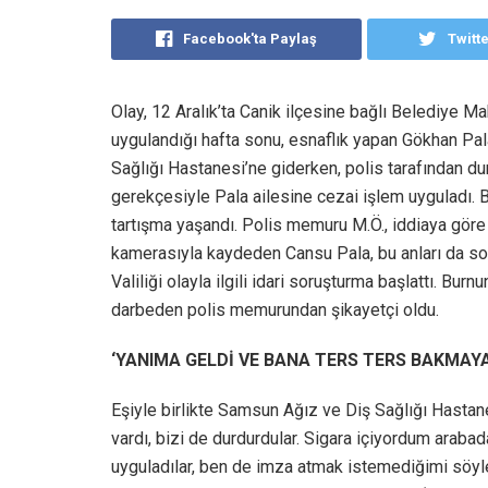
Facebook'ta Paylaş
Twitt
Olay, 12 Aralık’ta Canik ilçesine bağlı Belediye 
uygulandığı hafta sonu, esnaflık yapan Gökhan Pal
Sağlığı Hastanesi’ne giderken, polis tarafından du
gerekçesiyle Pala ailesine cezai işlem uyguladı.
tartışma yaşandı. Polis memuru M.Ö., iddiaya göre
kamerasıyla kaydeden Cansu Pala, bu anları da s
Valiliği olayla ilgili idari soruşturma başlattı. Bu
darbeden polis memurundan şikayetçi oldu.
‘YANIMA GELDİ VE BANA TERS TERS BAKMAYA
Eşiyle birlikte Samsun Ağız ve Diş Sağlığı Hastane
vardı, bizi de durdurdular. Sigara içiyordum arab
uyguladılar, ben de imza atmak istemediğimi söyle