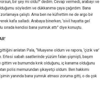
orsun, bir şey mi oldu?’ dedim. Cevap vermedi, arabayı ve
f olduğumu söyledim ve dükkanıma çaya çağırdım. Bana
mı zorlamaya çalıştı. Ama ben ne küfrettim ne de argo bir
rek kafa salladı. Arabaya binerken, ‘sivil hayatta gel
u sırada kendisi bana yumruk attı” diye konuştu.
AR’
ittiğini anlatan Pala, “Muayene oldum ve rapora, ‘çizik var’
m. Ertesi sabah saatlerinde yüzüm falan şişmişti, başım
e gittim ve burnumda kırık olduğunu, iç kanama olduğunu
 atan polis memurundan şikayetçi oldum. Ben hakkımı
 Eşimin yanında bana yumruk atması zoruma gitti, o da çok