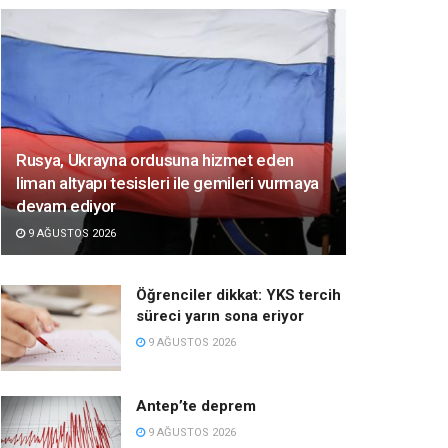
Rusya, Ukrayna ordusuna hizmet eden
liman altyapı tesisleri ile gemileri vurmaya
devam ediyor
9 AĞUSTOS 2026
Öğrenciler dikkat: YKS tercih
süreci yarın sona eriyor
9 AĞUSTOS 2026
Antep’te deprem
9 AĞUSTOS 2026