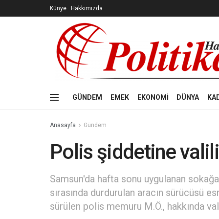
Künye
Hakkımızda
GÜNDEM
EMEK
EKONOMİ
DÜNYA
KA
Anasayfa
Gündem
Polis şiddetine vali
Samsun'da hafta sonu uygulanan sokağa 
sırasında durdurulan aracın sürücüsü es
sürülen polis memuru M.Ö., hakkında vali