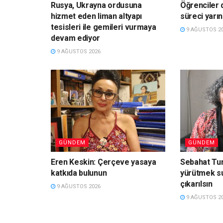
Rusya, Ukrayna ordusuna
Öğrenciler 
hizmet eden liman altyapı
süreci yarı
tesisleri ile gemileri vurmaya
9 AĞUSTOS 2
devam ediyor
9 AĞUSTOS 2026
GÜNDEM
GÜNDEM
Eren Keskin: Çerçeve yasaya
Sebahat Tun
katkıda bulunun
yürütmek s
çıkarılsın
9 AĞUSTOS 2026
9 AĞUSTOS 2