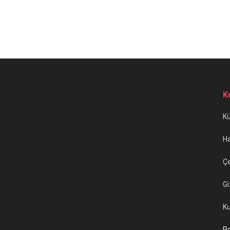
K
K
H
Çe
Gi
Ku
Po