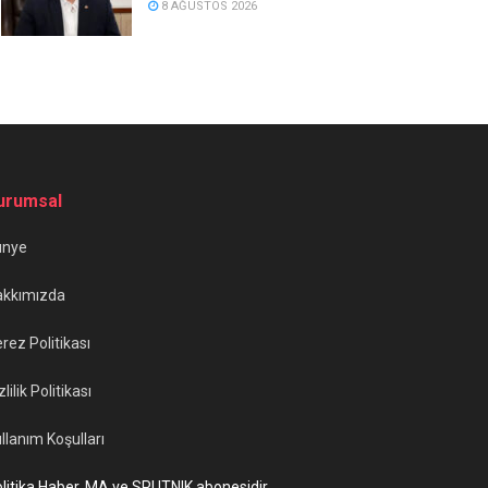
8 AĞUSTOS 2026
urumsal
ünye
akkımızda
rez Politikası
zlilik Politikası
llanım Koşulları
litika Haber, MA ve SPUTNIK abonesidir.