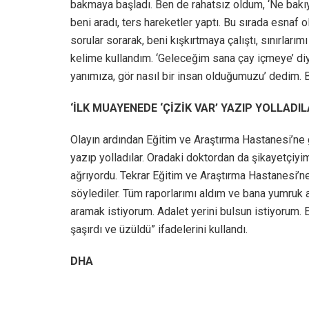
bakmaya başladı. Ben de rahatsız oldum, ‘Ne bakıy
beni aradı, ters hareketler yaptı. Bu sırada esna
sorular sorarak, beni kışkırtmaya çalıştı, sınırları
kelime kullandım. ‘Geleceğim sana çay içmeye’ diye
yanımıza, gör nasıl bir insan olduğumuzu’ dedim. B
‘İLK MUAYENEDE ‘ÇİZİK VAR’ YAZIP YOLLADIL
Olayın ardından Eğitim ve Araştırma Hastanesi’ne g
yazıp yolladılar. Oradaki doktordan da şikayetçiyi
ağrıyordu. Tekrar Eğitim ve Araştırma Hastanesi’n
söylediler. Tüm raporlarımı aldım ve bana yumruk
aramak istiyorum. Adalet yerini bulsun istiyorum.
şaşırdı ve üzüldü” ifadelerini kullandı.
DHA