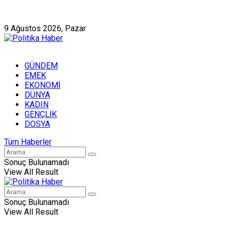
Künye
Hakkımızda
9 Ağustos 2026, Pazar
GÜNDEM
EMEK
EKONOMİ
DÜNYA
KADIN
GENÇLİK
DOSYA
Tüm Haberler
Sonuç Bulunamadı
View All Result
Sonuç Bulunamadı
View All Result