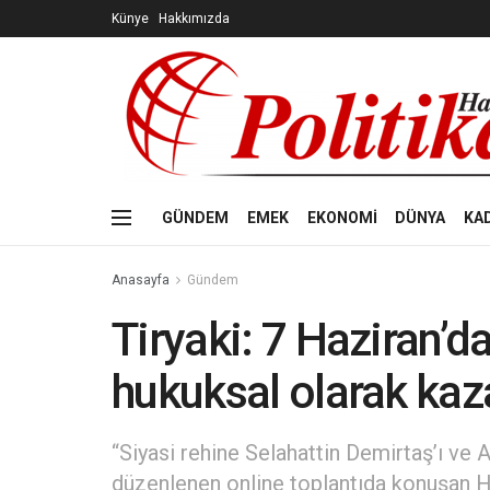
Künye
Hakkımızda
GÜNDEM
EMEK
EKONOMİ
DÜNYA
KA
Anasayfa
Gündem
Tiryaki: 7 Haziran’d
hukuksal olarak kaz
“Siyasi rehine Selahattin Demirtaş’ı ve 
düzenlenen online toplantıda konuşan H