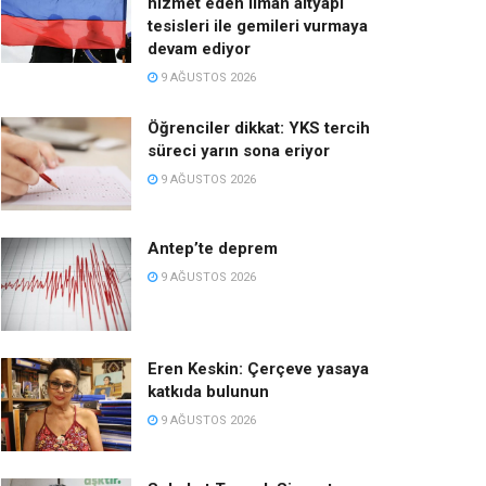
hizmet eden liman altyapı
tesisleri ile gemileri vurmaya
devam ediyor
9 AĞUSTOS 2026
Öğrenciler dikkat: YKS tercih
süreci yarın sona eriyor
9 AĞUSTOS 2026
Antep’te deprem
9 AĞUSTOS 2026
Eren Keskin: Çerçeve yasaya
katkıda bulunun
9 AĞUSTOS 2026