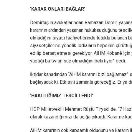
‘KARAR ONLARI BAĞLAR’
Demirtaş’ın avukatlarından Ramazan Demir, yaşana
kararının ardından yaşanan hukuksuzluğunu tescillen
olmadığını siyasi faaliyetlerinde tutuklu bulanan büt
siyasetçilerine yönelik iddiaların hepsinin çürüttü
edilip beraat etmesi gerekiyor. AİHM Kobanê için 
yaptığı bu twitin suç olmadığını belirtiyor” dedi.
İktidar kanadından “AİHM kararını bizi bağlamaz” s
bağlayacak ki. Etkisini zamanla göreceğiz. Er ya d
‘HAKLILIĞIMIZ TESCİLLENDİ’
HDP Milletvekili Mehmet Rüştü Tiryaki de, “7 Hazi
olarak kazandığımızı da açığa çıkardı. Karar ne kad
AİHM kararının çok kapsamlı olduğunu ve kararın ikt