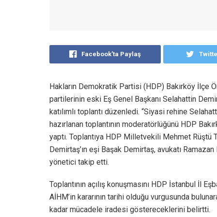
Facebook'ta Paylaş
Twitt
Hakların Demokratik Partisi (HDP) Bakırköy İlçe 
partilerinin eski Eş Genel Başkanı Selahattin Demi
katılımlı toplantı düzenledi. “Siyasi rehine Selaha
hazırlanan toplantının moderatörlüğünü HDP Bakı
yaptı. Toplantıya HDP Milletvekili Mehmet Rüştü Tir
Demirtaş’ın eşi Başak Demirtaş, avukatı Ramazan D
yönetici takip etti.
Toplantının açılış konuşmasını HDP İstanbul İl Eşba
AİHM’in kararının tarihi olduğu vurgusunda bulunar
kadar mücadele iradesi göstereceklerini belirtti.