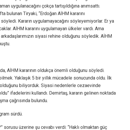
zaman uygulanacağını çokça tartışıldığına anımsattı.
ıfta bulunan Tiryaki, “Erdoğan AİHM kararını
söyledi. Kararın uygulamayacağını söyleyemiyorlar. Er ya
aklar. AİHM kararını uygulamayan ülkeler vardı. Ama
arkadaşlarımızın siyasi rehine olduğunu söyledik. AİHM
nuştu.
da, AİHM kararının oldukça önemli olduğunu söyledi.
bilmek. Yaklaşık 5 bir yıllık mücadele sonucunda oldu. İlk
 olduğunu biliyorduk. Siyasi nedenlerle cezaevinde
du” ifadelerini kullandı. Demirtaş, kararın gelinen noktada
ışma çağrısında bulundu.
ogram sürdü.
 sorusu üzerine şu cevabı verdi: “Haklı olmaktan güç