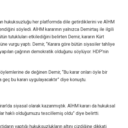
n hukuksuzluğu her platformda dile getirdiklerini ve AİHM
diğini söyledi. AİHM kararının yalnızca Demirtaş ile ilgili
ün tutukluları etkilediğini belirten Demir, kararın Kürt
ğüne vurgu yaptı. Demir, “Karara göre bütün siyasiler tahliye
yapılan çağrının demokratik olduğunu söylüyor. HDP’nin
öylemlerine de değinen Demir, “Bu karar onları öyle bir
a geç bu kararı uygulayacaktır” diye konuştu.
ran’da siyasal olarak kazanmıştık. AİHM kararı da hukuksal
ar haklı olduğumuzu tescillemiş oldu” diye belirtti.
idarın yaptığı hukuksuzlukların altını çizdiğine dikkati