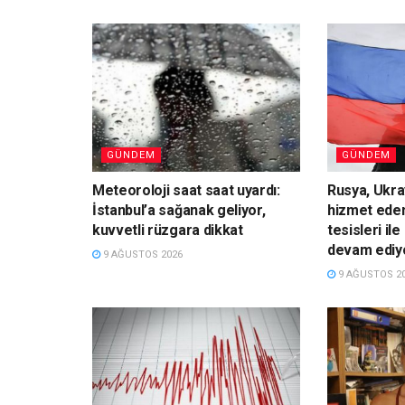
GÜNDEM
GÜNDEM
Meteoroloji saat saat uyardı:
Rusya, Ukr
İstanbul’a sağanak geliyor,
hizmet eden
kuvvetli rüzgara dikkat
tesisleri il
devam ediy
9 AĞUSTOS 2026
9 AĞUSTOS 2