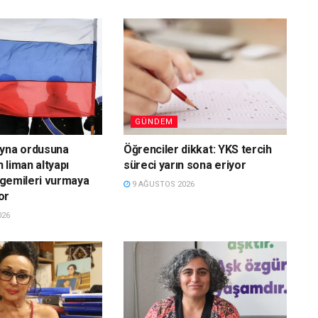
GÜNDEM
ayna ordusuna
Öğrenciler dikkat: YKS tercih
 liman altyapı
süreci yarın sona eriyor
e gemileri vurmaya
9 AĞUSTOS 2026
or
026