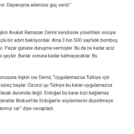
yor. Dayanışma ailemize güç verdi.”
işkin Avukat Ramazan Demir kendisine yöneltilen soruya
güçlü bir adım bekliyorduk. Ama 3 bin 500 sayfalık bomboş
si. Pazar gününe duruşma vermişler. Bu da ne kadar aciz
hi şeyler. Bunlar sonuna kadar kalmayacaklar. Bu
orusuna ilişkin ise Demir, “Uygulanmazsa Türkiye için
süreç başlar. Özcesi şu Türkiye bu kararı uygulamazsa
alacak durumda değil. Erdoğan bu karar bizi bağlamaz
okratlar Brüksel’de Erdoğan’ın söylemlerini düzeltmeye
larımız var” diye cevapladı.