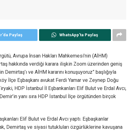
er'da Paylaş
WhatsApp'ta Paylaş
Örgütü, Avrupa İnsan Hakları Mahkemesi’nin (AİHM)
rtaş hakkında verdiği karara ilişkin Zoom üzerinden geniş
ttin Demirtaş’ı ve AİHM kararını konuşuyoruz” başlığıyla
rköy İlçe Eşbaşkanı avukat Ferdi Yamar ve Zeynep Doğu
yaki, HDP İstanbul İl Eşbankanları Elif Bulut ve Erdal Avcı,
emir’in yanı sıra HDP İstanbul İlçe örgütünden birçok
şkanları Elif Bulut ve Erdal Avcı yaptı. Eşbaşkanlar
ak, Demirtaş ve siyasi tutukluları özgürlüklerine kavuşana