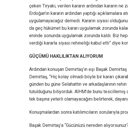
çeken Tiryaki, verilen kararın ardından kararın ne 
Erdoğan’ın kararın ardından yaptığı açıklamalara at
uygulamayacağız demedi. Kararın siyasi olduğunu 
da geç hükümet bu kararı uygulamak zorunda kalac
eninde sonunda uygulamak zorunda kaldı. Biz hep 
verdiği kararla siyasi rehineliği kabul etti” diye ko
GÜÇÜMÜ HAKLILIKTAN ALIYORUM
Ardından konuşan Demirtaş’ın eşi Başak Demirtaş 
Demirtaş, “Hiç kolay olmadı böyle bir kararı çıkara
günden bu güne Selahattin ve arkadaşlarının rehin
tutulduğunu biliyorduk. AİHM’de bunu tescillemiş ol
tek başına yeterli olamayacağını belirterek, dayan
Konuşmalardan sonra katılımcıların sorularıyla pr
Başak Demirtaş’a “Gücünüzü nereden alıyorsunuz?”