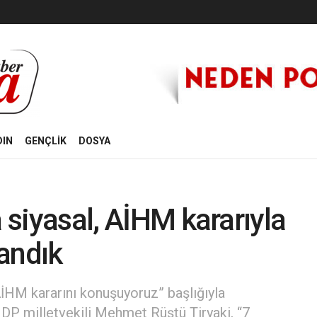
DIN
GENÇLİK
DOSYA
a siyasal, AİHM kararıyla
andık
AİHM kararını konuşuyoruz” başlığıyla
DP milletvekili Mehmet Rüştü Tiryaki, “7