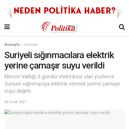
Anasayfa
Göçmen
Suriyeli sığınmacılara elektrik
yerine çamaşır suyu verildi
Mersin Valiliği, 6 gündür elektriksiz olan yüzlerce
Suriyeli sığınmacıya elektrik vermek yerine çamaşır
suyu dağıttı.
26 Ocak 2021