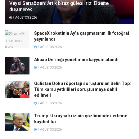
Veysi Sarısözen: Artık biraz gülebiliriz: Elbette
düşünerek
7 AĞUSTOS 2026
SpaceX roketinin Ay’a çarpmasının ilk fotoğrafı
yayınlandı
7 AĞUSTOS 2026
Ahbap Derneği yönetimine kayyum atandı
7 AĞUSTOS 2026
Gülistan Doku röportajı soruşturulan Selin Top:
Tüm kamu yetkilileri soruşturmaya dahil
edilmeli
7 AĞUSTOS 2026
Trump: Ukrayna krizinin çözümünde ilerleme
kaydedildi
7 AĞUSTOS 2026