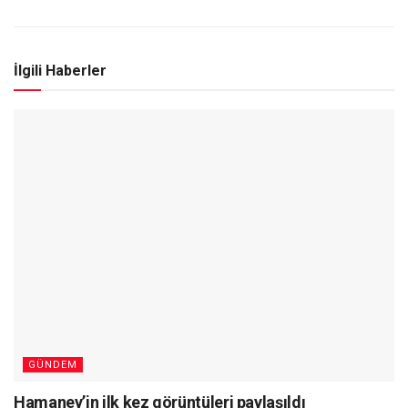
İlgili Haberler
GÜNDEM
Hamaney’in ilk kez görüntüleri paylaşıldı