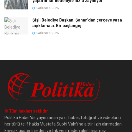
yaptırımlar nedeniyle hızla zayıflıyor
6 AĞUSTOS 2026
Şişli Belediye Başkanı Şahan’dan çerçeve yasa
açıklaması: Bir başlangıç
6 AĞUSTOS 2026
© Tüm hakları saklıdır
Politika Haber'de yayımlanan yazı, haber, fotoğraf ve videoların
her türlü telif hakkı Mustafa Suphi Vakfı'na aittir. İzin alınmadan,
kaynak gösterilmeden ve link verilmeden alıntılanamaz.