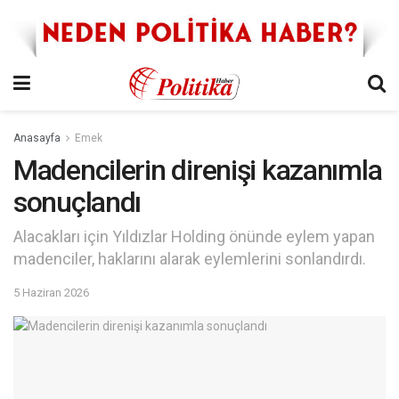
Anasayfa
Emek
Madencilerin direnişi kazanımla
sonuçlandı
Alacakları için Yıldızlar Holding önünde eylem yapan
madenciler, haklarını alarak eylemlerini sonlandırdı.
5 Haziran 2026