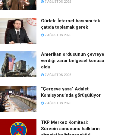
7 AĞUSTOS 2026
Gürlek: İnternet basınını tek
çatıda toplamak gerek
7 AĞUSTOS 2026
Amerikan ordusunun çevreye
verdiği zarar belgesel konusu
oldu
7 AĞUSTOS 2026
“Çerçeve yasa” Adalet
Komisyonu’nda görüşülüyor
7 AĞUSTOS 2026
TKP Merkez Komitesi:
Sürecin sonucunu halkların
direnişi belirleyecektir!