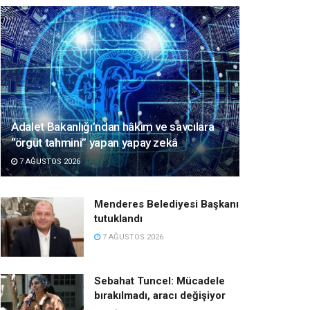
Adalet Bakanlığı’ndan hâkim ve savcılara
“örgüt tahmini” yapan yapay zekâ
7 AĞUSTOS 2026
Menderes Belediyesi Başkanı
tutuklandı
7 AĞUSTOS 2026
Sebahat Tuncel: Mücadele
bırakılmadı, aracı değişiyor