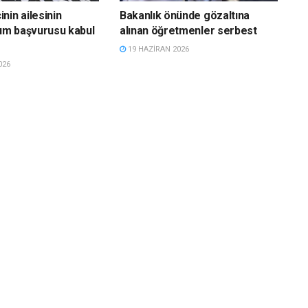
nin ailesinin
Bakanlık önünde gözaltına
lım başvurusu kabul
alınan öğretmenler serbest
19 HAZIRAN 2026
026