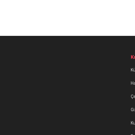
K
K
H
Çe
Gi
Ku