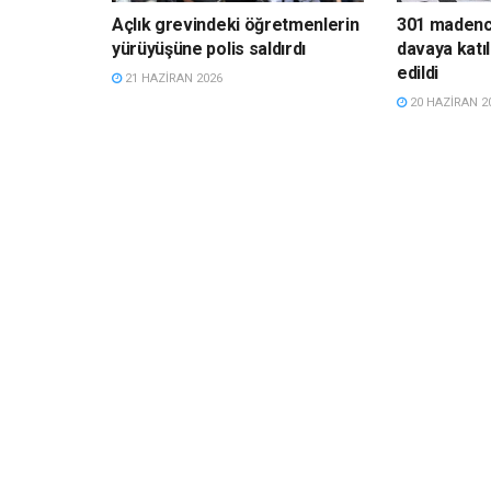
Açlık grevindeki öğretmenlerin
301 madenci
yürüyüşüne polis saldırdı
davaya katı
edildi
21 HAZIRAN 2026
20 HAZIRAN 2