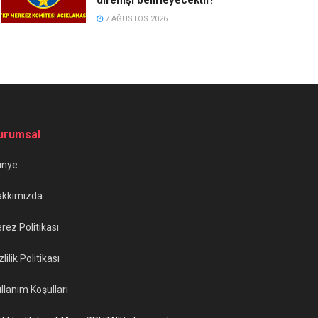
7 AĞUSTOS 2026
urumsal
ünye
akkımızda
rez Politikası
zlilik Politikası
llanım Koşulları