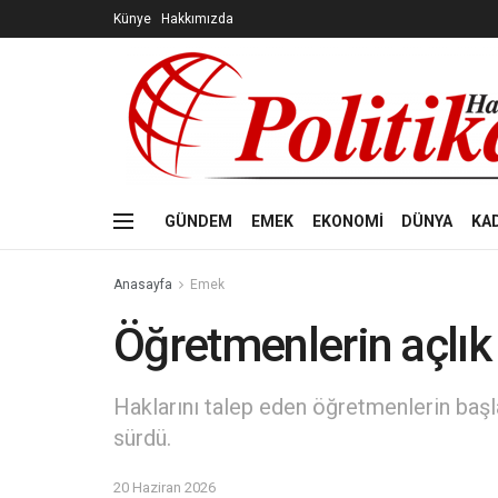
Künye
Hakkımızda
GÜNDEM
EMEK
EKONOMİ
DÜNYA
KA
Anasayfa
Emek
Öğretmenlerin açlık
Haklarını talep eden öğretmenlerin başla
sürdü.
20 Haziran 2026