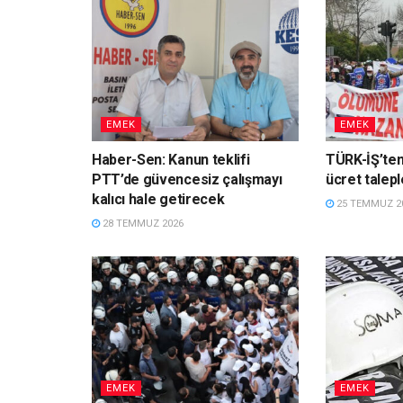
EMEK
EMEK
Haber-Sen: Kanun teklifi
TÜRK-İŞ’ten
PTT’de güvencesiz çalışmayı
ücret talepl
kalıcı hale getirecek
25 TEMMUZ 2
28 TEMMUZ 2026
EMEK
EMEK