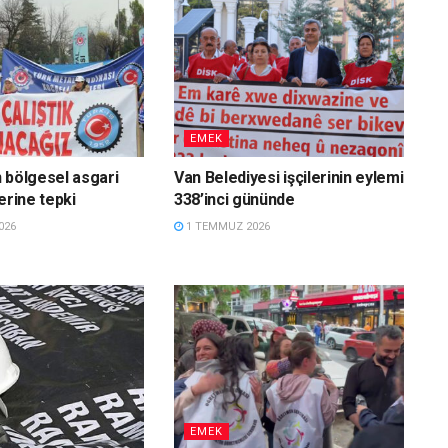
EMEK
 bölgesel asgari
Van Belediyesi işçilerinin eylemi
erine tepki
338’inci gününde
026
1 TEMMUZ 2026
EMEK