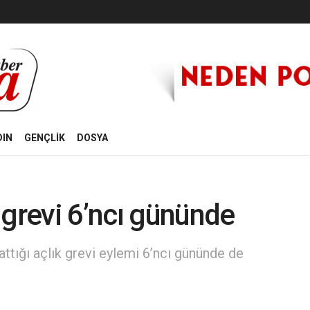
DIN
GENÇLİK
DOSYA
 grevi 6’ncı gününde
ttığı açlık grevi eylemi 6’ncı gününde de