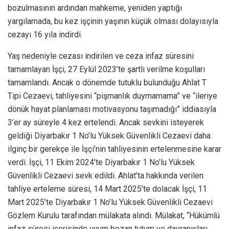
bozulmasının ardından mahkeme, yeniden yaptığı
yargılamada, bu kez işçinin yaşının küçük olması dolayısıyla
cezayı 16 yıla indirdi.
Yaş nedeniyle cezası indirilen ve ceza infaz süresini
tamamlayan İşçi, 27 Eylül 2023’te şartlı verilme koşulları
tamamlandı. Ancak o dönemde tutuklu bulunduğu Ahlat T
Tipi Cezaevi, tahliyesini “pişmanlık duymamama” ve “ileriye
dönük hayat planlaması motivasyonu taşımadığı” iddiasıyla
3’er ay süreyle 4 kez ertelendi. Ancak sevkini isteyerek
geldiği Diyarbakır 1 No’lu Yüksek Güvenlikli Cezaevi daha
ilginç bir gerekçe ile İşçi’nin tahliyesinin ertelenmesine karar
verdi. İşçi, 11 Ekim 2024’te Diyarbakır 1 No’lu Yüksek
Güvenlikli Cezaevi sevk edildi. Ahlat’ta hakkında verilen
tahliye erteleme süresi, 14 Mart 2025’te dolacak İşçi, 11
Mart 2025’te Diyarbakır 1 No’lu Yüksek Güvenlikli Cezaevi
Gözlem Kurulu tarafından mülakata alındı. Mülakat, “Hükümlü
infaz süresi içerisinde uyum bozan tutum ve davranışları