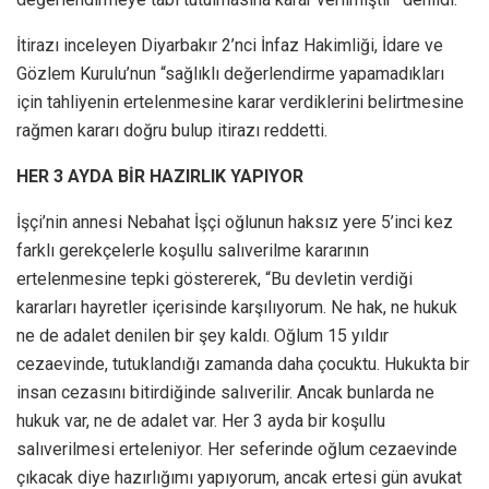
İtirazı inceleyen Diyarbakır 2’nci İnfaz Hakimliği, İdare ve
Gözlem Kurulu’nun “sağlıklı değerlendirme yapamadıkları
için tahliyenin ertelenmesine karar verdiklerini belirtmesine
rağmen kararı doğru bulup itirazı reddetti.
HER 3 AYDA BİR HAZIRLIK YAPIYOR
İşçi’nin annesi Nebahat İşçi oğlunun haksız yere 5’inci kez
farklı gerekçelerle koşullu salıverilme kararının
ertelenmesine tepki göstererek, “Bu devletin verdiği
kararları hayretler içerisinde karşılıyorum. Ne hak, ne hukuk
ne de adalet denilen bir şey kaldı. Oğlum 15 yıldır
cezaevinde, tutuklandığı zamanda daha çocuktu. Hukukta bir
insan cezasını bitirdiğinde salıverilir. Ancak bunlarda ne
hukuk var, ne de adalet var. Her 3 ayda bir koşullu
salıverilmesi erteleniyor. Her seferinde oğlum cezaevinde
çıkacak diye hazırlığımı yapıyorum, ancak ertesi gün avukat