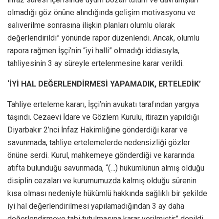
olmadığı göz önüne alındığında gelişim motivasyonu ve
salıverilme sonrasına ilişkin planları olumlu olarak
değerlendirildi” yönünde rapor düzenlendi. Ancak, olumlu
rapora rağmen İşçi’nin “iyi halli” olmadığı iddiasıyla,
tahliyesinin 3 ay süreyle ertelenmesine karar verildi.
‘İYİ HAL DEĞERLENDİRMESİ YAPAMADIK, ERTELEDİK’
Tahliye erteleme kararı, İşçi’nin avukatı tarafından yargıya
taşındı. Cezaevi İdare ve Gözlem Kurulu, itirazın yapıldığı
Diyarbakır 2’nci İnfaz Hakimliğine gönderdiği karar ve
savunmada, tahliye ertelemelerde nedensizliği gözler
önüne serdi. Kurul, mahkemeye gönderdiği ve kararında
atıfta bulunduğu savunmada, “(…) hükümlünün almış olduğu
disiplin cezaları ve kurumumuzda kalmış olduğu sürenin
kısa olması nedeniyle hükümlü hakkında sağlıklı bir şekilde
iyi hal değerlendirilmesi yapılamadığından 3 ay daha
değerlendirmeye tabi tutulmasına karar verilmiştir” denildi.