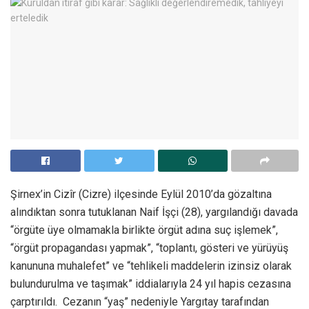
Şirnex’in Cizîr (Cizre) ilçesinde Eylül 2010’da gözaltına
alındıktan sonra tutuklanan Naif İşçi (28), yargılandığı davada
“örgüte üye olmamakla birlikte örgüt adına suç işlemek”,
“örgüt propagandası yapmak”, “toplantı, gösteri ve yürüyüş
kanununa muhalefet” ve “tehlikeli maddelerin izinsiz olarak
bulundurulma ve taşımak” iddialarıyla 24 yıl hapis cezasına
çarptırıldı. Cezanın “yaş” nedeniyle Yargıtay tarafından