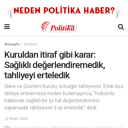
Anasayfa
Gündem
Kuruldan itiraf gibi karar:
Sağlıklı değerlendiremedik,
tahliyeyi erteledik
İdare ve Gözlem Kurulu, tutsağın tahliyesini 5'inki kez
tahliye ertelemeye neden bulamayınca, "hükümlü
hakkında sağlıklı bir iyi hal değerlendirmesi
yapamadık tahliyesini 3 ay erteledik" dedi.
12 Nisan 2025