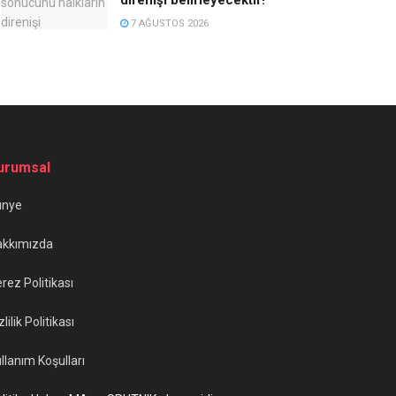
7 AĞUSTOS 2026
urumsal
ünye
akkımızda
rez Politikası
zlilik Politikası
llanım Koşulları