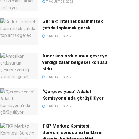
7 AĞUSTOS 2026
Gürlek: İnternet basınını tek
çatıda toplamak gerek
7 AĞUSTOS 2026
Amerikan ordusunun çevreye
verdiği zarar belgesel konusu
oldu
7 AĞUSTOS 2026
“Çerçeve yasa” Adalet
Komisyonu’nda görüşülüyor
7 AĞUSTOS 2026
TKP Merkez Komitesi:
Sürecin sonucunu halkların
direnişi belirleyecektir!