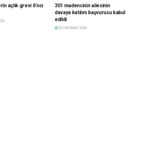
in açlık grevi 6’ncı
301 madencinin ailesinin
davaya katılım başvurusu kabul
edildi
026
20 HAZIRAN 2026