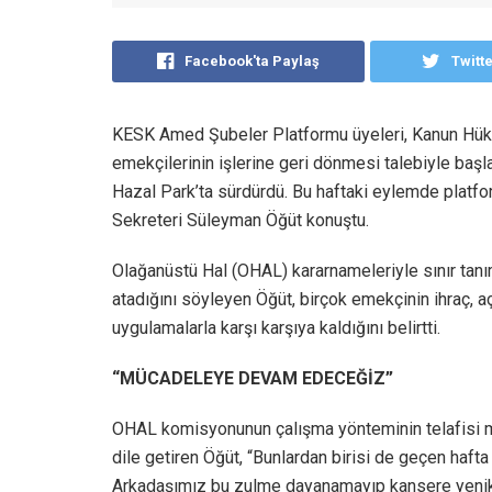
Facebook'ta Paylaş
Twitt
KESK Amed Şubeler Platformu üyeleri, Kanun Hük
emekçilerinin işlerine geri dönmesi talebiyle başla
Hazal Park’ta sürdürdü. Bu haftaki eylemde plat
Sekreteri Süleyman Öğüt konuştu.
Olağanüstü Hal (OHAL) kararnameleriyle sınır tanı
atadığını söyleyen Öğüt, birçok emekçinin ihraç, 
uygulamalarla karşı karşıya kaldığını belirtti.
“MÜCADELEYE DEVAM EDECEĞİZ”
OHAL komisyonunun çalışma yönteminin telafisi
dile getiren Öğüt, “Bunlardan birisi de geçen haf
Arkadaşımız bu zulme dayanamayıp kansere yenik d