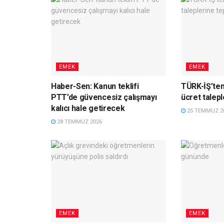
EMEK
EMEK
Haber-Sen: Kanun teklifi
TÜRK-İŞ’ten
PTT’de güvencesiz çalışmayı
ücret talepl
kalıcı hale getirecek
25 TEMMUZ 2
28 TEMMUZ 2026
EMEK
EMEK