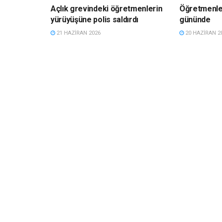
Açlık grevindeki öğretmenlerin
Öğretmenler
yürüyüşüne polis saldırdı
gününde
21 HAZIRAN 2026
20 HAZIRAN 2