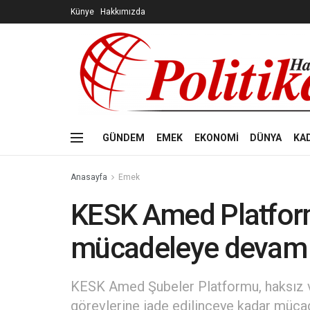
Künye
Hakkımızda
GÜNDEM
EMEK
EKONOMİ
DÜNYA
KA
Anasayfa
Emek
KESK Amed Platform
mücadeleye devam 
KESK Amed Şubeler Platformu, haksız ve
görevlerine iade edilinceye kadar müca