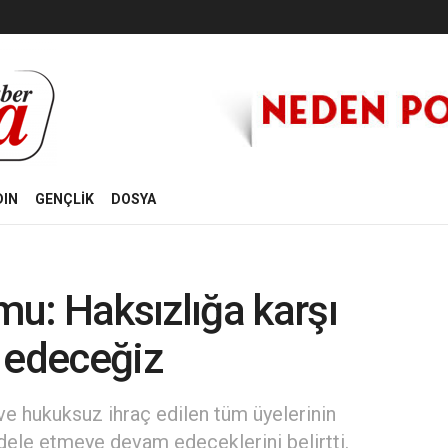
DIN
GENÇLİK
DOSYA
u: Haksızlığa karşı
edeceğiz
 hukuksuz ihraç edilen tüm üyelerinin
dele etmeye devam edeceklerini belirtti.