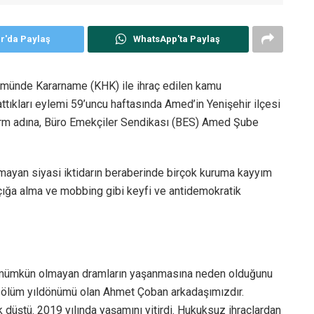
er'da Paylaş
WhatsApp'ta Paylaş
münde Kararname (KHK) ile ihraç edilen kamu
ttıkları eylemi 59’uncu haftasında Amed’in Yenişehir ilçesi
form adına, Büro Emekçiler Sendikası (BES) Amed Şube
mayan siyasi iktidarın beraberinde birçok kuruma kayyım
açığa alma ve mobbing gibi keyfi ve antidemokratik
 mümkün olmayan dramların yaşanmasına neden olduğunu
ta ölüm yıldönümü olan Ahmet Çoban arkadaşımızdır.
üştü. 2019 yılında yaşamını yitirdi. Hukuksuz ihraçlardan