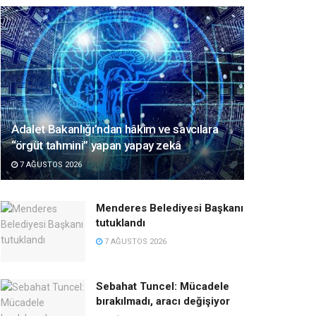
Adalet Bakanlığı’ndan hâkim ve savcılara
“örgüt tahmini” yapan yapay zekâ
7 AĞUSTOS 2026
Menderes Belediyesi Başkanı
tutuklandı
7 AĞUSTOS 2026
Sebahat Tuncel: Mücadele
bırakılmadı, aracı değişiyor