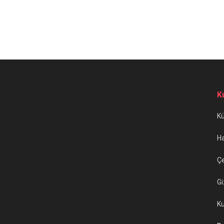
K
K
H
Çe
Gi
Ku