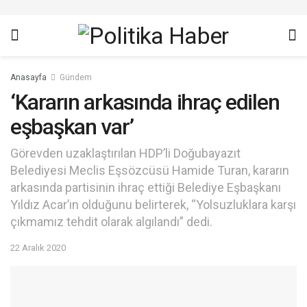
Anasayfa
Gündem
‘Kararın arkasında ihraç edilen
eşbaşkan var’
Görevden uzaklaştırılan HDP’li Doğubayazıt
Belediyesi Meclis Eşsözcüsü Hamide Turan, kararın
arkasında partisinin ihraç ettiği Belediye Eşbaşkanı
Yıldız Acar’ın olduğunu belirterek, “Yolsuzluklara karşı
çıkmamız tehdit olarak algılandı” dedi.
22 Aralık 2020