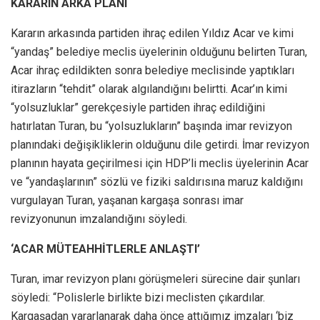
KARARIN ARKA PLANI
Kararın arkasında partiden ihraç edilen Yıldız Acar ve kimi
“yandaş” belediye meclis üyelerinin olduğunu belirten Turan,
Acar ihraç edildikten sonra belediye meclisinde yaptıkları
itirazların “tehdit” olarak algılandığını belirtti. Acar’ın kimi
“yolsuzluklar” gerekçesiyle partiden ihraç edildiğini
hatırlatan Turan, bu “yolsuzlukların” başında imar revizyon
planındaki değişikliklerin olduğunu dile getirdi. İmar revizyon
planının hayata geçirilmesi için HDP’li meclis üyelerinin Acar
ve “yandaşlarının” sözlü ve fiziki saldırısına maruz kaldığını
vurgulayan Turan, yaşanan kargaşa sonrası imar
revizyonunun imzalandığını söyledi.
‘ACAR MÜTEAHHİTLERLE ANLAŞTI’
Turan, imar revizyon planı görüşmeleri sürecine dair şunları
söyledi: “Polislerle birlikte bizi meclisten çıkardılar.
Kargaşadan yararlanarak daha önce attığımız imzaları ‘biz