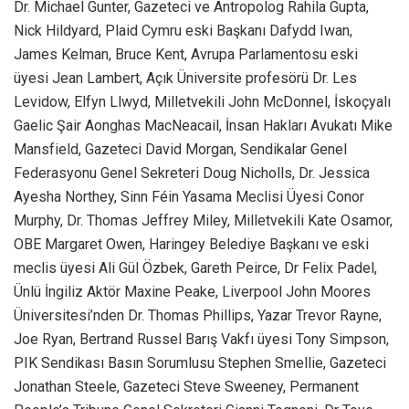
Dr. Michael Gunter, Gazeteci ve Antropolog Rahila Gupta,
Nick Hildyard, Plaid Cymru eski Başkanı Dafydd Iwan,
James Kelman, Bruce Kent, Avrupa Parlamentosu eski
üyesi Jean Lambert, Açık Üniversite profesörü Dr. Les
Levidow, Elfyn Llwyd, Milletvekili John McDonnel, İskoçyalı
Gaelic Şair Aonghas MacNeacail, İnsan Hakları Avukatı Mike
Mansfield, Gazeteci David Morgan, Sendikalar Genel
Federasyonu Genel Sekreteri Doug Nicholls, Dr. Jessica
Ayesha Northey, Sinn Féin Yasama Meclisi Üyesi Conor
Murphy, Dr. Thomas Jeffrey Miley, Milletvekili Kate Osamor,
OBE Margaret Owen, Haringey Belediye Başkanı ve eski
meclis üyesi Ali Gül Özbek, Gareth Peirce, Dr Felix Padel,
Ünlü İngiliz Aktör Maxine Peake, Liverpool John Moores
Üniversitesi’nden Dr. Thomas Phillips, Yazar Trevor Rayne,
Joe Ryan, Bertrand Russel Barış Vakfı üyesi Tony Simpson,
PIK Sendikası Basın Sorumlusu Stephen Smellie, Gazeteci
Jonathan Steele, Gazeteci Steve Sweeney, Permanent