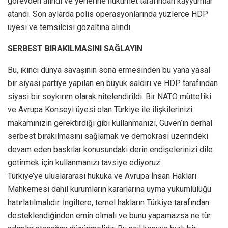
görevden alındı ve yerlerine hükümet tarafından kayyumlar
atandı. Son aylarda polis operasyonlarında yüzlerce HDP
üyesi ve temsilcisi gözaltına alındı.
SERBEST BIRAKILMASINI SAĞLAYIN
Bu, ikinci dünya savaşının sona ermesinden bu yana yasal
bir siyasi partiye yapılan en büyük saldırı ve HDP tarafından
siyasi bir soykırım olarak nitelendirildi. Bir NATO müttefiki
ve Avrupa Konseyi üyesi olan Türkiye ile ilişkilerinizi
makamınızın gerektirdiği gibi kullanmanızı, Güven’in derhal
serbest bırakılmasını sağlamak ve demokrasi üzerindeki
devam eden baskılar konusundaki derin endişelerinizi dile
getirmek için kullanmanızı tavsiye ediyoruz.
Türkiye’ye uluslararası hukuka ve Avrupa İnsan Hakları
Mahkemesi dahil kurumların kararlarına uyma yükümlülüğü
hatırlatılmalıdır. İngiltere, temel hakların Türkiye tarafından
desteklendiğinden emin olmalı ve bunu yapamazsa ne tür