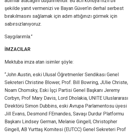
adımlar atacağını düşünmelidir. Bu acil konuya hızlı bir
şekilde yanıt vermenizi ve Bayan Güven’in derhal serbest
bırakılmasını sağlamak için adım attığınızı görmek için
sabırsızlanıyoruz.
Saygılarımla.”
İMZACILAR
Mektuba imza atan isimler şöyle:
“John Austin, eski Ulusal Öğretmenler Sendikası Genel
Sekreteri Christine Blower, Prof. Bill Bowring, JUlie Christe,
Noam Chomsky, Eski İşçi Partisi Genel Başkanı Jeremy
Corbyn, Prof Mary Davis, Lord Dholakia, UNITE Uluslararası
Direktörü Simon Dubbins, eski Avrupa Parlamentosu üyesi
Jill Evans, Desmond FErnandes, Savaşı Durdur Platformu
Başkanı Lindsey German, Melanie Gingell, Christopher
Gingell, AB Yurttaş Komitesi (EUTCC) Genel Sekreteri Prof