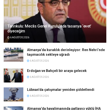
Tanrıkulu: Meclis Genel Kurulu’nda tasarıya ‘evet’
diyeceğim
6 AĞUSTOS 2026
Almanya’da kuraklık derinleşiyor: Ren Nehri’nde
taşımacılık sekteye uğradı
6 AĞUSTOS 2026
Erdoğan ve Bahçeli bir araya gelecek
6 AĞUSTOS 2026
Lübnan’da çatışmalar yeniden şiddetlendi
6 AĞUSTOS 2026
Almanya’da havalimanında patlayıcı yüklü İHA