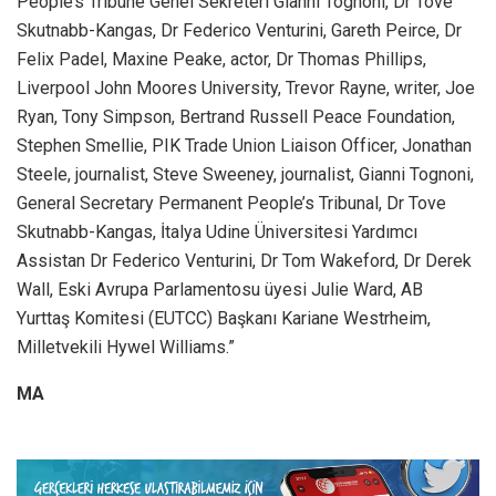
People’s Tribune Genel Sekreteri Gianni Tognoni, Dr Tove
Skutnabb-Kangas, Dr Federico Venturini, Gareth Peirce, Dr
Felix Padel, Maxine Peake, actor, Dr Thomas Phillips,
Liverpool John Moores University, Trevor Rayne, writer, Joe
Ryan, Tony Simpson, Bertrand Russell Peace Foundation,
Stephen Smellie, PIK Trade Union Liaison Officer, Jonathan
Steele, journalist, Steve Sweeney, journalist, Gianni Tognoni,
General Secretary Permanent People’s Tribunal, Dr Tove
Skutnabb-Kangas, İtalya Udine Üniversitesi Yardımcı
Assistan Dr Federico Venturini, Dr Tom Wakeford, Dr Derek
Wall, Eski Avrupa Parlamentosu üyesi Julie Ward, AB
Yurttaş Komitesi (EUTCC) Başkanı Kariane Westrheim,
Milletvekili Hywel Williams.”
MA