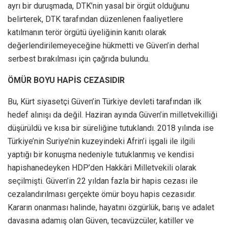
ayrı bir duruşmada, DTK’nin yasal bir örgüt olduğunu
belirterek, DTK tarafından düzenlenen faaliyetlere
katılmanın terör örgütü üyeliğinin kanıtı olarak
değerlendirilemeyeceğine hükmetti ve Güven’in derhal
serbest bırakılması için çağrıda bulundu.
ÖMÜR BOYU HAPİS CEZASIDIR
Bu, Kürt siyasetçi Güven’in Türkiye devleti tarafından ilk
hedef alınışı da değil. Haziran ayında Güven’in milletvekilliği
düşürüldü ve kısa bir süreliğine tutuklandı. 2018 yılında ise
Türkiye’nin Suriye’nin kuzeyindeki Afrin’i işgali ile ilgili
yaptığı bir konuşma nedeniyle tutuklanmış ve kendisi
hapishanedeyken HDP’den Hakkâri Milletvekili olarak
seçilmişti. Güven’in 22 yıldan fazla bir hapis cezası ile
cezalandırılması gerçekte ömür boyu hapis cezasıdır.
Kararın onanması halinde, hayatını özgürlük, barış ve adalet
davasına adamış olan Güven, tecavüzcüler, katiller ve