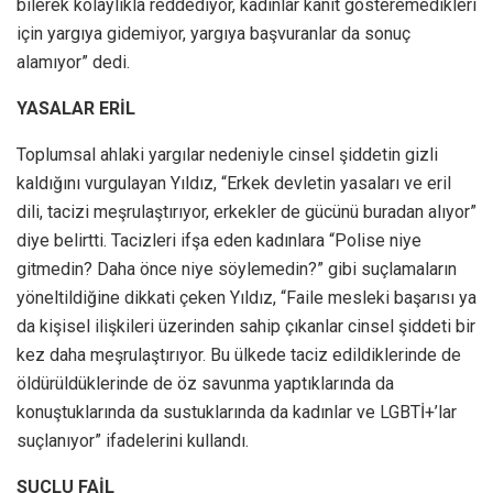
bilerek kolaylıkla reddediyor, kadınlar kanıt gösteremedikleri
için yargıya gidemiyor, yargıya başvuranlar da sonuç
alamıyor” dedi.
YASALAR ERİL
Toplumsal ahlaki yargılar nedeniyle cinsel şiddetin gizli
kaldığını vurgulayan Yıldız, “Erkek devletin yasaları ve eril
dili, tacizi meşrulaştırıyor, erkekler de gücünü buradan alıyor”
diye belirtti. Tacizleri ifşa eden kadınlara “Polise niye
gitmedin? Daha önce niye söylemedin?” gibi suçlamaların
yöneltildiğine dikkati çeken Yıldız, “Faile mesleki başarısı ya
da kişisel ilişkileri üzerinden sahip çıkanlar cinsel şiddeti bir
kez daha meşrulaştırıyor. Bu ülkede taciz edildiklerinde de
öldürüldüklerinde de öz savunma yaptıklarında da
konuştuklarında da sustuklarında da kadınlar ve LGBTİ+’lar
suçlanıyor” ifadelerini kullandı.
SUÇLU FAİL