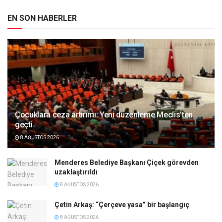
EN SON HABERLER
Çocuklara ceza artırımı: Yeni düzenleme Meclis’ten
geçti
8 AĞUSTOS 2026
Menderes Belediye Başkanı Çiçek görevden
uzaklaştırıldı
8 AĞUSTOS 2026
Çetin Arkaş: “Çerçeve yasa” bir başlangıç
8 AĞUSTOS 2026