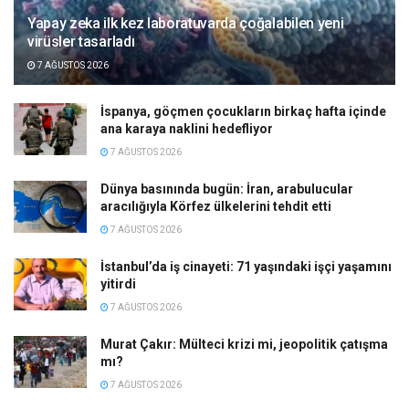
Yapay zeka ilk kez laboratuvarda çoğalabilen yeni
virüsler tasarladı
7 AĞUSTOS 2026
İspanya, göçmen çocukların birkaç hafta içinde
ana karaya naklini hedefliyor
7 AĞUSTOS 2026
Dünya basınında bugün: İran, arabulucular
aracılığıyla Körfez ülkelerini tehdit etti
7 AĞUSTOS 2026
İstanbul’da iş cinayeti: 71 yaşındaki işçi yaşamını
yitirdi
7 AĞUSTOS 2026
Murat Çakır: Mülteci krizi mi, jeopolitik çatışma
mı?
7 AĞUSTOS 2026