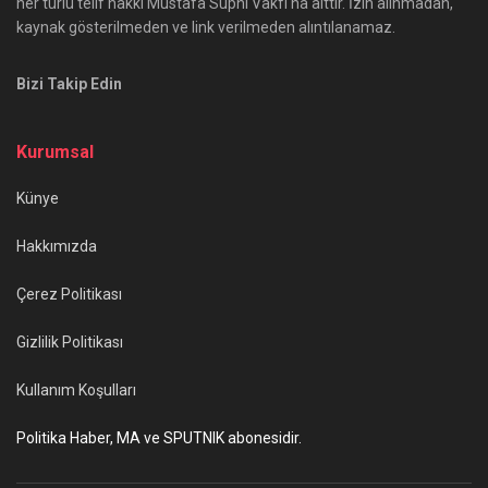
her türlü telif hakkı Mustafa Suphi Vakfı'na aittir. İzin alınmadan,
kaynak gösterilmeden ve link verilmeden alıntılanamaz.
Bizi Takip Edin
Kurumsal
Künye
Hakkımızda
Çerez Politikası
Gizlilik Politikası
Kullanım Koşulları
Politika Haber, MA ve SPUTNIK abonesidir.