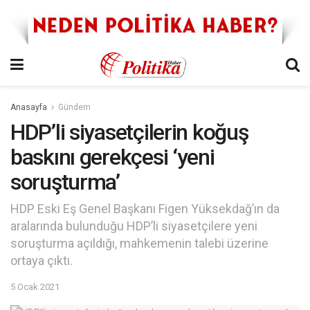
Anasayfa
Gündem
HDP’li siyasetçilerin koğuş
baskını gerekçesi ‘yeni
soruşturma’
HDP Eski Eş Genel Başkanı Figen Yüksekdağ’ın da
aralarında bulunduğu HDP’li siyasetçilere yeni
soruşturma açıldığı, mahkemenin talebi üzerine
ortaya çıktı.
5 Ocak 2021