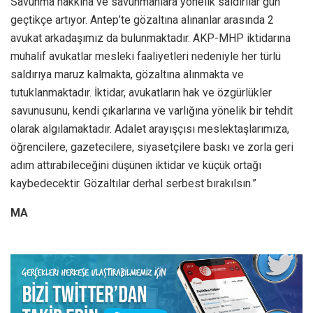
Savunma hakkına ve savunmanlara yönelik saldırılar gün
geçtikçe artıyor. Antep’te gözaltına alınanlar arasında 2
avukat arkadaşımız da bulunmaktadır. AKP-MHP iktidarına
muhalif avukatlar mesleki faaliyetleri nedeniyle her türlü
saldırıya maruz kalmakta, gözaltına alınmakta ve
tutuklanmaktadır. İktidar, avukatların hak ve özgürlükler
savunusunu, kendi çıkarlarına ve varlığına yönelik bir tehdit
olarak algılamaktadır. Adalet arayışçısı meslektaşlarımıza,
öğrencilere, gazetecilere, siyasetçilere baskı ve zorla geri
adım attırabileceğini düşünen iktidar ve küçük ortağı
kaybedecektir. Gözaltılar derhal serbest bırakılsın.”
MA