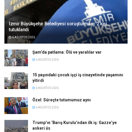
İzmir Büyükşehir Belediyesi soruşturması: 2 kişi
tutuklandı
6 AĞUSTOS 2026
Şam’da patlama: Ölü ve yaralılar var
6 AĞUSTOS 2026
15 yaşındaki çocuk işçi iş cinayetinde yaşamını
yitirdi
6 AĞUSTOS 2026
Özel: Süreçte tutumumuz aynı
6 AĞUSTOS 2026
Trump’ın ‘Barış Kurulu’ndan ilk iş: Gazze’ye
askeri üs