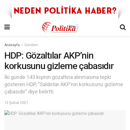
Anasayfa
Gündem
HDP: Gözaltılar AKP’nin
korkusunu gizleme çabasıdır
İki günde 143 kişinin gözaltına alınmasına tepki
gösteren HDP, “Saldırılar AKP’nin korkusunu gizleme
çabasıdır” diye belirtti.
13 Şubat 2021