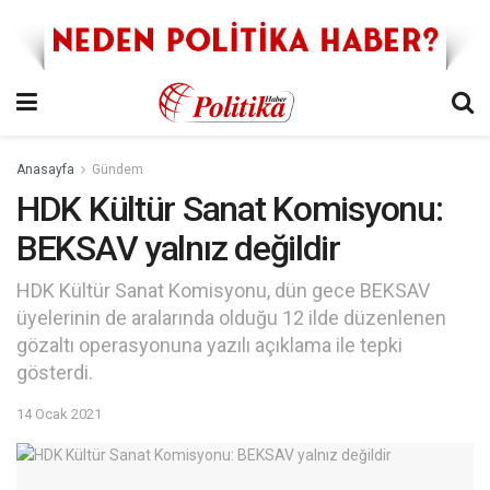
Anasayfa
Gündem
HDK Kültür Sanat Komisyonu:
BEKSAV yalnız değildir
HDK Kültür Sanat Komisyonu, dün gece BEKSAV
üyelerinin de aralarında olduğu 12 ilde düzenlenen
gözaltı operasyonuna yazılı açıklama ile tepki
gösterdi.
14 Ocak 2021