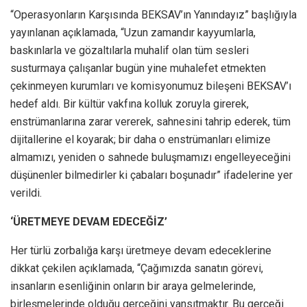
“Operasyonların Karşısında BEKSAV’ın Yanındayız” başlığıyla
yayınlanan açıklamada, “Uzun zamandır kayyumlarla,
baskınlarla ve gözaltılarla muhalif olan tüm sesleri
susturmaya çalışanlar bugün yine muhalefet etmekten
çekinmeyen kurumları ve komisyonumuz bileşeni BEKSAV’ı
hedef aldı. Bir kültür vakfına kolluk zoruyla girerek,
enstrümanlarına zarar vererek, sahnesini tahrip ederek, tüm
dijitallerine el koyarak; bir daha o enstrümanları elimize
almamızı, yeniden o sahnede buluşmamızı engelleyeceğini
düşünenler bilmedirler ki çabaları boşunadır” ifadelerine yer
verildi.
‘ÜRETMEYE DEVAM EDECEĞİZ’
Her türlü zorbalığa karşı üretmeye devam edeceklerine
dikkat çekilen açıklamada, “Çağımızda sanatın görevi,
insanların esenliğinin onların bir araya gelmelerinde,
birleşmelerinde olduğu gerçeğini yansıtmaktır. Bu gerçeği