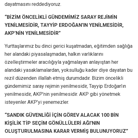
dayatmasını reddediyoruz.
“BİZİM ÖNCELİKLİ GÜNDEMİMİZ SARAY REJİMİN
YENİLMESİDİR, TAYYİP ERDOĞAN’IN YENİLMESİDİR,
AKP’NİN YENİLMESİDİR”
Yurttaşlarımız bu dinci gerici kuşatmadan, eğitimden sağlığa
her alandaki piyasalaşmadan, halkın varlıklarını
özelleştirmeler aracılığıyla yağmalayan anlayıştan her
alandaki yasaklamalardan, yoksulluğu kader diye dayatan bu
rezil düzenden illallah etmiş durumdadır. Bizim öncelikli
gündemimiz saray rejimin yenilmesidir, Tayyip Erdoğan’ın
yenilmesidir, AKP’nin yenilmesidir. AKP gibi yönetmek
isteyenler AKP’yi yenemezler.
“SANDIK GÜVENLİĞİ İÇİN GÖREV ALACAK 100 BİN
KİŞİLİK TİP SEÇİM GÖNÜLLÜLERİ AĞI’NIN
OLUŞTURULMASINA KARAR VERMİŞ BULUNUYORUZ”