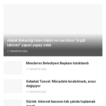
Adalet Bakanlığı’ndan hâkim ve savcılara “örgüt
tahmini” yapan yapay zekâ
7 AĞUSTOS 2026
Menderes Belediyesi Başkanı tutuklandı
7 AĞUSTOS 2026
Sebahat Tuncel: Mücadele bırakılmadı, aracı
değişiyor
7 AĞUSTOS 2026
Gürlek: İnternet basınını tek çatıda toplamak