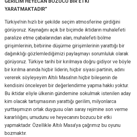
GERİLİM HEYECAN BOZUCU BİR ETKİ
YARATMAKTADIR”
Türkiye’nin hızlı bir şekilde seçim atmosferine girdiğini
görüyoruz. Kaynağını açık bir biçimde iktidarın muhalefeti
paralize etme çabalarından alan, muhalefeti bölme
girişimlerinin, birbirine düşürme girişimlerinin yarattığı bir
dağınıklığı gözlemlediğimizi paylaşmayı sorumluluk olarak
görüyoruz. Türkiye tarihi bir kırılmaya doğru gidiyor ve böyle
bir kırılma anında hiçbir liderin, hiçbir siyasi partinin, adını
vererek söyleyeyim Altılı Masa’nın hiçbir bileşenin de
kendisini önceleyen bir değerlendirme yapma hakkı yoktur.
Bu iktidar eliyle ülkenin gündemine sokulmak istenilen aday
kim olacak tartışmasının yarattığı gerilim, milyonlarca
yurttaşımızın ortak duygusu olan saray rejimine son verme
kararlılığını, umudunu ve heyecanını bozucu bir etki
yapmaktadır. Özellikle Altılı Masa’ya çağrımız bu oyunu
bozmaktır.