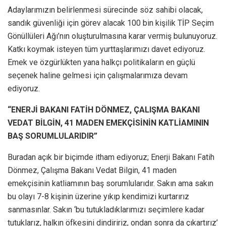
Adaylarımızın belirlenmesi sürecinde söz sahibi olacak,
sandık güvenliği için görev alacak 100 bin kişilik TİP Seçim
Gönüllüleri Ağı’nın oluşturulmasına karar vermiş bulunuyoruz.
Katkı koymak isteyen tüm yurttaşlarımızı davet ediyoruz.
Emek ve özgürlükten yana halkçı politikaların en güçlü
seçenek haline gelmesi için çalışmalarımıza devam
ediyoruz.
“ENERJİ BAKANI FATİH DÖNMEZ, ÇALIŞMA BAKANI
VEDAT BİLGİN, 41 MADEN EMEKÇİSİNİN KATLİAMININ
BAŞ SORUMLULARIDIR”
Buradan açık bir biçimde itham ediyoruz; Enerji Bakanı Fatih
Dönmez, Çalışma Bakanı Vedat Bilgin, 41 maden
emekçisinin katliamının baş sorumlularıdır. Sakın ama sakın
bu olayı 7-8 kişinin üzerine yıkıp kendimizi kurtarırız
sanmasınlar. Sakın ‘bu tutukladıklarımızı seçimlere kadar
tutuklarız, halkın öfkesini dindiririz, ondan sonra da çıkartırız’