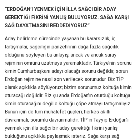
“ERDOĞAN’I YENMEK İÇİN İLLA SAĞCI BİR ADAY
GEREKTİĞİ FİKRİNİ YANLIŞ BULUYORUZ. SAĞA KARŞI
SAĞ DAYATMASINI REDDEDİYORUZ”
Aday belirleme sürecinde yaşanan bu kararsızlık, iç
tartışmalar, sağcılığın panzehrinin dağa fazla sağcılık
olduğunu söyleyen bu anlayış, ancak ve ancak saray
rejiminin ömrünü uzatmaya yaramaktadır. Türkiye’nin sorunu
kimin Cumhurbaşkanı adayı olacağı sorunu değildir, sorun
Erdoğan rejimine nasıl son verilecek sorunudur. Biz TİP
olarak açıklıkla söylüyoruz; bizim sorunumuz koltuğa kimin
oturacağı değildir. Biz şu anda Erdoğan’ın oturduğu koltuğa
kimin oturacağını değil o koltuğu çöpe atmayı tartışmalıyız.
Bunun için de tüm muhalefet güçleri, herkes akıllı
davranmalı, sorumlu davranmalıdır. TİP’in Tayyip Erdoğan’ı
yenmek için illa sağcı bir aday gerektiği fikrini yanlış
bulduğunu açıklıkla paylaşmak isteriz. Sağa karşı sağ