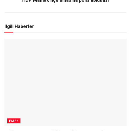
HDP Mamak İlçe binasına polis ablukası
İlgili Haberler
EMEK