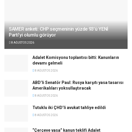
SAMER anketi: CHP seçmeninin yüzde 93’ü YENİ
Parti’yi olumlu görüyor
8 AĞUSTOS 2026
Adalet Komisyonu toplantısı bitti: Kanunların
devamı gelmeli
8 AĞUSTOS 2026
ABD’li Senatör Paul: Rusya karşıtı yasa tasarısı
Amerikalıları yoksullaştıracak
8 AĞUSTOS 2026
Tutuklu iki ÇHD’li avukat tahliye edildi
8 AĞUSTOS 2026
“Çerçeve yasa” kanun teklifi Adalet