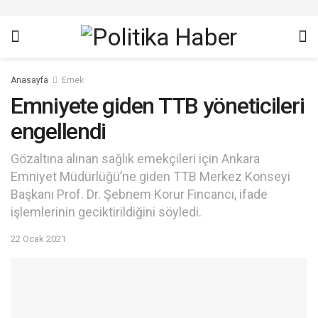
Anasayfa
Emek
Emniyete giden TTB yöneticileri
engellendi
Gözaltına alınan sağlık emekçileri için Ankara
Emniyet Müdürlüğü’ne giden TTB Merkez Konseyi
Başkanı Prof. Dr. Şebnem Korur Fincancı, ifade
işlemlerinin geciktirildiğini söyledi.
22 Ocak 2021